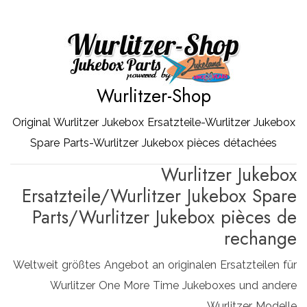
Zum
Inhalt
springen
Wurlitzer-Shop
Original Wurlitzer Jukebox Ersatzteile-Wurlitzer Jukebox
Spare Parts-Wurlitzer Jukebox pièces détachées
Wurlitzer Jukebox
Ersatzteile/Wurlitzer Jukebox Spare
Parts/Wurlitzer Jukebox pièces de
rechange
Weltweit größtes Angebot an originalen Ersatzteilen für
Wurlitzer One More Time Jukeboxes und andere
Wurlitzer Modelle