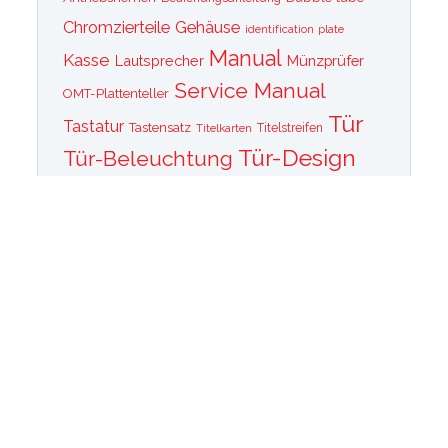
Chromzierteile
Gehäuse
identification plate
Manual
Kasse
Lautsprecher
Münzprüfer
Service Manual
OMT-Plattenteller
Tür
Tastatur
Tastensatz
Titelkarten
Titelstreifen
Tür-Design
Tür-Beleuchtung
Tür Front
Tür-Schallwand
Wurlitzer 1015
Wurlitzer CD PLayer
Wurlitzer Casino
Wurlitzer Classic 2000
Wurlitzer Elvis
Wurlitzer
Edition
Ersatzteile
Wurlitzer Getriebe
Wurlitzer Greifarm
Wurlitzer Johnny One Note
Wurlitzer
Wurlitzer Las Vegas
memorabilia
Wurlitzer New York
Wurlitzer
Wurlitzer OMT Plattenkorb