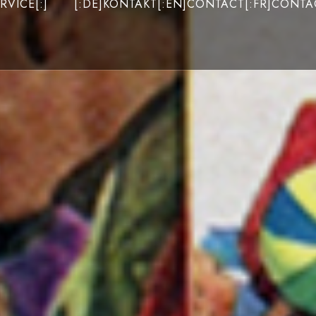
RVICE[:]
[:DE]KONTAKT[:EN]CONTACT[:FR]CONTAC