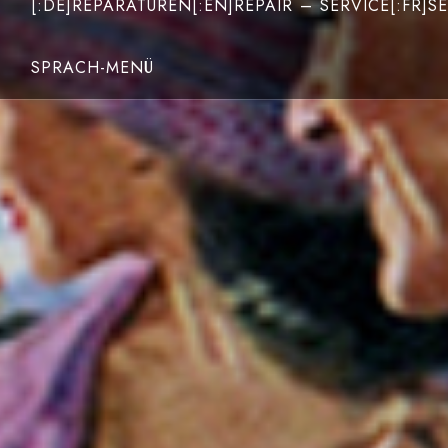
[:DE]REPARATUREN[:EN]REPAIR – SERVICE[:FR]SE
SPRACH-MENÜ