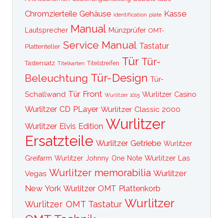
Kasse
Chromzierteile
Gehäuse
identification plate
Manual
Lautsprecher
Münzprüfer
OMT-
Service Manual
Tastatur
Plattenteller
Tür
Tür-
Tastensatz
Titelkarten
Titelstreifen
Tür-Design
Beleuchtung
Tür-
Tür Front
Schallwand
Wurlitzer Casino
Wurlitzer 1015
Wurlitzer CD PLayer
Wurlitzer Classic 2000
Wurlitzer
Wurlitzer Elvis Edition
Ersatzteile
Wurlitzer Getriebe
Wurlitzer
Wurlitzer Las
Greifarm
Wurlitzer Johnny One Note
Wurlitzer memorabilia
Wurlitzer
Vegas
New York
Wurlitzer OMT Plattenkorb
Wurlitzer
Wurlitzer OMT Tastatur