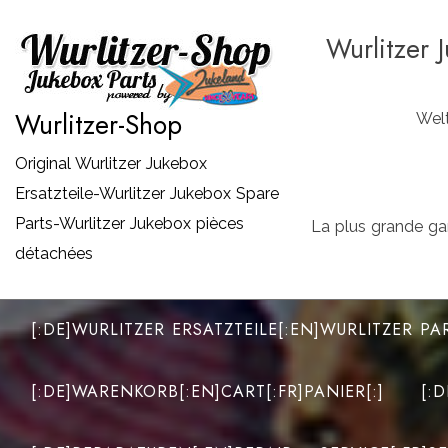
Zum
Wurlitzer 
Inhalt
springen
Wurlitzer-Shop
Welt
Original Wurlitzer Jukebox
Ersatzteile-Wurlitzer Jukebox Spare
Parts-Wurlitzer Jukebox pièces
La plus grande ga
détachées
[:DE]WURLITZER ERSATZTEILE[:EN]WURLITZER PA
[:DE]WARENKORB[:EN]CART[:FR]PANIER[:]
[: