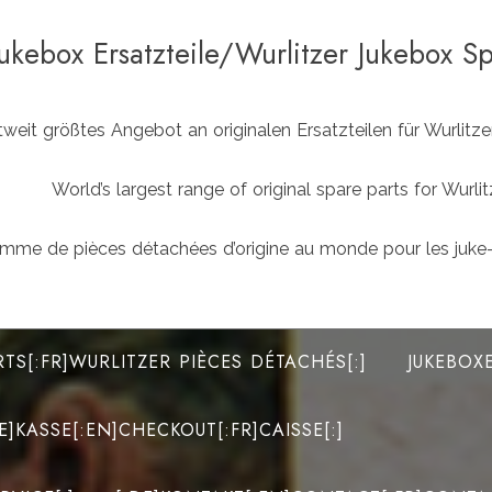
Jukebox Ersatzteile/Wurlitzer Jukebox S
weit größtes Angebot an originalen Ersatzteilen für Wurlit
World’s largest range of original spare parts for Wu
mme de pièces détachées d’origine au monde pour les juke-
RTS[:FR]WURLITZER PIÈCES DÉTACHÉS[:]
JUKEBOX
DE]KASSE[:EN]CHECKOUT[:FR]CAISSE[:]