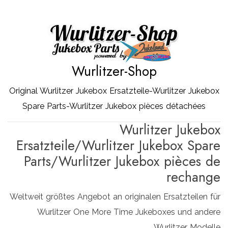
Zum
Inhalt
springen
Wurlitzer-Shop
Original Wurlitzer Jukebox Ersatzteile-Wurlitzer Jukebox
Spare Parts-Wurlitzer Jukebox pièces détachées
Wurlitzer Jukebox
Ersatzteile/Wurlitzer Jukebox Spare
Parts/Wurlitzer Jukebox pièces de
rechange
Weltweit größtes Angebot an originalen Ersatzteilen für
Wurlitzer One More Time Jukeboxes und andere
Wurlitzer Modelle