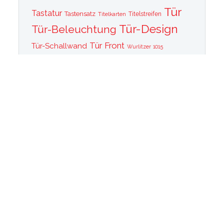
Tür
Tastatur
Tastensatz
Titelkarten
Titelstreifen
Tür-Design
Tür-Beleuchtung
Tür Front
Tür-Schallwand
Wurlitzer 1015
Wurlitzer CD PLayer
Wurlitzer Casino
Wurlitzer Classic 2000
Wurlitzer Elvis
Wurlitzer
Edition
Ersatzteile
Wurlitzer Getriebe
Wurlitzer Greifarm
Wurlitzer Johnny One Note
Wurlitzer
Wurlitzer Las Vegas
memorabilia
Wurlitzer New York
Wurlitzer
Wurlitzer OMT Plattenkorb
Wurlitzer OMT
OMT Tastatur
Technik
WurlitzerOMT Verstärker
Wurlitzer OMT Vinyl
Wurlitzer Peacock