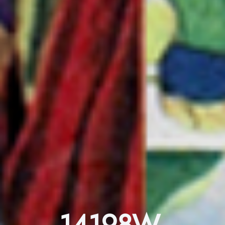
14198W-