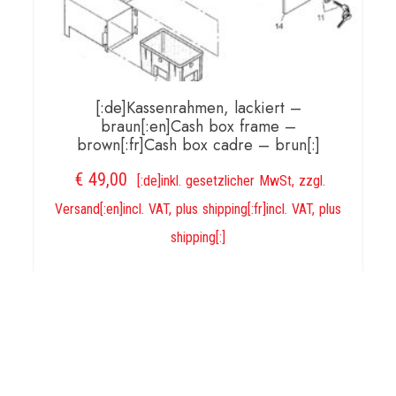
[:de]Kassenrahmen, lackiert –
braun[:en]Cash box frame –
brown[:fr]Cash box cadre – brun[:]
€
49,00
[:de]inkl. gesetzlicher MwSt, zzgl.
Versand[:en]incl. VAT, plus shipping[:fr]incl. VAT, plus
shipping[:]
IN DEN WARENKORB