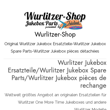
Zum
Inhalt
springen
Wurlitzer-Shop
Original Wurlitzer Jukebox Ersatzteile-Wurlitzer Jukebox
Spare Parts-Wurlitzer Jukebox pièces détachées
Wurlitzer Jukebox
Ersatzteile/Wurlitzer Jukebox Spare
Parts/Wurlitzer Jukebox pièces de
rechange
Weltweit größtes Angebot an originalen Ersatzteilen für
Wurlitzer One More Time Jukeboxes und andere
Wurlitzer Modelle