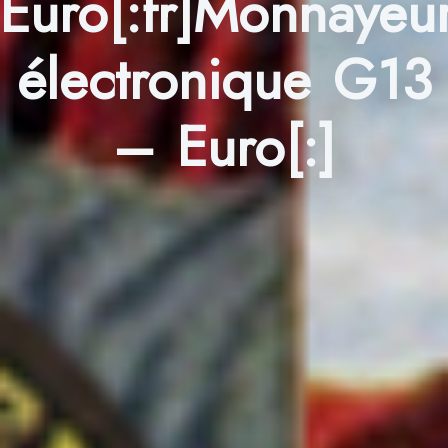
Euro[:fr]Monnayeu
électronique G13
– Euro[:]