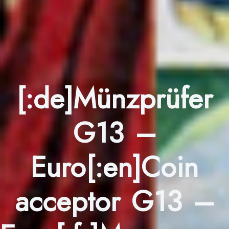
[:de]Münzprüfer
G13 –
Euro[:en]Coin
acceptor G13 –