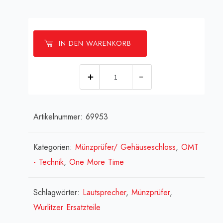
IN DEN WARENKORB
[:de]Münzprüfer
G13
-
Artikelnummer:
69953
Euro[:en]Coin
acceptor
G13
Kategorien:
Münzprüfer/ Gehäuseschloss
,
OMT
-
- Technik
,
One More Time
Euro[:fr]Monnayeur
électronique
Schlagwörter:
Lautsprecher
,
Münzprüfer
,
G13
Wurlitzer Ersatzteile
-