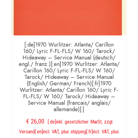
[:de]1970 Wurlitzer: Atlanta/ Carillon
160/ Lyric F-FL-FLS/ W 160/ Tarock/
Hideaway – Service Manual (deutsch/
engl./ franz.)[:en]1970 Wurlitzer: Atlanta/
Carillon 160/ Lyric F-FL-FLS/ W 160/
Tarock/ Hideaway – Service Manual
(English/ German/ French)[:fr]1970
Wurlitzer: Atlanta/ Carillon 160/ Lyric F-
FL-FLS/ W 160/ Tarock/ Hideaway –
Service Manual (francais/ anglais/
allemande)[:]
€
26,00
[:de]inkl. gesetzlicher MwSt, zzgl.
Versand[:en]incl. VAT, plus shipping[:fr]incl. VAT, plus