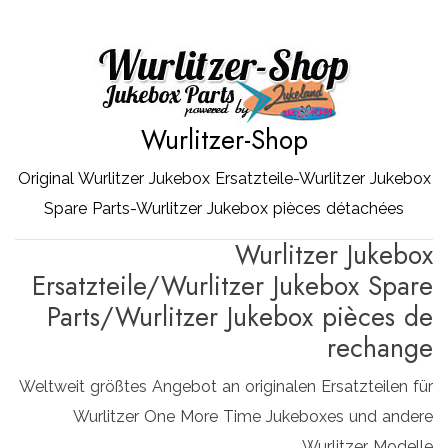
Zum
Inhalt
springen
Wurlitzer-Shop
Original Wurlitzer Jukebox Ersatzteile-Wurlitzer Jukebox
Spare Parts-Wurlitzer Jukebox pièces détachées
Wurlitzer Jukebox
Ersatzteile/Wurlitzer Jukebox Spare
Parts/Wurlitzer Jukebox pièces de
rechange
Weltweit größtes Angebot an originalen Ersatzteilen für
Wurlitzer One More Time Jukeboxes und andere
Wurlitzer Modelle