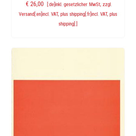
€
26,00
[:de]inkl. gesetzlicher MwSt, zzgl.
Versand[:en]incl. VAT, plus shipping[:fr]incl. VAT, plus
shipping[:]
IN DEN WARENKORB