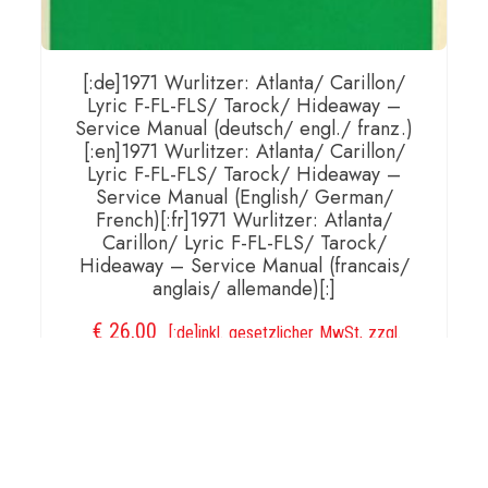
[:de]1971 Wurlitzer: Atlanta/ Carillon/
Lyric F-FL-FLS/ Tarock/ Hideaway –
Service Manual (deutsch/ engl./ franz.)
[:en]1971 Wurlitzer: Atlanta/ Carillon/
Lyric F-FL-FLS/ Tarock/ Hideaway –
Service Manual (English/ German/
French)[:fr]1971 Wurlitzer: Atlanta/
Carillon/ Lyric F-FL-FLS/ Tarock/
Hideaway – Service Manual (francais/
anglais/ allemande)[:]
€
26,00
[:de]inkl. gesetzlicher MwSt, zzgl.
Versand[:en]incl. VAT, plus shipping[:fr]incl. VAT, plus
shipping[:]