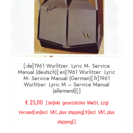
[:de]1961 Wurlitzer: Lyric M- Service
Manual (deutsch)[:en]1961 Wurlitzer: Lyric
M- Service Manual (German)[:fr]1961
Wurlitzer: Lyric M – Service Manual
(allemand)[:]
€
25,00
[:de]inkl. gesetzlicher MwSt, zzgl.
Versand[:en]incl. VAT, plus shipping[:fr]incl. VAT, plus
shipping[:]