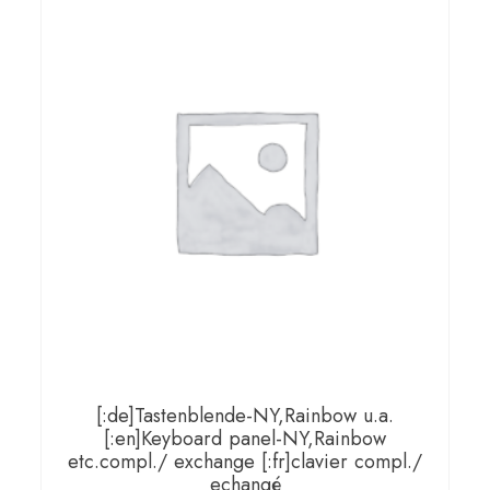
[:de]Tastenblende-NY,Rainbow u.a.
[:en]Keyboard panel-NY,Rainbow
etc.compl./ exchange [:fr]clavier compl./
echangé