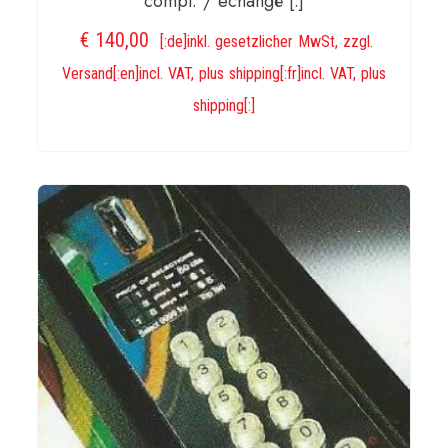
compl. / echangé [:]
€
140,00
[:de]inkl. gesetzlicher MwSt, zzgl.
Versand[:en]incl. VAT, plus shipping[:fr]incl. VAT, plus
shipping[:]
IN DEN WARENKORB