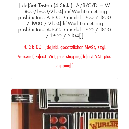
[:de]Set Tasten (4 Stck.), A/B/C/D – W
1800/1900/2104[:en]Wurlitzer 4 big
pushbuttons A-B-C-D model 1700 / 1800
/ 1900 / 2104[:fr]Wurlitzer 4 big
pushbuttons A-B-C-D model 1700 / 1800
/ 1900 / 2104[:]
€
36,00
[:de]inkl. gesetzlicher MwSt, zzgl.
Versand[:en]incl. VAT, plus shipping[:fr]incl. VAT, plus
shipping[:]
IN DEN WARENKORB