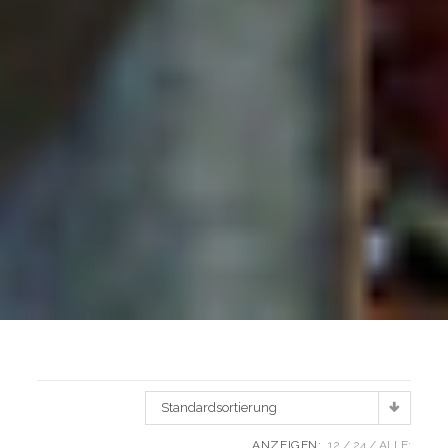
Standardsortierung
ANZEIGEN:
12
24
ALLE: