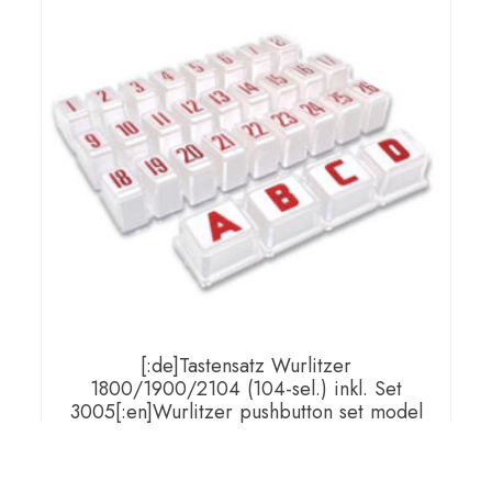
[:de]Tastensatz Wurlitzer
1800/1900/2104 (104-sel.) inkl. Set
3005[:en]Wurlitzer pushbutton set model
1800 / 1900 / 2104 incl. set
3005[:fr]Wurlitzer pushbutton set model
1800 / 1900 / 2104 incl. set 3005[:]