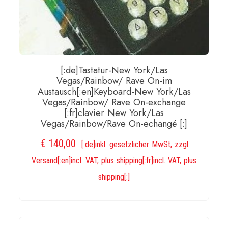
[:de]Tastatur-New York/Las
Vegas/Rainbow/ Rave On-im
Austausch[:en]Keyboard-New York/Las
Vegas/Rainbow/ Rave On-exchange
[:fr]clavier New York/Las
Vegas/Rainbow/Rave On-echangé [:]
€
140,00
[:de]inkl. gesetzlicher MwSt, zzgl.
Versand[:en]incl. VAT, plus shipping[:fr]incl. VAT, plus
shipping[:]
IN DEN WARENKORB