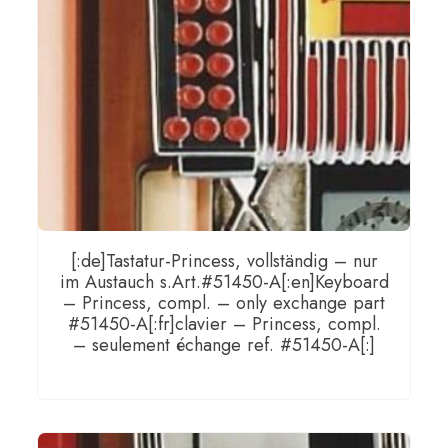
[:de]Tastatur-Princess, vollständig – nur
im Austauch s.Art.#51450-A[:en]Keyboard
– Princess, compl. – only exchange part
#51450-A[:fr]clavier – Princess, compl.
– seulement échange ref. #51450-A[:]
WEITERLESEN