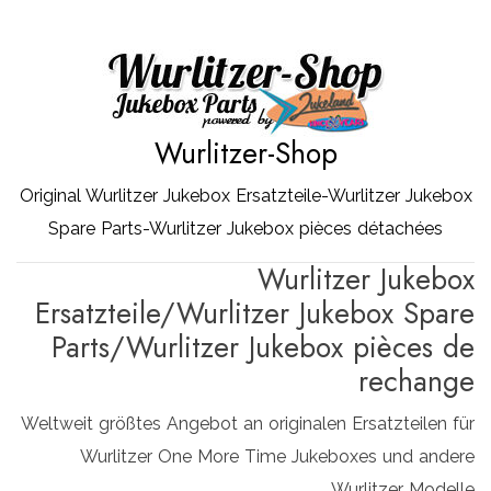
Zum
Inhalt
springen
Wurlitzer-Shop
Original Wurlitzer Jukebox Ersatzteile-Wurlitzer Jukebox
Spare Parts-Wurlitzer Jukebox pièces détachées
Wurlitzer Jukebox
Ersatzteile/Wurlitzer Jukebox Spare
Parts/Wurlitzer Jukebox pièces de
rechange
Weltweit größtes Angebot an originalen Ersatzteilen für
Wurlitzer One More Time Jukeboxes und andere
Wurlitzer Modelle