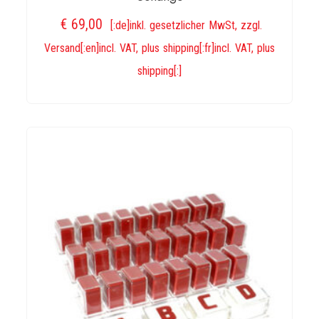
€
69,00
[:de]inkl. gesetzlicher MwSt, zzgl.
Versand[:en]incl. VAT, plus shipping[:fr]incl. VAT, plus
shipping[:]
IN DEN WARENKORB