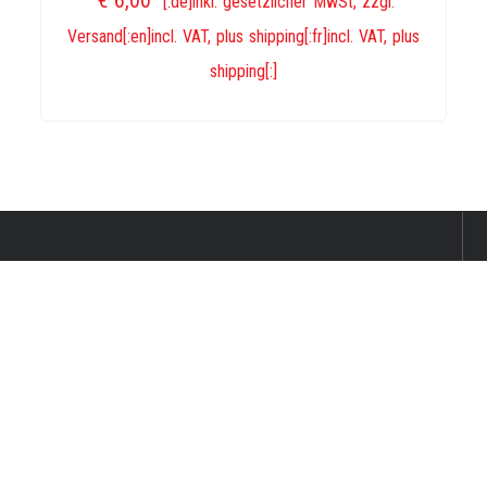
[:de]inkl. gesetzlicher MwSt, zzgl.
Versand[:en]incl. VAT, plus shipping[:fr]incl. VAT, plus
shipping[:]
IN DEN WARENKORB
wurlitzer-shop.de
[:de]Allgemeine
Geschäftsbedingungen[:en]Terms of
Service[:fr]Termes et conditions[:]
[:de]Datenschutzerklärung[:en]Privacy