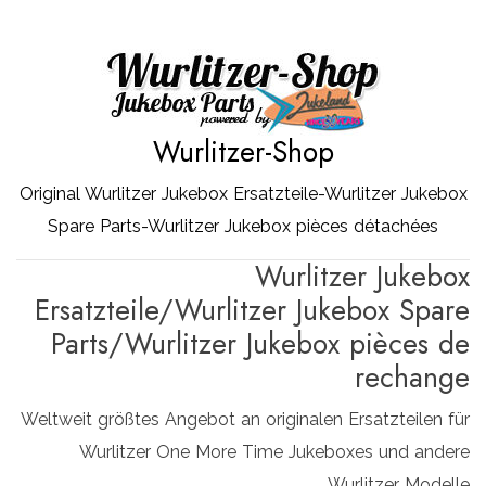
Zum
Inhalt
springen
Wurlitzer-Shop
Original Wurlitzer Jukebox Ersatzteile-Wurlitzer Jukebox
Spare Parts-Wurlitzer Jukebox pièces détachées
Wurlitzer Jukebox
Ersatzteile/Wurlitzer Jukebox Spare
Parts/Wurlitzer Jukebox pièces de
rechange
Weltweit größtes Angebot an originalen Ersatzteilen für
Wurlitzer One More Time Jukeboxes und andere
Wurlitzer Modelle