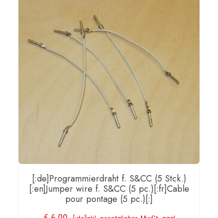
[:de]Programmierdraht f. S&CC (5 Stck.)
[:en]Jumper wire f. S&CC (5 pc.)[:fr]Cable
pour pontage (5 pc.)[:]
€
6,00