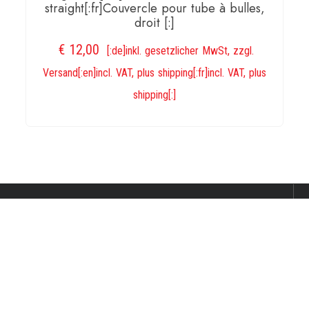
straight[:fr]Couvercle pour tube à bulles,
droit [:]
€
12,00
[:de]inkl. gesetzlicher MwSt, zzgl.
Versand[:en]incl. VAT, plus shipping[:fr]incl. VAT, plus
shipping[:]
IN DEN WARENKORB
wurlitzer-shop.de
[:de]Allgemeine
Geschäftsbedingungen[:en]Terms of