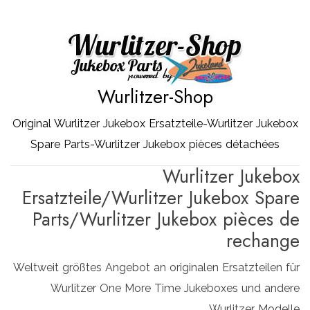
Zum
Inhalt
springen
Wurlitzer-Shop
Original Wurlitzer Jukebox Ersatzteile-Wurlitzer Jukebox
Spare Parts-Wurlitzer Jukebox pièces détachées
Wurlitzer Jukebox
Ersatzteile/Wurlitzer Jukebox Spare
Parts/Wurlitzer Jukebox pièces de
rechange
Weltweit größtes Angebot an originalen Ersatzteilen für
Wurlitzer One More Time Jukeboxes und andere
Wurlitzer Modelle