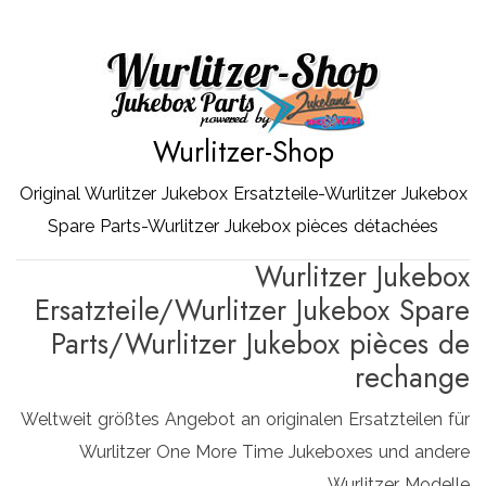
Zum
Inhalt
springen
Wurlitzer-Shop
Original Wurlitzer Jukebox Ersatzteile-Wurlitzer Jukebox
Spare Parts-Wurlitzer Jukebox pièces détachées
Wurlitzer Jukebox
Ersatzteile/Wurlitzer Jukebox Spare
Parts/Wurlitzer Jukebox pièces de
rechange
Weltweit größtes Angebot an originalen Ersatzteilen für
Wurlitzer One More Time Jukeboxes und andere
Wurlitzer Modelle