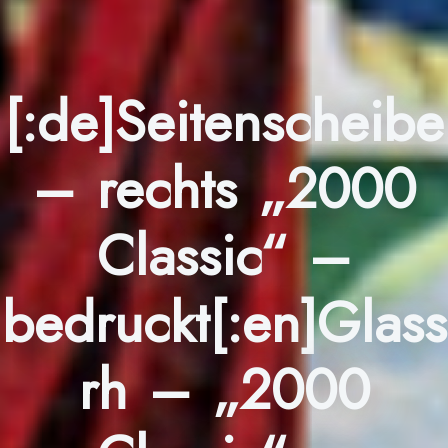
[:de]Seitenscheibe
– rechts „2000
Classic“ –
bedruckt[:en]Glass
rh – „2000