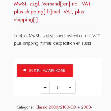
MwSt, zzgl. Versand[:en]incl. VAT,
plus shipping[:fr]incl. VAT, plus
shipping[:]
[:de]ink. MwSt, zzgl.Versandkosten[:en]incl. VAT,
plus shipping[:fr]frais d’expédition en sus[:]
IN DEN WARENKORB
[:de]Seitenscheibe
-
rechts
Kategorie:
Classic 2000/2100-CD + 2000-
"2000