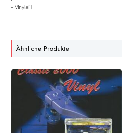
imprimé[:]
– Vinyle
[:]
Menge
Ähnliche Produkte