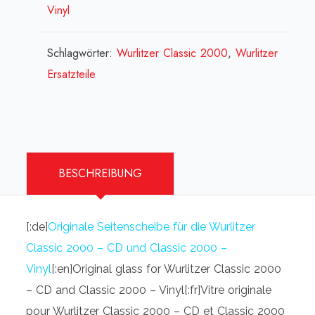
Vinyl
Classic"
-
bedruckt[:en]Glass
Schlagwörter:
Wurlitzer Classic 2000
,
Wurlitzer
rh
Ersatzteile
-
"2000
Classic"
-
BESCHREIBUNG
printed[:fr]Panneau
de
verre
[:de]
Originale Seitenscheibe für die Wurlitzer
droit
Classic 2000 – CD und Classic 2000 –
"2000
Vinyl
[:en]Original glass for Wurlitzer Classic 2000
Classic"
– CD and Classic 2000 – Vinyl[:fr]
Vitre originale
-
pour Wurlitzer Classic 2000 – CD et Classic 2000