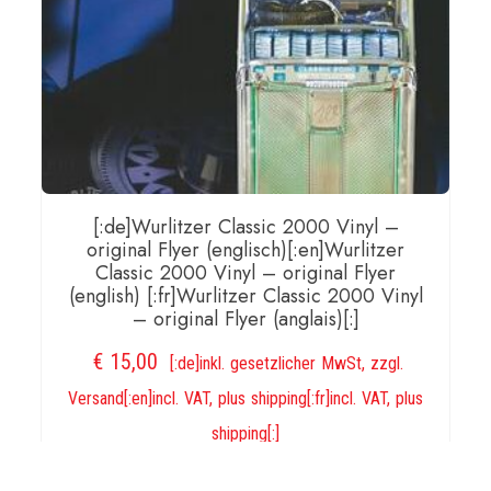
[:de]Wurlitzer Classic 2000 Vinyl –
original Flyer (englisch)[:en]Wurlitzer
Classic 2000 Vinyl – original Flyer
(english) [:fr]Wurlitzer Classic 2000 Vinyl
– original Flyer (anglais)[:]
€
15,00
[:de]inkl. gesetzlicher MwSt, zzgl.
Versand[:en]incl. VAT, plus shipping[:fr]incl. VAT, plus
shipping[:]