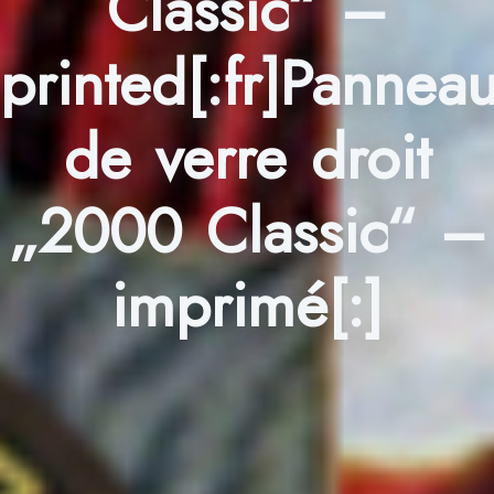
Classic“ –
printed[:fr]Pannea
de verre droit
„2000 Classic“ –
imprimé[:]