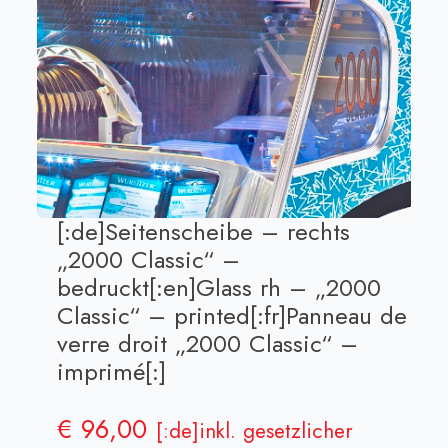
[:de]Seitenscheibe – rechts
„2000 Classic“ –
bedruckt[:en]Glass rh – „2000
Classic“ – printed[:fr]Panneau de
verre droit „2000 Classic“ –
imprimé[:]
€
96,00
[:de]inkl. gesetzlicher