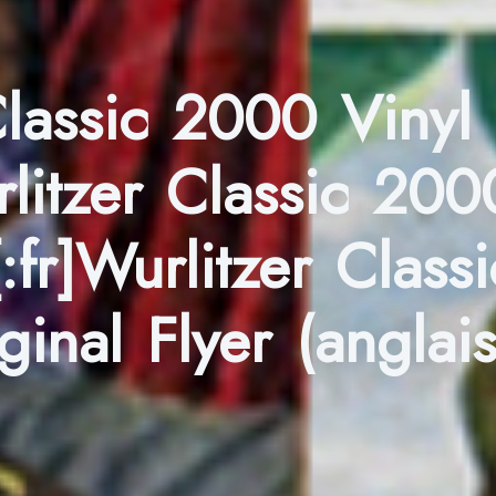
Classic 2000 Vinyl 
rlitzer Classic 200
 [:fr]Wurlitzer Clas
ginal Flyer (anglais