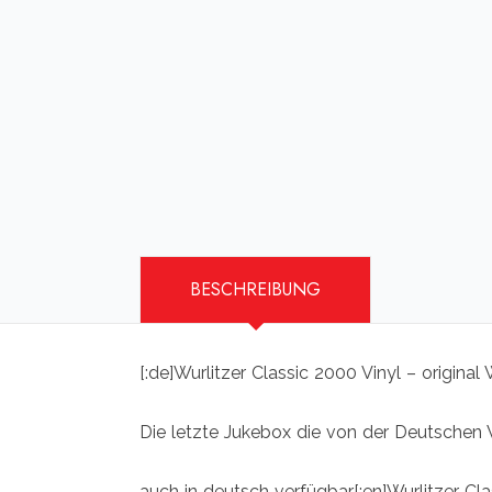
BESCHREIBUNG
[:de]Wurlitzer Classic 2000 Vinyl – original
Die letzte Jukebox die von der Deutschen 
auch in deutsch verfügbar[:en]Wurlitzer Cla