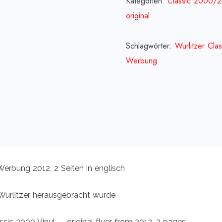
Kategorien:
Classic 2000/
Flyer
original
(engl
[:en]
Schlagwörter:
Wurlitzer Cla
Class
Werbung
2000
Vinyl
-
origi
Flyer
(engl
[:fr]W
 Werbung 2012, 2 Seiten in englisch
Class
2000
Wurlitzer herausgebracht wurde
Vinyl
ssic 2000 Vinyl – original flyer from 2012, 2 pages
-