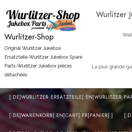
Zum
Wurlitzer 
Inhalt
springen
Wurlitzer-Shop
Welt
Original Wurlitzer Jukebox
Ersatzteile-Wurlitzer Jukebox Spare
Parts-Wurlitzer Jukebox pièces
La plus grande ga
détachées
[:DE]WURLITZER ERSATZTEILE[:EN]WURLITZER PA
[:DE]WARENKORB[:EN]CART[:FR]PANIER[:]
[: