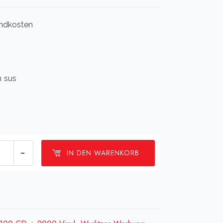
sandkosten
n sus
Wurlitzer
IN DEN WARENKORB
ic
nal