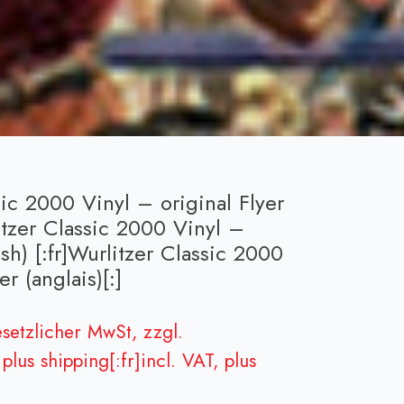
sic 2000 Vinyl – original Flyer
itzer Classic 2000 Vinyl –
ish) [:fr]Wurlitzer Classic 2000
r (anglais)[:]
esetzlicher MwSt, zzgl.
plus shipping[:fr]incl. VAT, plus