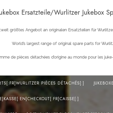
Jukebox Ersatzteile/Wurlitzer Jukebox S
weit größtes Angebot an originalen Ersatzteilen für Wurlit
World’s largest range of original spare parts for Wu
mme de pièces détachées d’origine au monde pour les juke-
RTS[:FR]WURLITZER PIÈCES DÉTACHÉS[:]
JUKEBOX
DE]KASSE[:EN]CHECKOUT[:FR]CAISSE[:]