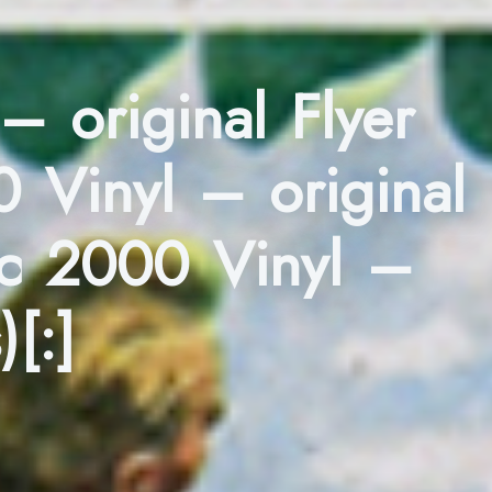
– original Flyer
0 Vinyl – original
sic 2000 Vinyl –
)[:]