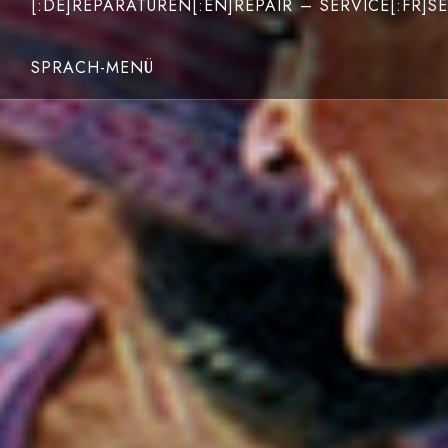
[:DE]REPARATUREN[:EN]REPAIR – SERVICE[:FR]SE
SPRACH-MENÜ