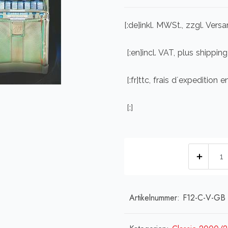
[:de]inkl. MWSt., zzgl. Ver
[:en]incl. VAT, plus shipping
[:fr]ttc, frais d´expedition e
[:]
[:de]
Class
2000
Vinyl
Artikelnummer:
F12-C-V-GB
-
origi