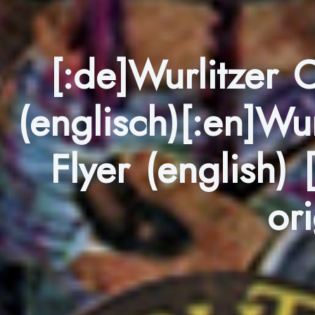
[:de]Wurlitzer 
(englisch)[:en]Wu
Flyer (english)
ori