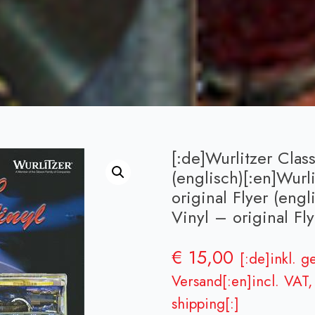
[:de]Wurlitzer Clas
(englisch)[:en]Wurl
original Flyer (engl
Vinyl – original Flye
€
15,00
[:de]inkl. g
Versand[:en]incl. VAT, 
shipping[:]