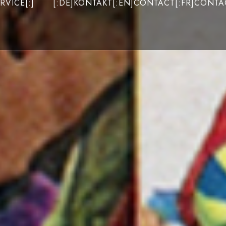
RVICE[:]
[:DE]KONTAKT[:EN]CONTACT[:FR]CONTAC