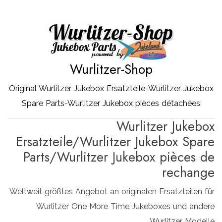
Zum
Inhalt
springen
Wurlitzer-Shop
Original Wurlitzer Jukebox Ersatzteile-Wurlitzer Jukebox
Spare Parts-Wurlitzer Jukebox pièces détachées
Wurlitzer Jukebox
Ersatzteile/Wurlitzer Jukebox Spare
Parts/Wurlitzer Jukebox pièces de
rechange
Weltweit größtes Angebot an originalen Ersatzteilen für
Wurlitzer One More Time Jukeboxes und andere
Wurlitzer Modelle