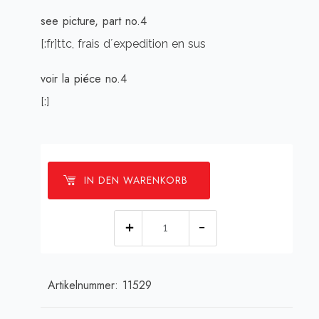
see picture, part no.4
[:fr]ttc, frais d´expedition en sus
voir la piéce no.4
[:]
IN DEN WARENKORB
[:de]Kammrelais
24V,
2xUM[:en]Relay
Artikelnummer:
11529
24V,
2x