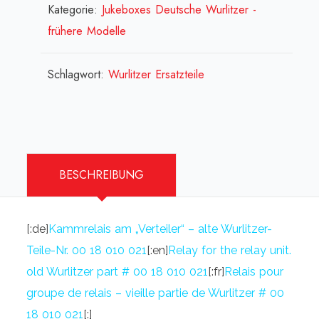
Over[:fr]Relais
Kategorie:
Jukeboxes Deutsche Wurlitzer -
24V,
frühere Modelle
2
fois[:]
Schlagwort:
Wurlitzer Ersatzteile
Menge
BESCHREIBUNG
[:de]
Kammrelais am „Verteiler“ – alte Wurlitzer-
Teile-Nr. 00 18 010 021
[:en]
Relay for the relay unit.
old Wurlitzer part # 00 18 010 021
[:fr]
Relais pour
groupe de relais –
vieille partie de Wurlitzer
# 00
18 010 021
[:]