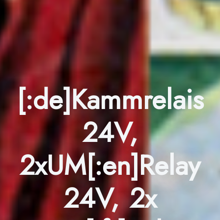
[:de]Kammrelais
24V,
2xUM[:en]Relay
24V, 2x