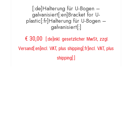
[:de]Halterung für U-Bogen –
galvanisiert[:en]Bracket for U-
plastic[:fr]Halterung für U-Bogen –
galvanisiert[:]
€
30,00
[:de]inkl. gesetzlicher MwSt, zzgl.
Versand[:en]incl. VAT, plus shipping[:fr]incl. VAT, plus
shipping[:]
WEITERLESEN