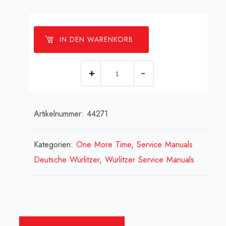
IN DEN WARENKORB
[:de]Wurlitzer
One
More
Artikelnummer:
44271
Time
-
CDM
Kategorien:
One More Time
,
Service Manuals
4i
Deutsche Wurlitzer
,
Wurlitzer Service Manuals
-
Manual
(englisch)
[:en]Wurlitzer