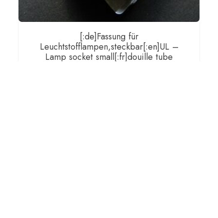
[:de]Fassung für
Leuchtstofflampen,steckbar[:en]UL –
Lamp socket small[:fr]douille tube
fluorescent[:]
€
7,00
[:de]inkl. gesetzlicher MwSt, zzgl.
Versand[:en]incl. VAT, plus shipping[:fr]incl. VAT, plus
shipping[:]
IN DEN WARENKORB