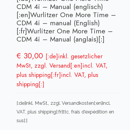
CDM 4i – Manual (englisch)
[:en]Wurlitzer One More Time –
CDM 4i – manual (English)
[:fr]Wurlitzer One More Time –
CDM 4i – Manual (anglais)[:]
€
30,00
[:de]inkl. gesetzlicher
MwSt, zzgl. Versand[:en]incl. VAT,
plus shipping[:fr]incl. VAT, plus
shipping[:]
[:de]inkl. MwSt., zzgl. Versandkosten[:en]incl.
VAT, plus shipping[:fr]ttc, frais d'expédition en
sus[:]