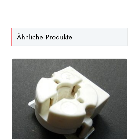
4i
-
Manual
(anglais)
Ähnliche Produkte
[:]
Menge