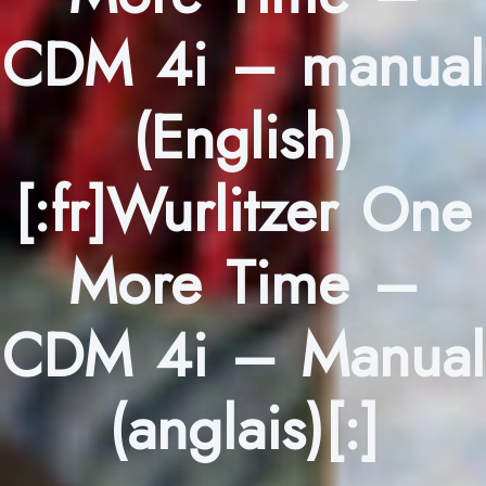
CDM 4i – manual
(English)
[:fr]Wurlitzer One
More Time –
CDM 4i – Manual
(anglais)[:]