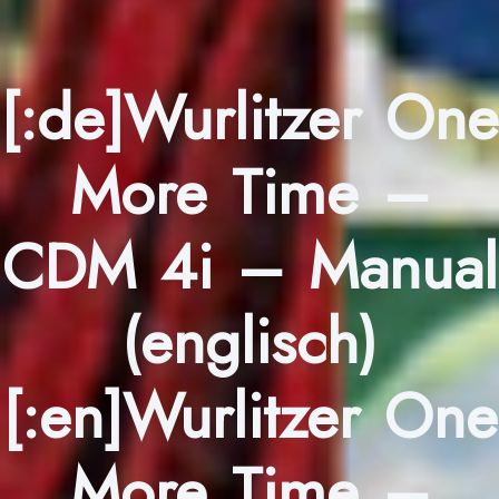
[:de]Wurlitzer One
More Time –
CDM 4i – Manual
(englisch)
[:en]Wurlitzer One
More Time –