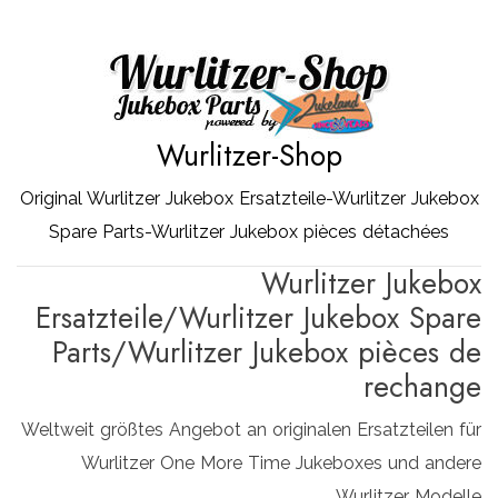
Zum
Inhalt
springen
Wurlitzer-Shop
Original Wurlitzer Jukebox Ersatzteile-Wurlitzer Jukebox
Spare Parts-Wurlitzer Jukebox pièces détachées
Wurlitzer Jukebox
Ersatzteile/Wurlitzer Jukebox Spare
Parts/Wurlitzer Jukebox pièces de
rechange
Weltweit größtes Angebot an originalen Ersatzteilen für
Wurlitzer One More Time Jukeboxes und andere
Wurlitzer Modelle