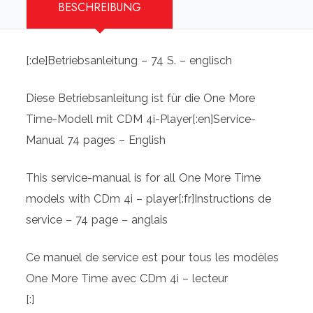
BESCHREIBUNG
One
More
Time
[:de]Betriebsanleitung – 74 S. – englisch
-
CDM
Diese Betriebsanleitung ist für die One More
4i
Time-Modell mit CDM 4i-Player[:en]Service-
-
Manual 74 pages – English
manual
This service-manual is for all One More Time
(English)
models with CDm 4i – player[:fr]Instructions de
[:fr]Wurlitzer
service – 74 page – anglais
One
More
Ce manuel de service est pour tous les modèles
Time
One More Time avec CDm 4i – lecteur
-
[:]
CDM