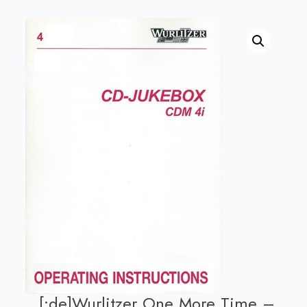
[:de]Wurlitzer One More Time –