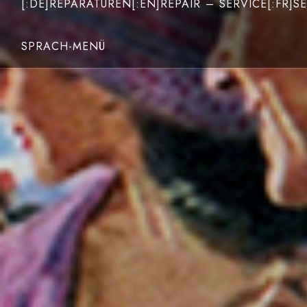
[:DE]REPARATUREN[:EN]REPAIR – SERVICE[:FR]SE
SPRACH-MENÜ