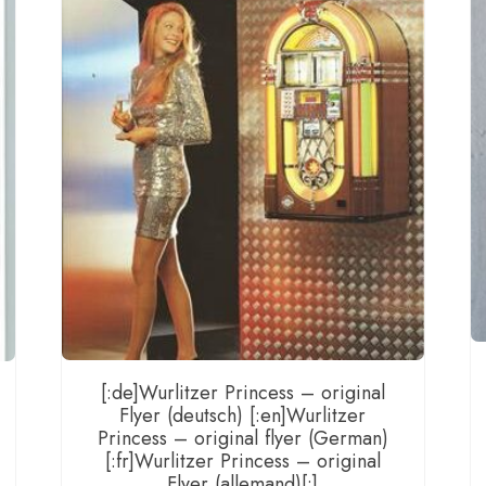
supér
gauc
-
PR[:]
Men
[:de]Wurlitzer Princess – original
Flyer (deutsch) [:en]Wurlitzer
Princess – original flyer (German)
[:fr]Wurlitzer Princess – original
Flyer (allemand)[:]