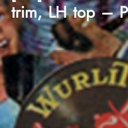
trim, LH top – PR