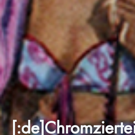
[:de]Chromzierte