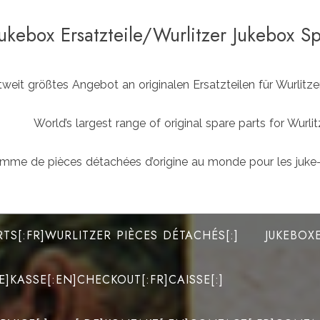
Jukebox Ersatzteile/Wurlitzer Jukebox S
weit größtes Angebot an originalen Ersatzteilen für Wurlit
World’s largest range of original spare parts for Wu
mme de pièces détachées d’origine au monde pour les juke-
RTS[:FR]WURLITZER PIÈCES DÉTACHÉS[:]
JUKEBOX
DE]KASSE[:EN]CHECKOUT[:FR]CAISSE[:]