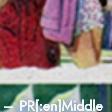
n – PR[:en]Middle