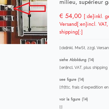
milieu, supérieur 
€
54,00
[:de]inkl. 
Versand[:en]incl. VAT, 
shipping[:]
[:de]inkl. MwSt, zzgl. Vers
siehe Abbildung (14)
[:en]incl. VAT, plus shipping
see figure (14)
[:fr]ttc, frais d´expedition e
voir la figure (14)
[:]