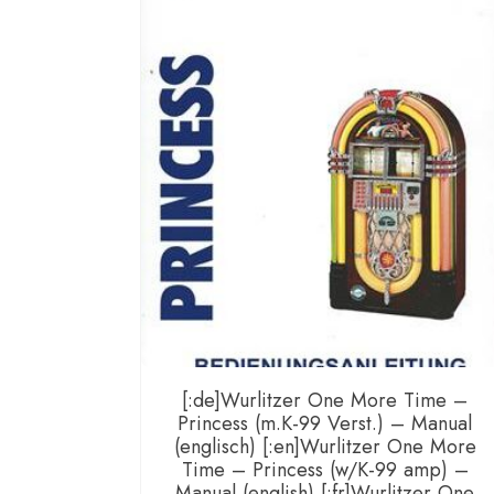
[:de]Wurlitzer One More Time –
Princess (m.K-99 Verst.) – Manual
(englisch) [:en]Wurlitzer One More
Time – Princess (w/K-99 amp) –
Manual (english) [:fr]Wurlitzer One