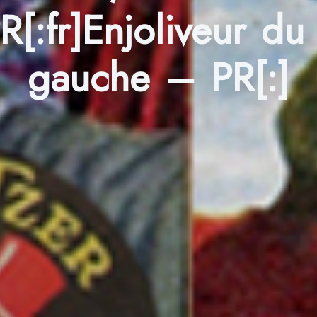
[:fr]Enjoliveur du
gauche – PR[:]