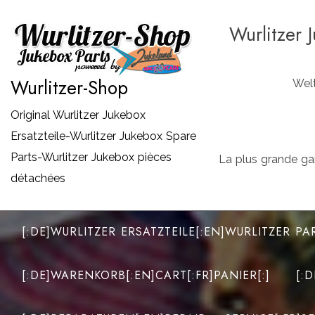
Zum
Wurlitzer 
Inhalt
springen
Wurlitzer-Shop
Welt
Original Wurlitzer Jukebox
Ersatzteile-Wurlitzer Jukebox Spare
Parts-Wurlitzer Jukebox pièces
La plus grande ga
détachées
[:DE]WURLITZER ERSATZTEILE[:EN]WURLITZER PA
[:DE]WARENKORB[:EN]CART[:FR]PANIER[:]
[: