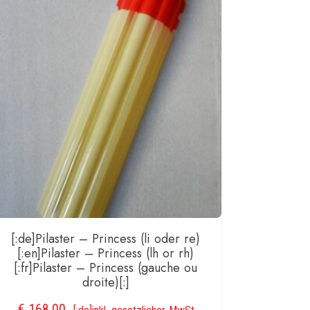
ieur
he
ge
[:de]Pilaster – Princess (li oder re)
[:en]Pilaster – Princess (lh or rh)
[:fr]Pilaster – Princess (gauche ou
droite)[:]
€
168,00