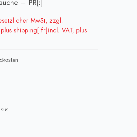
gauche – PR[:]
gesetzlicher MwSt, zzgl.
plus shipping[:fr]incl. VAT, plus
andkosten
n sus