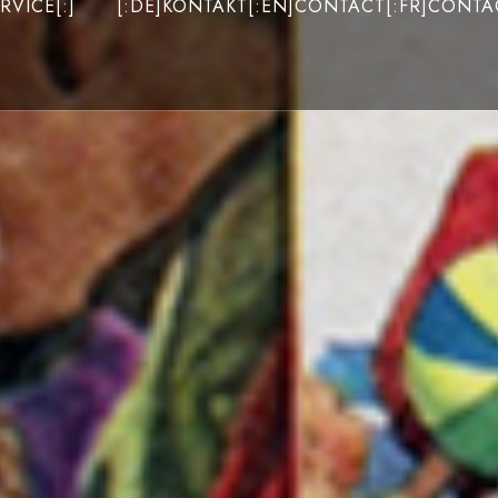
RVICE[:]
[:DE]KONTAKT[:EN]CONTACT[:FR]CONTAC