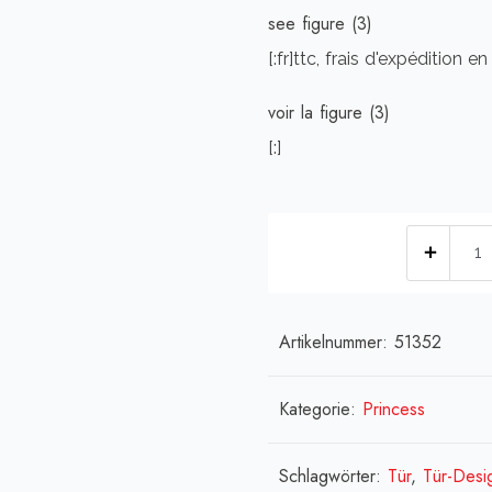
see figure (3)
[:fr]ttc, frais d'expédition en
voir la figure (3)
[:]
[:de]
f.
Farb
-
Artikelnummer:
51352
PVC-
Rohr
Kategorie:
Princess
Princ
for
Schlagwörter:
Tür
,
Tür-Desi