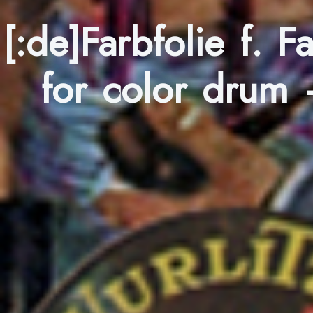
[:de]Farbfolie f. 
for color drum –