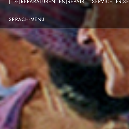
[:DE]REPARATUREN[:EN]REPAIR – SERVICE[:FR]SE
SPRACH-MENÜ