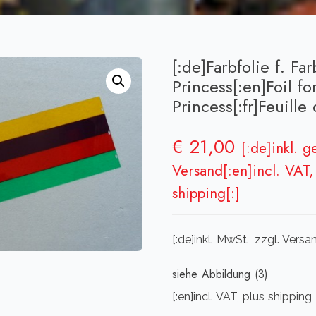
[:de]Farbfolie f. F
Princess[:en]Foil f
Princess[:fr]Feuille
€
21,00
[:de]inkl. 
Versand[:en]incl. VAT, 
shipping[:]
[:de]inkl. MwSt., zzgl. Vers
siehe Abbildung (3)
[:en]incl. VAT, plus shipping