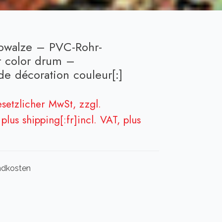
arbwalze – PVC-Rohr-
or color drum –
 de décoration couleur[:]
gesetzlicher MwSt, zzgl.
plus shipping[:fr]incl. VAT, plus
andkosten