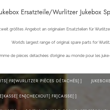
Jukebox Ersatzteile/Wurlitzer Jukebox S
weit größtes Angebot an originalen Ersatzteilen für Wurlit
World’s largest range of original spare parts for Wu
mme de pièces détachées d’origine au monde pour les juke-
RTS[:FR]WURLITZER PIÈCES DÉTACHÉS[:]
JUKEBOX
DE]KASSE[:EN]CHECKOUT[:FR]CAISSE[:]