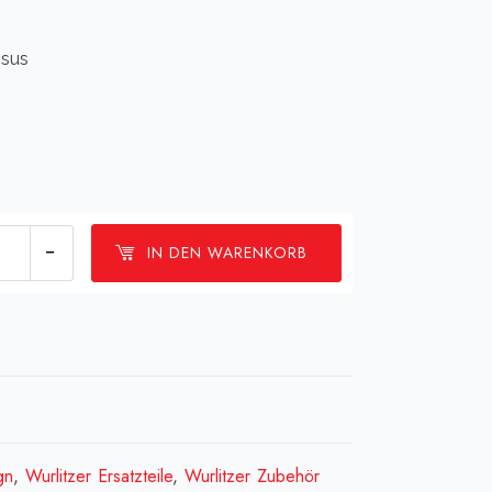
 sus
Farbfolie
IN DEN WARENKORB
walze
-
ess[:en]Foil
gn
,
Wurlitzer Ersatzteile
,
Wurlitzer Zubehör