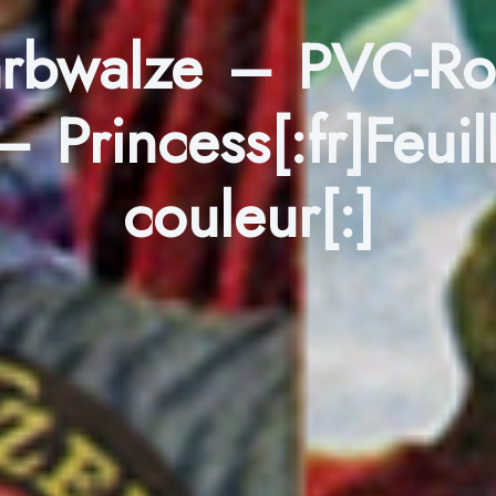
Farbwalze – PVC-Roh
 Princess[:fr]Feui
couleur[:]