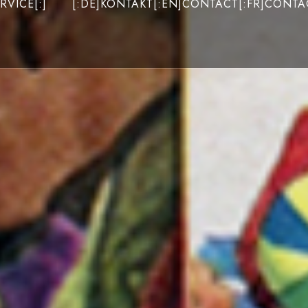
RVICE[:]
[:DE]KONTAKT[:EN]CONTACT[:FR]CONTAC