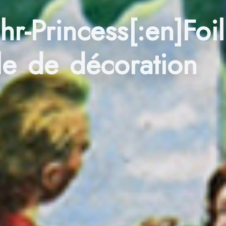
r-Princess[:en]Foil
lle de décoration