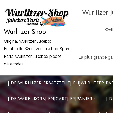
Zum
Wurlitzer 
Inhalt
springen
Wurlitzer-Shop
Welt
Original Wurlitzer Jukebox
Ersatzteile-Wurlitzer Jukebox Spare
Parts-Wurlitzer Jukebox pièces
La plus grande ga
détachées
[:DE]WURLITZER ERSATZTEILE[:EN]WURLITZER PA
[:DE]WARENKORB[:EN]CART[:FR]PANIER[:]
[: