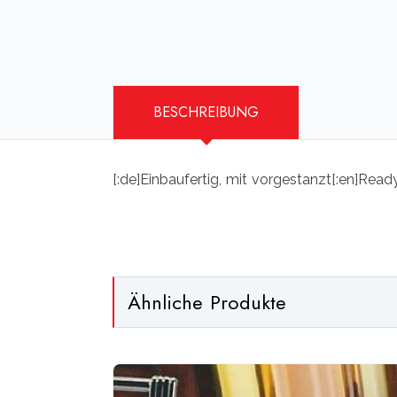
BESCHREIBUNG
[:de]Einbaufertig, mit vorgestanzt[:en]Ready fo
Ähnliche Produkte