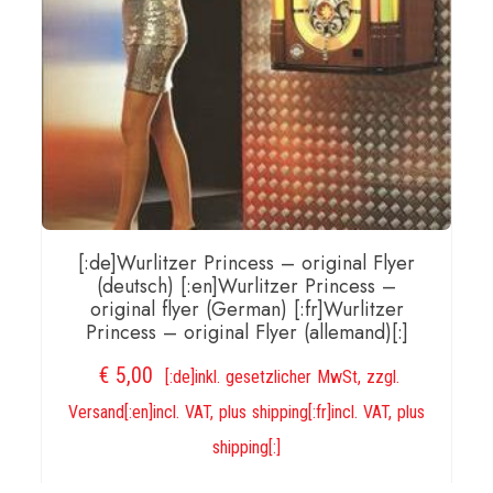
[:]
Menge
[:de]Wurlitzer Princess – original Flyer
(deutsch) [:en]Wurlitzer Princess –
original flyer (German) [:fr]Wurlitzer
Princess – original Flyer (allemand)[:]
€
5,00
[:de]inkl. gesetzlicher MwSt, zzgl.
Versand[:en]incl. VAT, plus shipping[:fr]incl. VAT, plus
shipping[:]