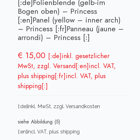
[:de]Folienblende (gelb-im
Bogen oben) – Princess
[:en]Panel (yellow – inner arch)
– Princess [:fr]Panneau (jaune –
arrondi) – Princess [:]
€
15,00
[:de]inkl. gesetzlicher
MwSt, zzgl. Versand[:en]incl. VAT,
plus shipping[:fr]incl. VAT, plus
shipping[:]
[:de]inkl. MwSt, zzgl. Versandkosten
siehe Abbildung (5)
[:en]incl. VAT, plus shipping