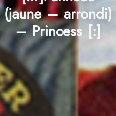
(jaune – arrondi)
– Princess [:]