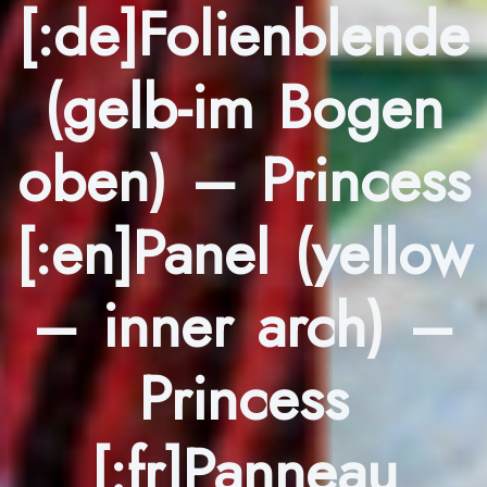
[:de]Folienblende
(gelb-im Bogen
oben) – Princess
[:en]Panel (yellow
– inner arch) –
Princess
[:fr]Panneau