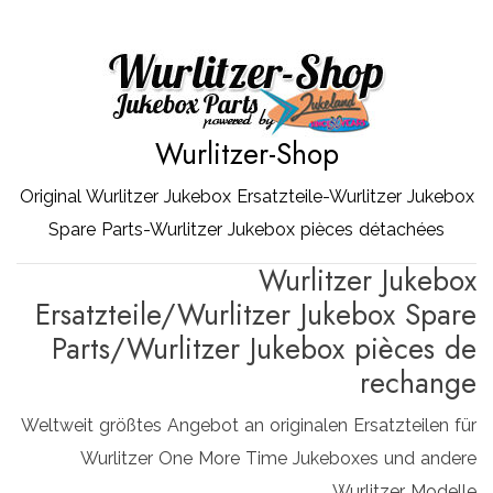
Zum
Inhalt
springen
Wurlitzer-Shop
Original Wurlitzer Jukebox Ersatzteile-Wurlitzer Jukebox
Spare Parts-Wurlitzer Jukebox pièces détachées
Wurlitzer Jukebox
Ersatzteile/Wurlitzer Jukebox Spare
Parts/Wurlitzer Jukebox pièces de
rechange
Weltweit größtes Angebot an originalen Ersatzteilen für
Wurlitzer One More Time Jukeboxes und andere
Wurlitzer Modelle