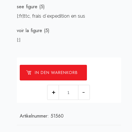
see figure (5)
[:fr]ttc, frais d´expedition en sus
voir la figure (5)
[:]
IN DEN WARENKORB
[:de]Folienblende
(gelb-
im
Artikelnummer:
51560
Bogen
oben)