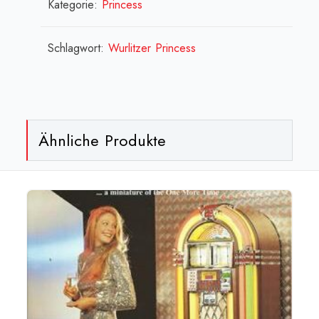
-
Kategorie:
Princess
Princess
[:en]Panel
Schlagwort:
Wurlitzer Princess
(yellow
-
inner
arch)
Ähnliche Produkte
-
Princess
[:fr]Panneau
(jaune
-
arrondi)
-
Princess