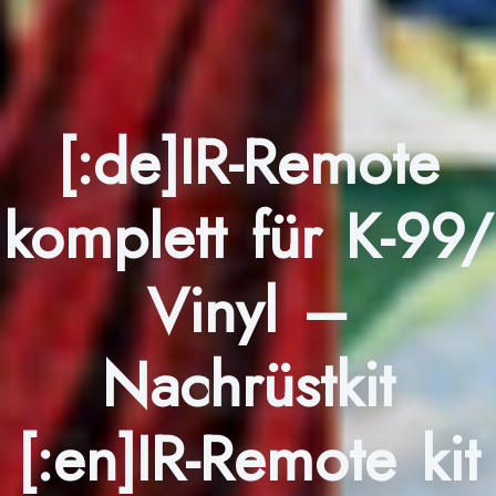
[:de]IR-Remote
komplett für K-99/
Vinyl –
Nachrüstkit
[:en]IR-Remote kit