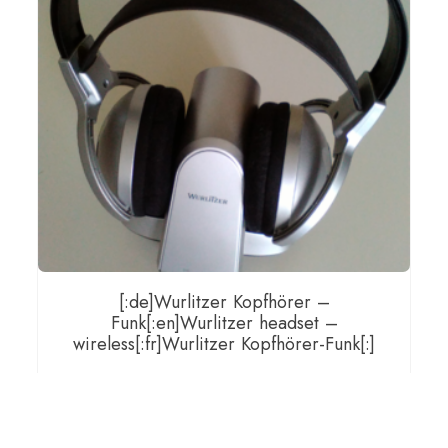
[:de]Wurlitzer Kopfhörer –
Funk[:en]Wurlitzer headset –
wireless[:fr]Wurlitzer Kopfhörer-Funk[:]
€
36,00
[:de]inkl. gesetzlicher MwSt, zzgl.
Versand[:en]incl. VAT, plus shipping[:fr]incl. VAT, plus