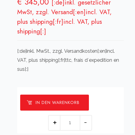
€
345,00
[:de]inkl. gesetzlicher
MwSt, zzgl. Versand[:en]incl. VAT,
plus shipping[:fr]incl. VAT, plus
shipping[:]
[:de]inkl. MwSt., zzgl. Versandkosten[:en]incl.
VAT, plus shipping[:fr]ttc, frais d´expedition en
sus[:]
IN DEN WARENKORB
[:de]IR-
Remote