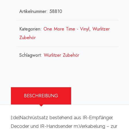
komplett
Artikelnummer:
58810
für
K-
99/
Kategorien:
One More Time - Vinyl
,
Wurlitzer
Vinyl
Zubehör
-
Nachrüstkit
Schlagwort:
Wurlitzer Zubehör
[:en]IR-
Remote
kit
for
BESCHREIBUNG
K-
99/
Vinyl[:fr]IR-
[:de]Nachrüstsatz bestehend aus IR-Empfänger,
Remote
Decoder und IR-Handsender m.Verkabelung – zur