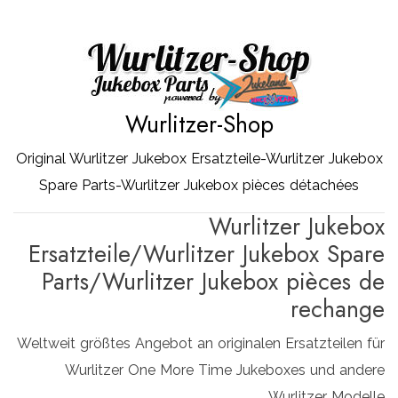
Zum
Inhalt
springen
Wurlitzer-Shop
Original Wurlitzer Jukebox Ersatzteile-Wurlitzer Jukebox
Spare Parts-Wurlitzer Jukebox pièces détachées
Wurlitzer Jukebox
Ersatzteile/Wurlitzer Jukebox Spare
Parts/Wurlitzer Jukebox pièces de
rechange
Weltweit größtes Angebot an originalen Ersatzteilen für
Wurlitzer One More Time Jukeboxes und andere
Wurlitzer Modelle