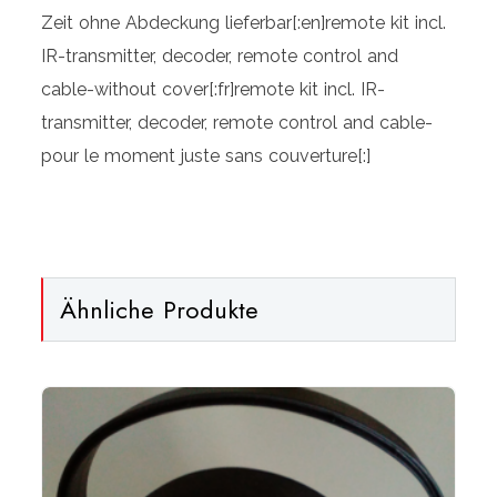
kit
Zeit ohne Abdeckung lieferbar[:en]remote kit incl.
for
IR-transmitter, decoder, remote control and
K-
cable-without cover[:fr]remote kit incl. IR-
99/
transmitter, decoder, remote control and cable-
Vinyl[:]
p
our le moment juste sans couverture
[:]
Menge
Ähnliche Produkte