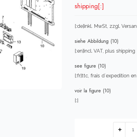
shipping[:]
[:de]inkl. MwSt, zzgl. Vers
siehe Abbildung (10)
[:en]incl. VAT, plus shipping
see figure (10)
[:fr]ttc, frais d´expedition e
voir la figure (10)
[:]
[:de]
Men