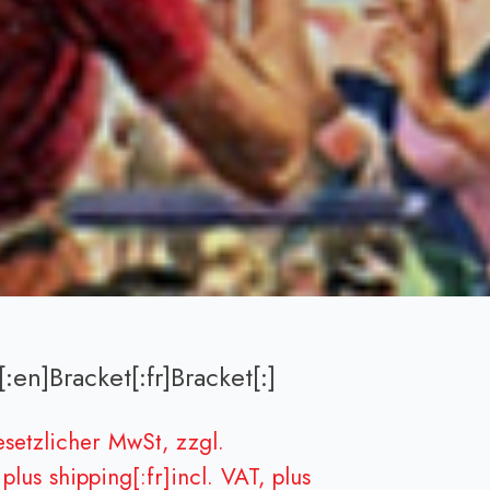
:en]Bracket[:fr]Bracket[:]
gesetzlicher MwSt, zzgl.
plus shipping[:fr]incl. VAT, plus