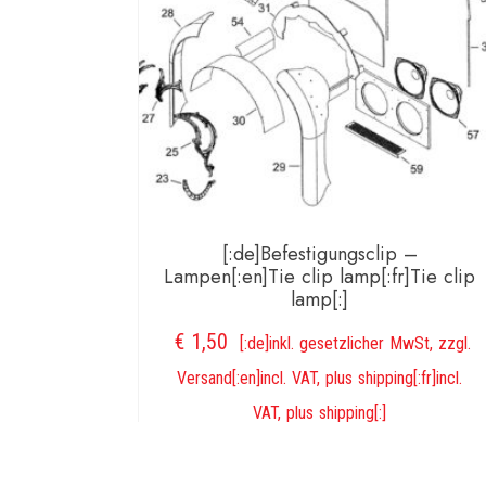
[:de]Befestigungsclip –
Lampen[:en]Tie clip lamp[:fr]Tie clip
lamp[:]
€
1,50
[:de]inkl. gesetzlicher MwSt, zzgl.
Versand[:en]incl. VAT, plus shipping[:fr]incl.
VAT, plus shipping[:]