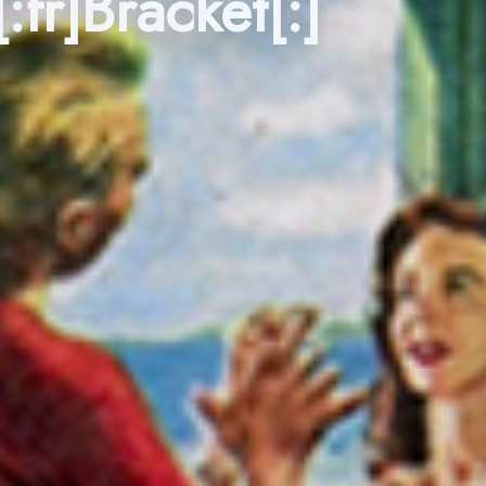
:fr]Bracket[:]