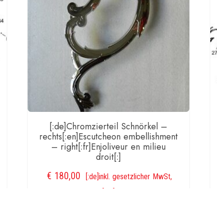
[:de]Chromzierteil Schnörkel –
rechts[:en]Escutcheon embellishment
– right[:fr]Enjoliveur en milieu
droit[:]
€
180,00
[:de]inkl. gesetzlicher MwSt,
zzgl. Versand[:en]incl. VAT, plus
shipping[:fr]incl. VAT, plus shipping[:]