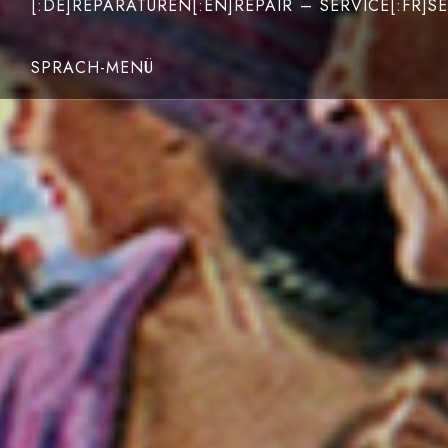
[:DE]REPARATUREN[:EN]REPAIR – SERVICE[:FR]SE
SPRACH-MENÜ