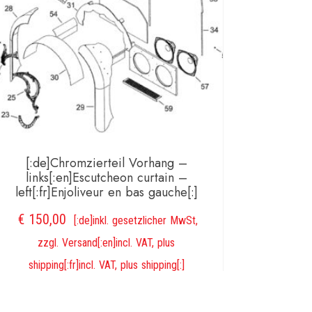
[:de]Chromzierteil Vorhang –
links[:en]Escutcheon curtain –
left[:fr]Enjoliveur en bas gauche[:]
€
150,00
[:de]inkl. gesetzlicher MwSt,
zzgl. Versand[:en]incl. VAT, plus
shipping[:fr]incl. VAT, plus shipping[:]