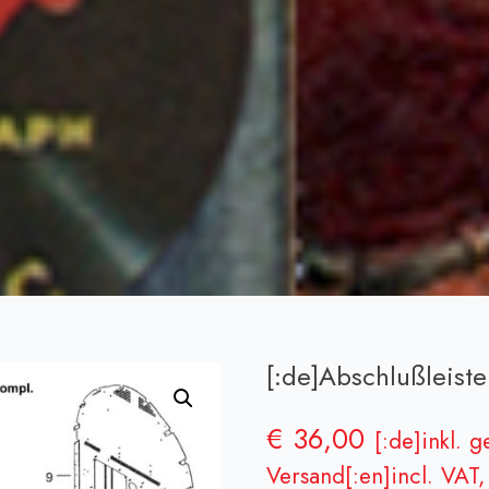
[:de]Abschlußleiste[
€
36,00
[:de]inkl. 
Versand[:en]incl. VAT, 