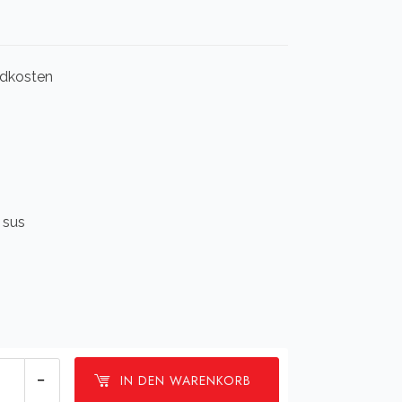
andkosten
n sus
Abschlußleiste[:en]Bracket[:fr]Bracket[:]
IN DEN WARENKORB
ge