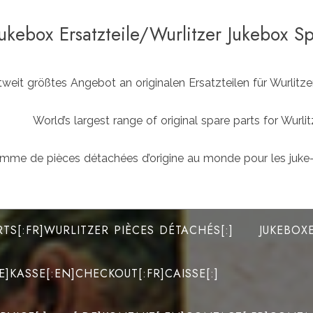
Jukebox Ersatzteile/Wurlitzer Jukebox S
weit größtes Angebot an originalen Ersatzteilen für Wurlit
World’s largest range of original spare parts for Wu
mme de pièces détachées d’origine au monde pour les juke-
RTS[:FR]WURLITZER PIÈCES DÉTACHÉS[:]
JUKEBOX
DE]KASSE[:EN]CHECKOUT[:FR]CAISSE[:]