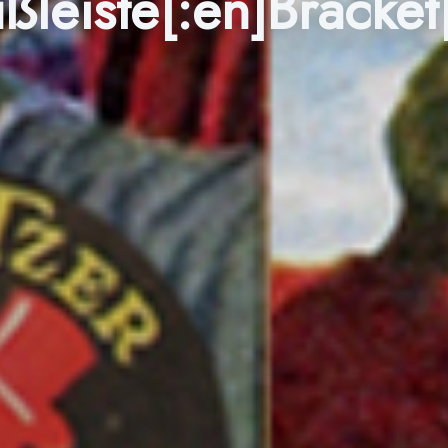
leiste[:en]Bracket[