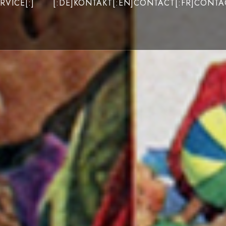
RVICE[:]
[:DE]KONTAKT[:EN]CONTACT[:FR]CONTAC