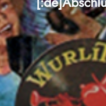
[:de]Abschluß