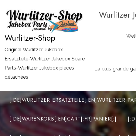
Zum
Wurlitzer 
Inhalt
springen
Wurlitzer-Shop
Welt
Original Wurlitzer Jukebox
Ersatzteile-Wurlitzer Jukebox Spare
Parts-Wurlitzer Jukebox pièces
La plus grande ga
détachées
[:DE]WURLITZER ERSATZTEILE[:EN]WURLITZER PA
[:DE]WARENKORB[:EN]CART[:FR]PANIER[:]
[: