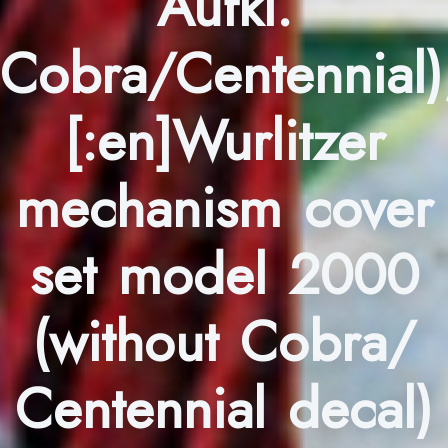
Aufkl.
Cobra/Centennial)
[:en]Wurlitzer
mechanism cover
set model 2000
(without Cobra/
Centennial decal)