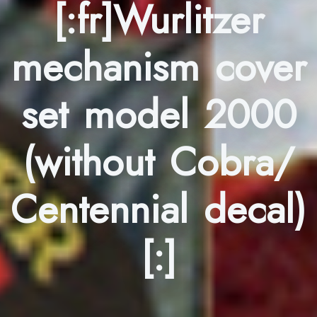
[:fr]Wurlitzer
mechanism cover
set model 2000
(without Cobra/
Centennial decal)
[:]