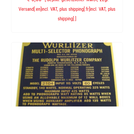
Menge
Versand[:en]incl. VAT, plus shipping[:fr]incl. VAT, plus
shipping[:]
IN DEN WARENKORB