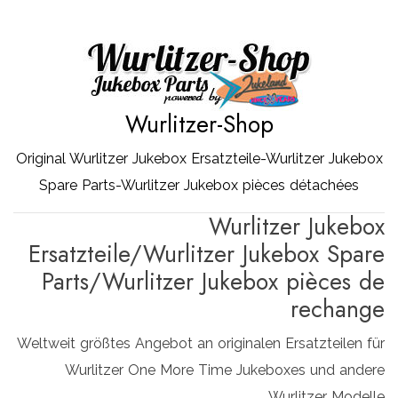
Zum
Inhalt
springen
Wurlitzer-Shop
Original Wurlitzer Jukebox Ersatzteile-Wurlitzer Jukebox
Spare Parts-Wurlitzer Jukebox pièces détachées
Wurlitzer Jukebox
Ersatzteile/Wurlitzer Jukebox Spare
Parts/Wurlitzer Jukebox pièces de
rechange
Weltweit größtes Angebot an originalen Ersatzteilen für
Wurlitzer One More Time Jukeboxes und andere
Wurlitzer Modelle