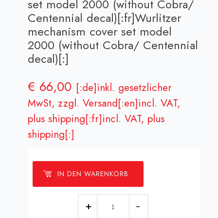
set model 2000 (without Cobra/
Centennial decal)[:fr]Wurlitzer
mechanism cover set model
2000 (without Cobra/ Centennial
decal)[:]
€
66,00
[:de]inkl. gesetzlicher
MwSt, zzgl. Versand[:en]incl. VAT,
plus shipping[:fr]incl. VAT, plus
shipping[:]
IN DEN WARENKORB
[:de]Satz
Mechanikabdeckungen