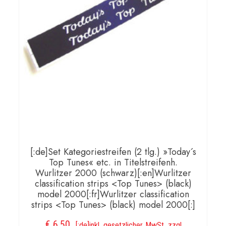
(without
Cobra/
Centennial
decal)
[:fr]Wurlitzer
mechanism
cover
set
model
2000
[:de]Set Kategoriestreifen (2 tlg.) »Today´s
Top Tunes« etc. in Titelstreifenh.
(without
Wurlitzer 2000 (schwarz)[:en]Wurlitzer
Cobra/
classification strips <Top Tunes> (black)
model 2000[:fr]Wurlitzer classification
Centennial
strips <Top Tunes> (black) model 2000[:]
decal)
€
6,50
[:]
[:de]inkl. gesetzlicher MwSt, zzgl.