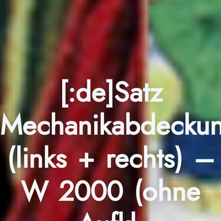
[:de]Satz
Mechanikabdecku
(links + rechts) –
W 2000 (ohne