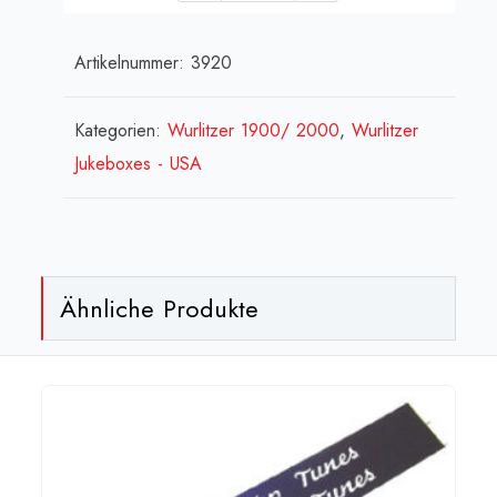
(links
Artikelnummer:
3920
+
rechts)
-
Kategorien:
Wurlitzer 1900/ 2000
,
Wurlitzer
W
Jukeboxes - USA
2000
(ohne
Aufkl.
Cobra/Centennial),
Ähnliche Produkte
[:en]Wurlitzer
mechanism
cover
set
model
2000