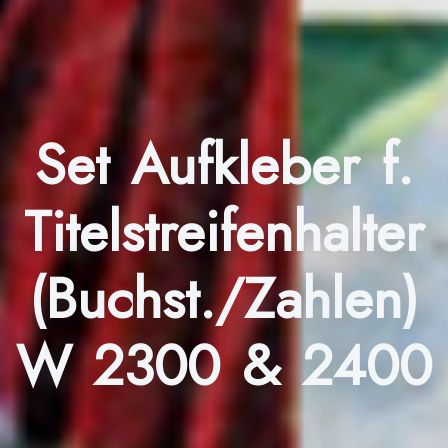
Set Aufkleber f.
Titelstreifenhalter
(Buchst./Zahlen)
W 2300 & 2400