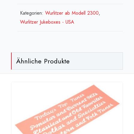
(Buchst./Zahlen)
W
Kategorien:
Wurlitzer ab Modell 2300
,
2300
Wurlitzer Jukeboxes - USA
&
2400
Menge
Ähnliche Produkte