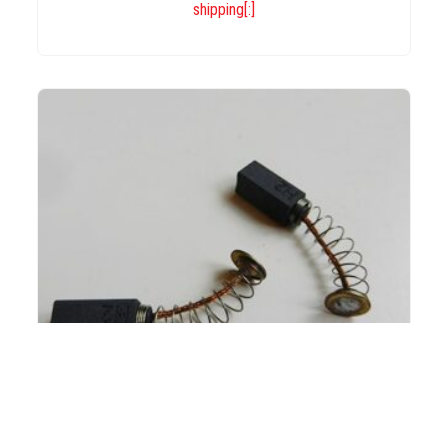
shipping[:]
IN DEN WARENKORB
[:de]Kohlebürsten für Magazinmotor (2