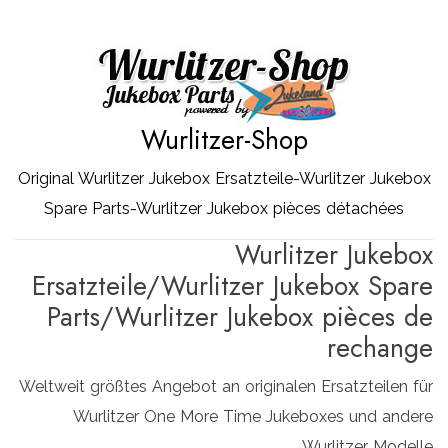
Zum
Inhalt
springen
Wurlitzer-Shop
Original Wurlitzer Jukebox Ersatzteile-Wurlitzer Jukebox
Spare Parts-Wurlitzer Jukebox pièces détachées
Wurlitzer Jukebox
Ersatzteile/Wurlitzer Jukebox Spare
Parts/Wurlitzer Jukebox pièces de
rechange
Weltweit größtes Angebot an originalen Ersatzteilen für
Wurlitzer One More Time Jukeboxes und andere
Wurlitzer Modelle