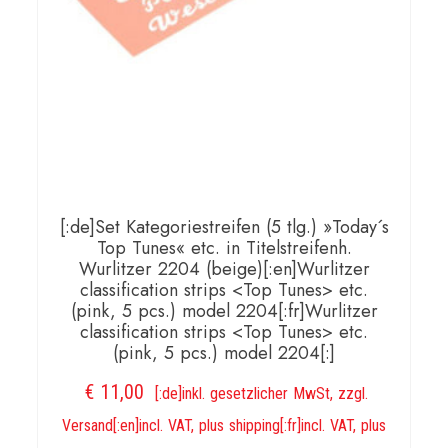
[:de]Set Kategoriestreifen (5 tlg.) »Today´s
Top Tunes« etc. in Titelstreifenh.
Wurlitzer 2204 (beige)[:en]Wurlitzer
classification strips <Top Tunes> etc.
(pink, 5 pcs.) model 2204[:fr]Wurlitzer
classification strips <Top Tunes> etc.
(pink, 5 pcs.) model 2204[:]
€
11,00
[:de]inkl. gesetzlicher MwSt, zzgl.
Versand[:en]incl. VAT, plus shipping[:fr]incl. VAT, plus