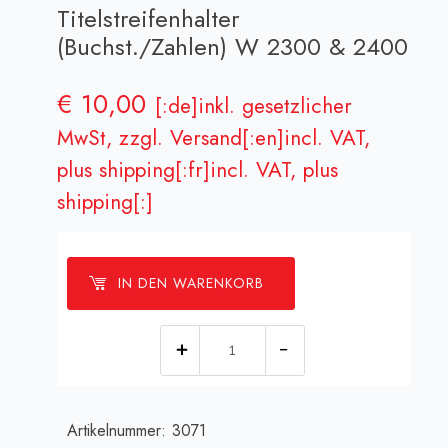
Titelstreifenhalter
(Buchst./Zahlen) W 2300 & 2400
€
10,00
[:de]inkl. gesetzlicher
MwSt, zzgl. Versand[:en]incl. VAT,
plus shipping[:fr]incl. VAT, plus
shipping[:]
IN DEN WARENKORB
Set
Aufkleber
f.
Artikelnummer:
3071
Titelstreifenhalter