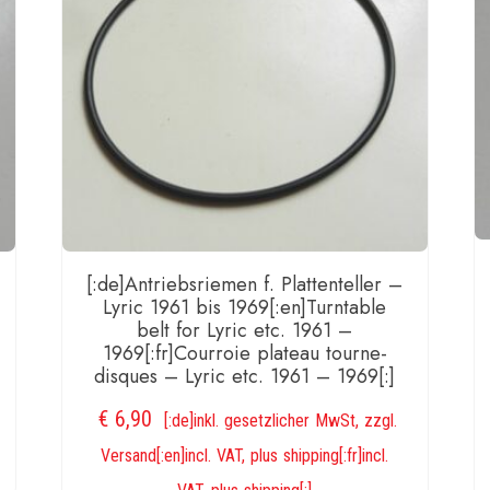
[:de]Antriebsriemen f. Plattenteller –
Lyric 1961 bis 1969[:en]Turntable
belt for Lyric etc. 1961 –
1969[:fr]Courroie plateau tourne-
disques – Lyric etc. 1961 – 1969[:]
€
6,90
[:de]inkl. gesetzlicher MwSt, zzgl.
Versand[:en]incl. VAT, plus shipping[:fr]incl.