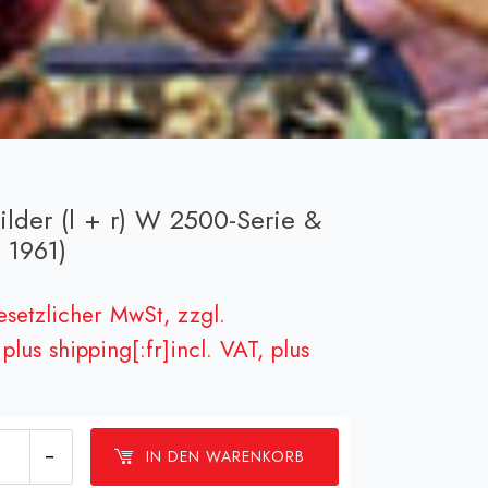
hilder (l + r) W 2500-Serie &
 1961)
gesetzlicher MwSt, zzgl.
plus shipping[:fr]incl. VAT, plus
IN DEN WARENKORB
uktions-