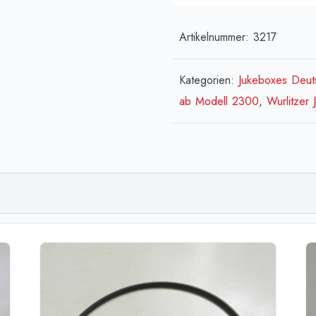
Schil
(l
Artikelnummer:
3217
+
r)
Kategorien:
Jukeboxes Deuts
W
ab Modell 2300
,
Wurlitzer
2500
Serie
&
Deut
LYRI
(ab
1961)
Men