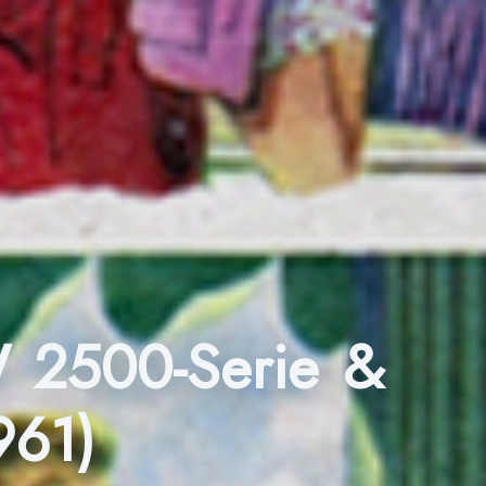
 W 2500-Serie &
961)