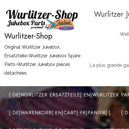
Zum
Wurlitzer 
Inhalt
springen
Wurlitzer-Shop
Welt
Original Wurlitzer Jukebox
Ersatzteile-Wurlitzer Jukebox Spare
Parts-Wurlitzer Jukebox pièces
La plus grande ga
détachées
[:DE]WURLITZER ERSATZTEILE[:EN]WURLITZER PA
[:DE]WARENKORB[:EN]CART[:FR]PANIER[:]
[: