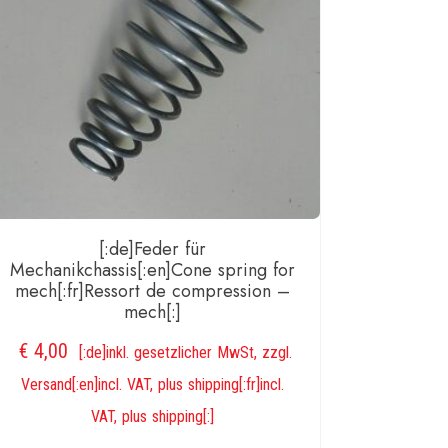
[:de]Feder für
Mechanikchassis[:en]Cone spring for
mech[:fr]Ressort de compression –
mech[:]
€
4,00
[:de]inkl. gesetzlicher MwSt, zzgl.
Versand[:en]incl. VAT, plus shipping[:fr]incl.
VAT, plus shipping[:]