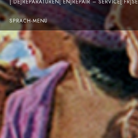
[:DE]REPARATUREN[:EN]REPAIR – SERVICE[:FR]SE
SPRACH-MENÜ