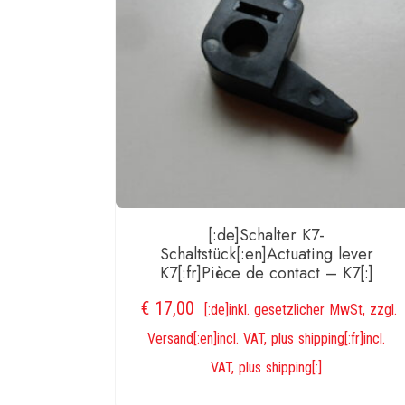
[:de]Schalter K7-
Schaltstück[:en]Actuating lever
K7[:fr]Pièce de contact – K7[:]
€
17,00
[:de]inkl. gesetzlicher MwSt, zzgl.
Versand[:en]incl. VAT, plus shipping[:fr]incl.
VAT, plus shipping[:]