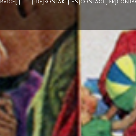
RVICE[:]
[:DE]KONTAKT[:EN]CONTACT[:FR]CONTAC