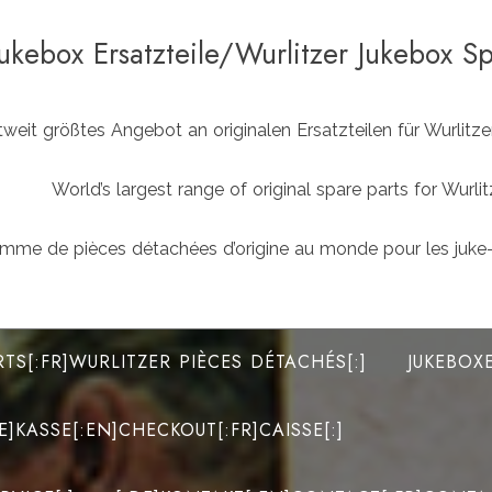
Jukebox Ersatzteile/Wurlitzer Jukebox S
weit größtes Angebot an originalen Ersatzteilen für Wurlit
World’s largest range of original spare parts for Wu
mme de pièces détachées d’origine au monde pour les juke-
RTS[:FR]WURLITZER PIÈCES DÉTACHÉS[:]
JUKEBOX
DE]KASSE[:EN]CHECKOUT[:FR]CAISSE[:]