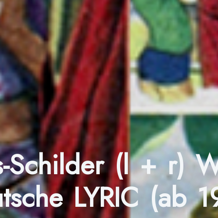
ns-Schilder (l + r)
tsche LYRIC (ab 1