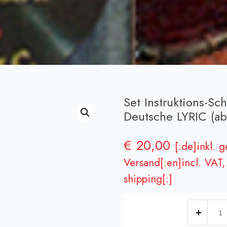
Set Instruktions-Sc
Deutsche LYRIC (ab
€
20,00
[:de]inkl. 
Versand[:en]incl. VAT, 
shipping[:]
Set
Instr