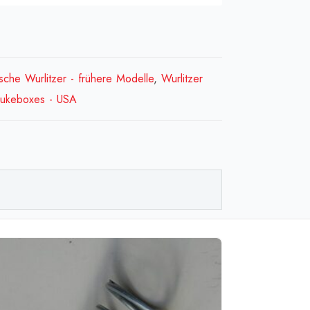
der
che Wurlitzer - frühere Modelle
,
Wurlitzer
 Jukeboxes - USA
-
sche
C
ge