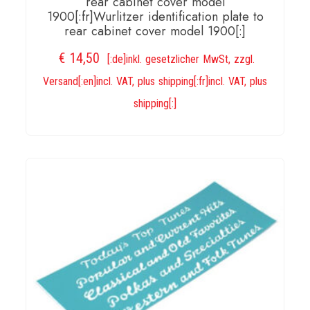
rear cabinet cover model
1900
1900[:fr]Wurlitzer identification plate to
rear cabinet cover model 1900[:]
thru
2104[:]
€
14,50
[:de]inkl. gesetzlicher MwSt, zzgl.
Menge
Versand[:en]incl. VAT, plus shipping[:fr]incl. VAT, plus
shipping[:]
IN DEN WARENKORB