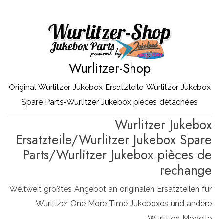
Zum
Inhalt
springen
Wurlitzer-Shop
Original Wurlitzer Jukebox Ersatzteile-Wurlitzer Jukebox
Spare Parts-Wurlitzer Jukebox pièces détachées
Wurlitzer Jukebox
Ersatzteile/Wurlitzer Jukebox Spare
Parts/Wurlitzer Jukebox pièces de
rechange
Weltweit größtes Angebot an originalen Ersatzteilen für
Wurlitzer One More Time Jukeboxes und andere
Wurlitzer Modelle