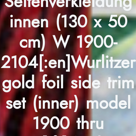
Seitenverkleidung
innen (130 x 50
cm) W 1900-
2104[:en]Wurlitzer
gold foil side trim
set (inner) model
1900 thru