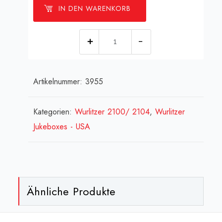
IN DEN WARENKORB
[:de]Goldfolie
für
Seitenverkleidung
Artikelnummer:
3955
innen
(130
x
Kategorien:
Wurlitzer 2100/ 2104
,
Wurlitzer
50
Jukeboxes - USA
cm)
W
1900-
2104[:en]Wurlitzer
Ähnliche Produkte
gold
foil