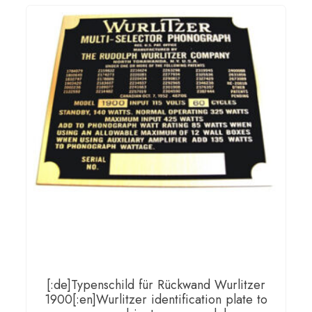
side
trim
set
(inner)
model
1900
thru
2104[:fr]Wurlitzer
gold
foil
side
trim
set
(inner)
[:de]Typenschild für Rückwand Wurlitzer
1900[:en]Wurlitzer identification plate to
model