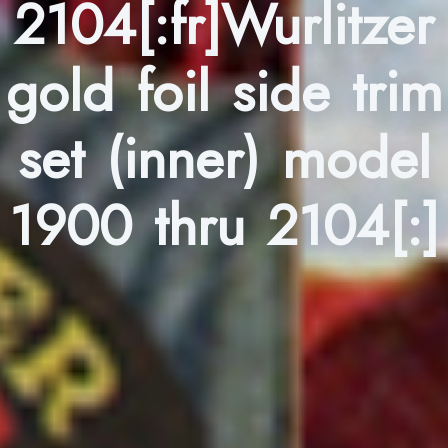
2104[:fr]Wurlitzer
gold foil side trim
set (inner) model
1900 thru 2104[:]