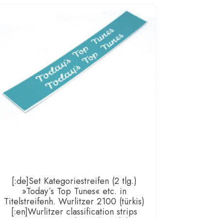
r
l
a
)
urlitzer
anism
r
l
[:de]Set Kategoriestreifen (2 tlg.)
»Today´s Top Tunes« etc. in
Titelstreifenh. Wurlitzer 2100 (türkis)
[:en]Wurlitzer classification strips
a