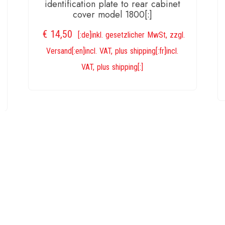
identification plate to rear cabinet
decal
cover model 1800[:]
[:]
€
14,50
[:de]inkl. gesetzlicher MwSt, zzgl.
Men
Versand[:en]incl. VAT, plus shipping[:fr]incl.
VAT, plus shipping[:]
IN DEN WARENKORB
Vertrag widerrufen