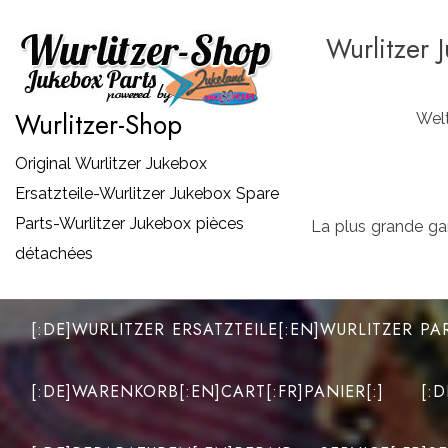
Zum
Wurlitzer 
Inhalt
springen
Wurlitzer-Shop
Welt
Original Wurlitzer Jukebox
Ersatzteile-Wurlitzer Jukebox Spare
Parts-Wurlitzer Jukebox pièces
La plus grande ga
détachées
[:DE]WURLITZER ERSATZTEILE[:EN]WURLITZER PA
[:DE]WARENKORB[:EN]CART[:FR]PANIER[:]
[: