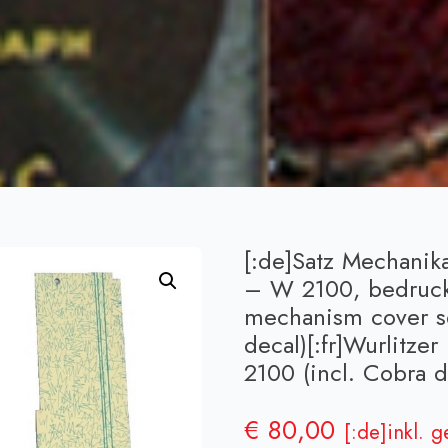
[:de]Satz Mechanik
– W 2100, bedruckt
mechanism cover se
decal)[:fr]Wurlitz
2100 (incl. Cobra de
€
80,00
[:de]inkl. 