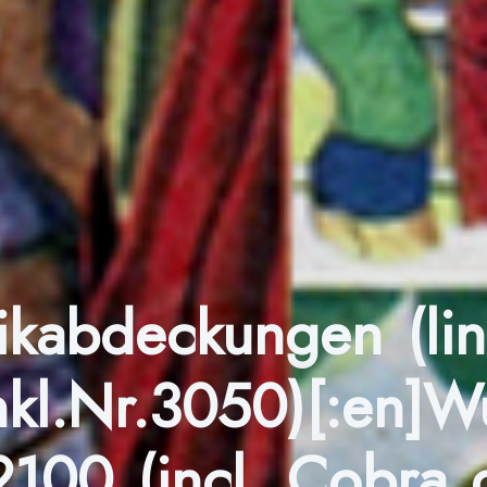
ikabdeckungen (li
nkl.Nr.3050)[:en]W
100 (incl. Cobra de