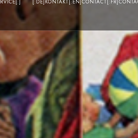
RVICE[:]
[:DE]KONTAKT[:EN]CONTACT[:FR]CONTAC