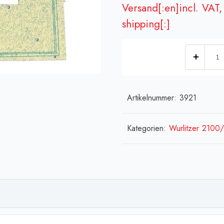
Versand[:en]incl. VAT, 
shipping[:]
[:de]
Mech
(links
+
Artikelnummer:
3921
recht
-
Kategorien:
Wurlitzer 2100
W
2100,
bedr
(inkl
[:en]
mech