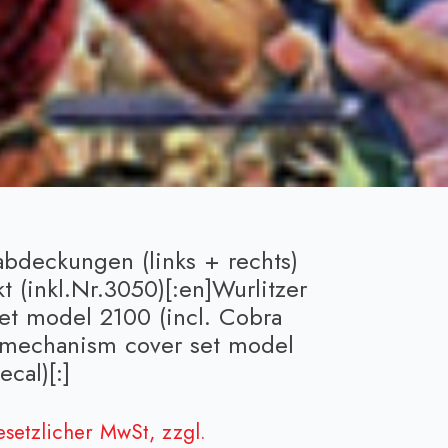
abdeckungen (links + rechts)
 (inkl.Nr.3050)[:en]Wurlitzer
t model 2100 (incl. Cobra
er mechanism cover set model
cal)[:]
gesetzlicher MwSt, zzgl.