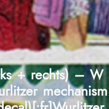
nks + rechts) – W
urlitzer mechanism
cal)[:fr]Wurlitzer