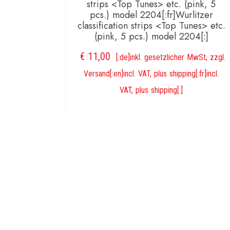
strips <Top Tunes> etc. (pink, 5
pcs.) model 2204[:fr]Wurlitzer
classification strips <Top Tunes> etc.
(pink, 5 pcs.) model 2204[:]
€
11,00
[:de]inkl. gesetzlicher MwSt, zzgl.
Versand[:en]incl. VAT, plus shipping[:fr]incl.
VAT, plus shipping[:]
IN DEN WARENKORB
wurlitzer-shop.de
[:de]Allgemeine Geschäftsbedingungen[:en]Terms