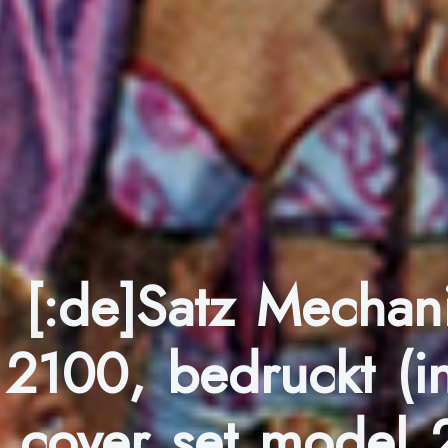
[:de]Satz Mechan
2100, bedruckt (i
cover set model 2