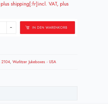
plus shipping[:fr]incl. VAT, plus
Satz
IN DEN WARENKORB
anikabdeckungen
s)
/ 2104
,
Wurlitzer Jukeboxes - USA
uckt
.Nr.3050)
Wurlitzer
anism