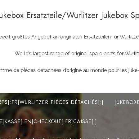
Jukebox Ersatzteile/Wurlitzer Jukebox S
weit größtes Angebot an originalen Ersatzteilen für Wurlit
World’s largest range of original spare parts for Wu
mme de pièces détachées d’origine au monde pour les juke-
RTS[:FR]WURLITZER PIÈCES DÉTACHÉS[:]
JUKEBOX
DE]KASSE[:EN]CHECKOUT[:FR]CAISSE[:]