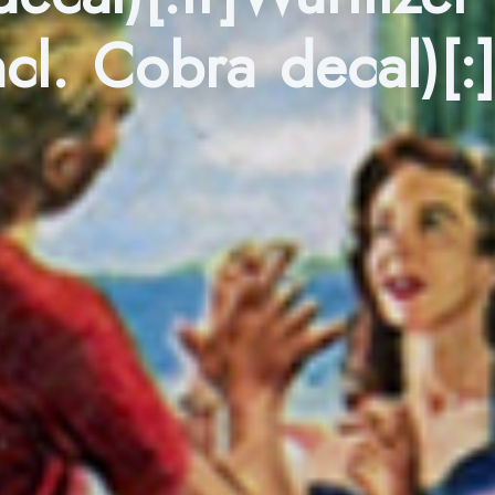
l. Cobra decal)[:]