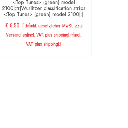
<Top Tunes> (green) model
)
2100[:fr]Wurlitzer classification strips
<Top Tunes> (green) model 2100[:]
ge
€
6,50
[:de]inkl. gesetzlicher MwSt, zzgl.
Versand[:en]incl. VAT, plus shipping[:fr]incl.
VAT, plus shipping[:]
IN DEN WARENKORB