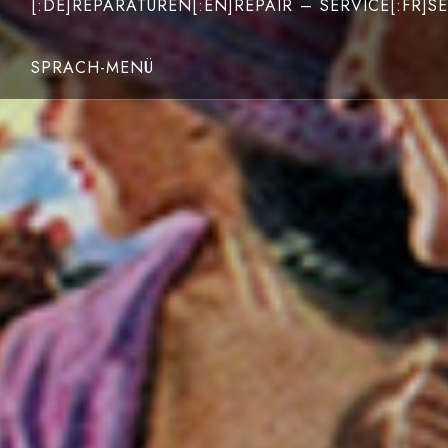
[:DE]REPARATUREN[:EN]REPAIR – SERVICE[:FR]SE
SPRACH-MENÜ