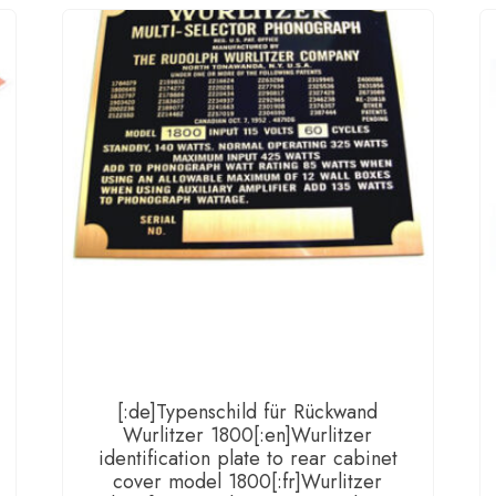
cove
set
mode
2100
(incl.
Cobr
decal
[:fr]W
mech
cove
set
mode
[:de]Typenschild für Rückwand
2100
Wurlitzer 1800[:en]Wurlitzer
(incl.
identification plate to rear cabinet
cover model 1800[:fr]Wurlitzer
Cobr