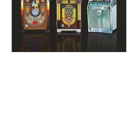
[:de]Wurlitzer – original Werbung
(deutsch) – 4 Seiten[:en]Wurlitzer –
original folder (German) – 4 pages
[:fr]Wurlitzer – original folder (allemand)
– 4 pages[:]
€
8,00
[:de]inkl. gesetzlicher MwSt, zzgl.
Versand[:en]incl. VAT, plus shipping[:fr]incl. VAT, plus
shipping[:]