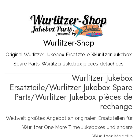
Zum
Inhalt
springen
Wurlitzer-Shop
Original Wurlitzer Jukebox Ersatzteile-Wurlitzer Jukebox
Spare Parts-Wurlitzer Jukebox pièces détachées
Wurlitzer Jukebox
Ersatzteile/Wurlitzer Jukebox Spare
Parts/Wurlitzer Jukebox pièces de
rechange
Weltweit größtes Angebot an originalen Ersatzteilen für
Wurlitzer One More Time Jukeboxes und andere
Wurlitzer Modelle