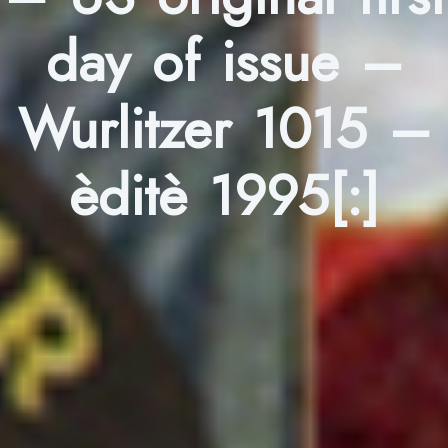
day of issue –
Wurlitzer 1015 –
èditè 1995[:]