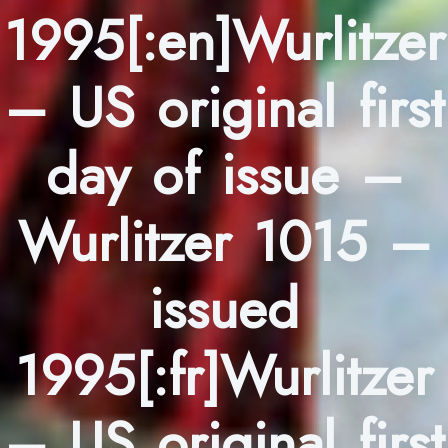
1995[:en]Wurlitzer
– US original first
day of issue –
Wurlitzer 1015 –
issued
1995[:fr]Wurlitzer
– US original first