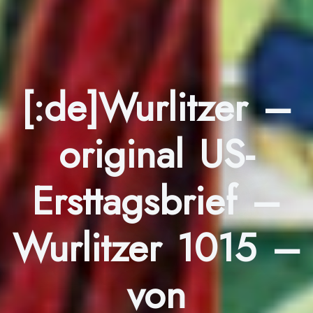
[:de]Wurlitzer –
original US-
Ersttagsbrief –
Wurlitzer 1015 –
von