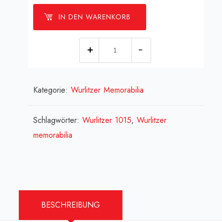
IN DEN WARENKORB
[:de]Wurlitzer
-
original
Kategorie:
Wurlitzer Memorabilia
US-
Ersttagsbrief
-
Schlagwörter:
Wurlitzer 1015
,
Wurlitzer
Wurlitzer
memorabilia
1015
-
von
1995[:en]Wurlitzer
BESCHREIBUNG
-