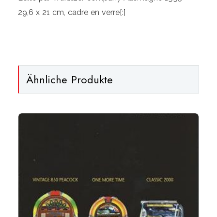
first
29,6 x 21 cm, cadre en verre[:]
day
of
issue
-
Wurlitzer
Ähnliche Produkte
1015
-
èditè
1995[:]
Menge