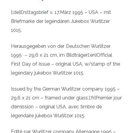
US
original
[:de]Ersttagsbrief v. 17.März 1995 – USA – mit
first
Briefmarke der legendären Jukebox Wurlitzer
day
1015.
of
issue
Herausgegeben von der Deutschen Wurlitzer
-
1995 – 29,6 x 21 cm, im Bildträger[:en]Official
Wurlitzer
First Day of Issue – original USA, w/stamp of the
1015
legendary jukebox Wurlitzer 1015
-
Issued by the German Wurlitzer company 1995 –
issued
29,6 x 21 cm – framed under glass,[:fr]Premier jour
1995[:fr]Wurlitzer
d’émission – original USA, avec timbre de
-
légendaire jukebox Wurlitzer 1015
US
original
Edité par Wurlitzer company Allemagne 1995 –