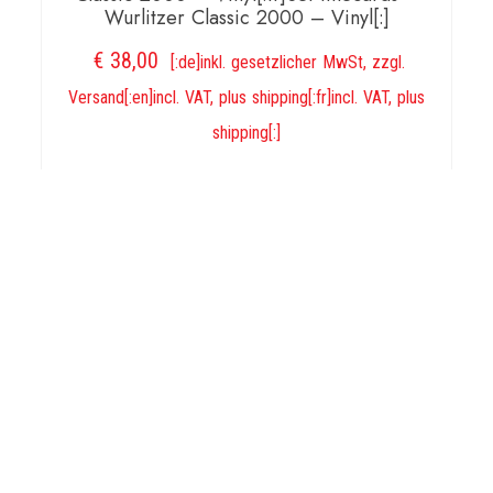
Wurlitzer Classic 2000 – Vinyl[:]
€
38,00
[:de]inkl. gesetzlicher MwSt, zzgl.
Versand[:en]incl. VAT, plus shipping[:fr]incl. VAT, plus
shipping[:]
IN DEN WARENKORB