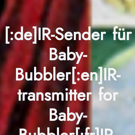
[:de]IR-Sender für
Baby-
Bubbler[:en]IR-
transmitter for
Baby-