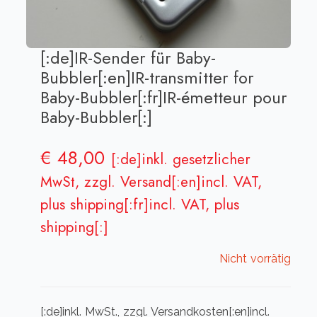
[:de]IR-Sender für Baby-
Bubbler[:en]IR-transmitter for
Baby-Bubbler[:fr]IR-émetteur pour
Baby-Bubbler[:]
€
48,00
[:de]inkl. gesetzlicher
MwSt, zzgl. Versand[:en]incl. VAT,
plus shipping[:fr]incl. VAT, plus
shipping[:]
Nicht vorrätig
[:de]inkl. MwSt., zzgl. Versandkosten[:en]incl.