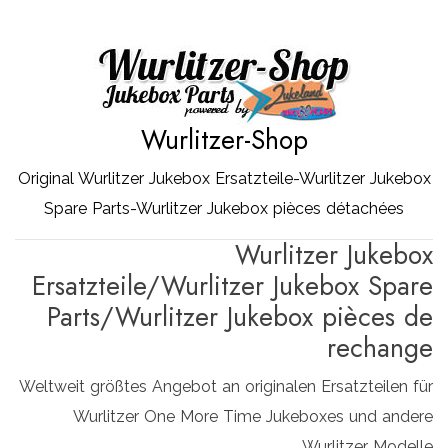
Zum
Inhalt
springen
Wurlitzer-Shop
Original Wurlitzer Jukebox Ersatzteile-Wurlitzer Jukebox
Spare Parts-Wurlitzer Jukebox pièces détachées
Wurlitzer Jukebox
Ersatzteile/Wurlitzer Jukebox Spare
Parts/Wurlitzer Jukebox pièces de
rechange
Weltweit größtes Angebot an originalen Ersatzteilen für
Wurlitzer One More Time Jukeboxes und andere
Wurlitzer Modelle