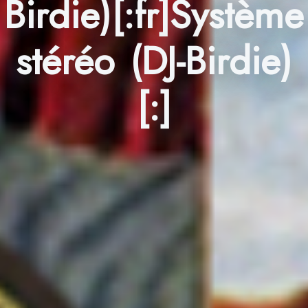
Birdie)[:fr]Système
stéréo (DJ-Birdie)
[:]