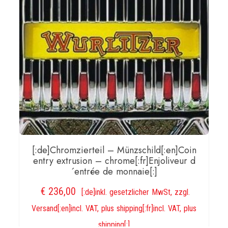
[:de]Chromzierteil – Münzschild[:en]Coin
entry extrusion – chrome[:fr]Enjoliveur d
´entrée de monnaie[:]
€
236,00
[:de]inkl. gesetzlicher MwSt, zzgl.
Versand[:en]incl. VAT, plus shipping[:fr]incl. VAT, plus
shipping[:]