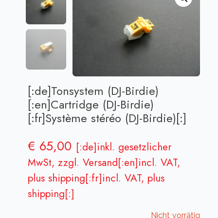
[:de]Tonsystem (DJ-Birdie)
[:en]Cartridge (DJ-Birdie)
[:fr]Système stéréo (DJ-Birdie)[:]
€
65,00
[:de]inkl. gesetzlicher
MwSt, zzgl. Versand[:en]incl. VAT,
plus shipping[:fr]incl. VAT, plus
shipping[:]
Nicht vorrätig