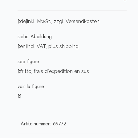
[:de]inkl. MwSt., zzgl. Versandkosten
siehe Abbildung
[:en]incl. VAT, plus shipping
see figure
[:fr]ttc, frais d´expedition en sus
voir la figure
[:]
Artikelnummer:
69772