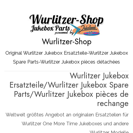
Zum
Inhalt
springen
Wurlitzer-Shop
Original Wurlitzer Jukebox Ersatzteile-Wurlitzer Jukebox
Spare Parts-Wurlitzer Jukebox pièces détachées
Wurlitzer Jukebox
Ersatzteile/Wurlitzer Jukebox Spare
Parts/Wurlitzer Jukebox pièces de
rechange
Weltweit größtes Angebot an originalen Ersatzteilen für
Wurlitzer One More Time Jukeboxes und andere
Wurlitzer Modelle