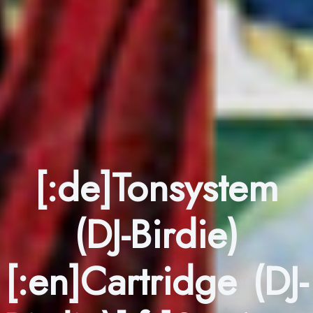
[:de]Tonsystem
(DJ-Birdie)
[:en]Cartridge (DJ-