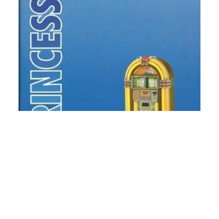
[:de]Wurlitzer One More Time – Princess
(I-84 Verst.) – Manual (deutsch)
[:en]Wurlitzer One More Time – Princess
(I-84 amp) – Manual (German)