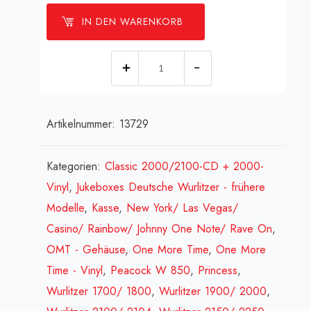
IN DEN WARENKORB
[:de]Kassenschloß
(2
Schlüssel)
Artikelnummer:
13729
[:en]Lock
f.
cashbox
Kategorien:
Classic 2000/2100-CD + 2000-
w/2
Vinyl
,
Jukeboxes Deutsche Wurlitzer - frühere
keys
Modelle
,
Kasse
,
New York/ Las Vegas/
[:fr]Serrure
Casino/ Rainbow/ Johnny One Note/ Rave On
,
(á
OMT - Gehäuse
,
One More Time
,
One More
coussinet)
Time - Vinyl
,
Peacock W 850
,
Princess
,
-
Wurlitzer 1700/ 1800
,
Wurlitzer 1900/ 2000
,
2