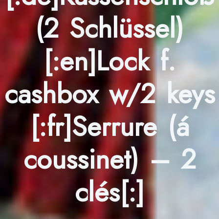
(2 Schlüssel)
[:en]Lock f.
cashbox w/2 keys
[:fr]Serrure (á
coussinet) – 2
clés[:]