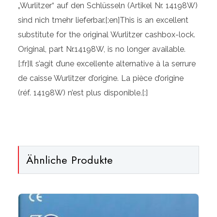
„Wurlitzer“ auf den Schlüsseln (Artikel Nr. 14198W)
sind nich tmehr lieferbar.[:en]This is an excellent
substitute for the original Wurlitzer cashbox-lock.
Original, part Nr.14198W, is no longer available.
[:fr]Il s’agit d’une excellente alternative à la serrure
de caisse Wurlitzer d’origine. La pièce d’origine
(réf. 14198W) n’est plus disponible.[:]
Ähnliche Produkte