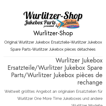
Zum
Inhalt
springen
Wurlitzer-Shop
Original Wurlitzer Jukebox Ersatzteile-Wurlitzer Jukebox
Spare Parts-Wurlitzer Jukebox pièces détachées
Wurlitzer Jukebox
Ersatzteile/Wurlitzer Jukebox Spare
Parts/Wurlitzer Jukebox pièces de
rechange
Weltweit größtes Angebot an originalen Ersatzteilen für
Wurlitzer One More Time Jukeboxes und andere
Wurlitzer Modelle