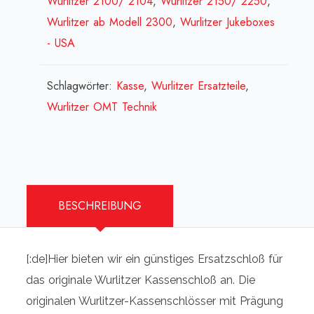
Wurlitzer 2100/ 2104
,
Wurlitzer 2150/ 2250
,
clés[:]
Wurlitzer ab Modell 2300
,
Wurlitzer Jukeboxes
Menge
- USA
Schlagwörter:
Kasse
,
Wurlitzer Ersatzteile
,
Wurlitzer OMT Technik
BESCHREIBUNG
[:de]Hier bieten wir ein günstiges Ersatzschloß für
das originale Wurlitzer Kassenschloß an. Die
originalen Wurlitzer-Kassenschlösser mit Prägung