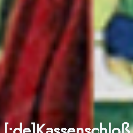
[:de]Kassenschloß