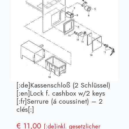
[:de]Kassenschloß (2 Schlüssel)
[:en]Lock f. cashbox w/2 keys
[:fr]Serrure (á coussinet) – 2
clés[:]
€
11,00
[:de]inkl. gesetzlicher