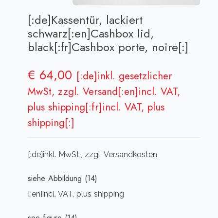
[:de]Kassentür, lackiert
schwarz[:en]Cashbox lid,
black[:fr]Cashbox porte, noire[:]
€
64,00
[:de]inkl. gesetzlicher
MwSt, zzgl. Versand[:en]incl. VAT,
plus shipping[:fr]incl. VAT, plus
shipping[:]
[:de]inkl. MwSt., zzgl. Versandkosten
siehe Abbildung (14)
[:en]incl. VAT, plus shipping
see figure (14)