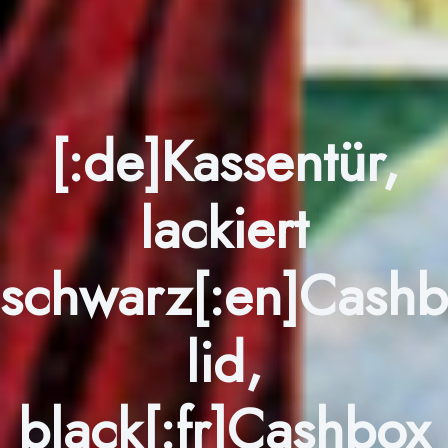
[:de]Kassentür,
lackiert
schwarz[:en]Cash
lid,
black[:fr]Cashbox