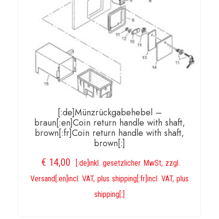
[:de]Münzrückgabehebel –
braun[:en]Coin return handle with shaft,
brown[:fr]Coin return handle with shaft,
brown[:]
€
14,00
[:de]inkl. gesetzlicher MwSt, zzgl.
Versand[:en]incl. VAT, plus shipping[:fr]incl. VAT, plus
shipping[:]