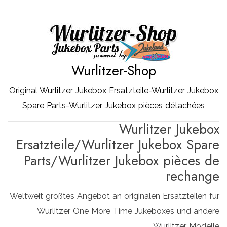
Zum
Inhalt
springen
Wurlitzer-Shop
Original Wurlitzer Jukebox Ersatzteile-Wurlitzer Jukebox
Spare Parts-Wurlitzer Jukebox pièces détachées
Wurlitzer Jukebox
Ersatzteile/Wurlitzer Jukebox Spare
Parts/Wurlitzer Jukebox pièces de
rechange
Weltweit größtes Angebot an originalen Ersatzteilen für
Wurlitzer One More Time Jukeboxes und andere
Wurlitzer Modelle