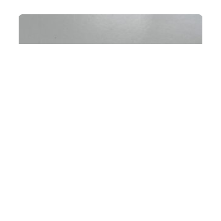
IN DEN WARENKORB
[:de]Schlüssel-Gehäuse WUA-1 [:en]Spare