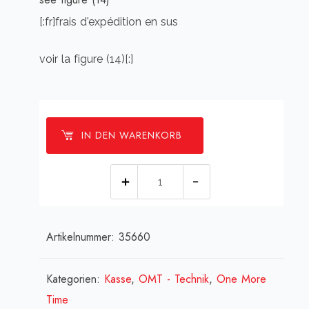
[:fr]frais d'expédition en sus
voir la figure (14)[:]
IN DEN WARENKORB
[:de]Kassentür,
lackiert
schwarz[:en]Cashbox
Artikelnummer:
35660
lid,
black[:fr]Cashbox
porte,
Kategorien:
Kasse
,
OMT - Technik
,
One More
noire[:]
Time