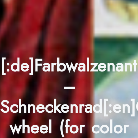
[:de]Farbwalzenant
–
Schneckenrad[:en
wheel (for color