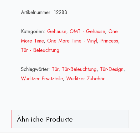
Schneckenrad[:en]Gear
Artikelnummer:
12283
wheel
(for
color
Kategorien:
Gehäuse
,
OMT - Gehäuse
,
One
drum)
More Time
,
One More Time - Vinyl
,
Princess
,
[:fr]roue
Tür - Beleuchtung
-
rouleau
Schlagwörter:
Tür
,
Tür-Beleuchtung
,
Tür-Design
,
encreur[:]
Wurlitzer Ersatzteile
,
Wurlitzer Zubehör
Menge
Ähnliche Produkte