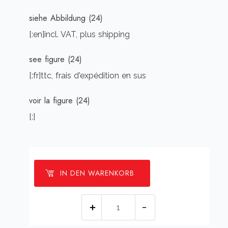
siehe Abbildung (24)
[:en]incl. VAT, plus shipping
see figure (24)
[:fr]ttc, frais d'expédition en sus
voir la figure (24)
[:]
IN DEN WARENKORB
[:de]Farbwalzenantrieb
-