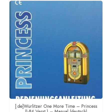
[:de]Wurlitzer One More Time – Princess
(I-84 Verst.) – Manual (deutsch)