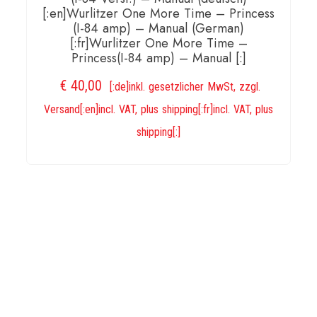
[:en]Wurlitzer One More Time – Princess
(I-84 amp) – Manual (German)
[:fr]Wurlitzer One More Time –
Princess(I-84 amp) – Manual [:]
€
40,00
[:de]inkl. gesetzlicher MwSt, zzgl.
Versand[:en]incl. VAT, plus shipping[:fr]incl. VAT, plus
shipping[:]
IN DEN WARENKORB