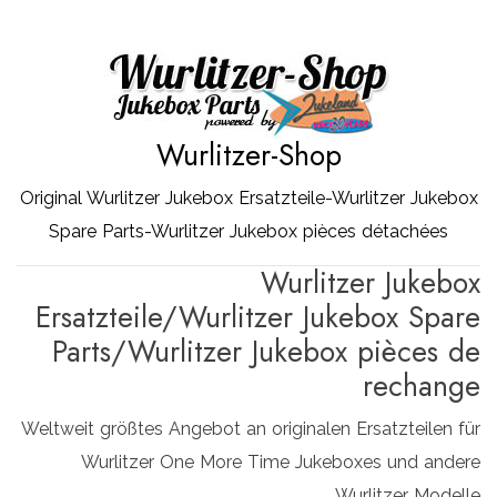
Zum
Inhalt
springen
Wurlitzer-Shop
Original Wurlitzer Jukebox Ersatzteile-Wurlitzer Jukebox
Spare Parts-Wurlitzer Jukebox pièces détachées
Wurlitzer Jukebox
Ersatzteile/Wurlitzer Jukebox Spare
Parts/Wurlitzer Jukebox pièces de
rechange
Weltweit größtes Angebot an originalen Ersatzteilen für
Wurlitzer One More Time Jukeboxes und andere
Wurlitzer Modelle