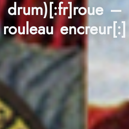
drum)[:fr]roue –
rouleau encreur[:]