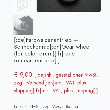
[:de]Farbwalzenantrieb –
Schneckenrad[:en]Gear wheel
(for color drum)[:fr]roue –
rouleau encreur[:]
€
9,00
[:de]inkl. gesetzlicher MwSt,
zzgl. Versand[:en]incl. VAT, plus
shipping[:fr]incl. VAT, plus shipping[:]
[:de]inkl. MwSt., zzgl. Versandkosten