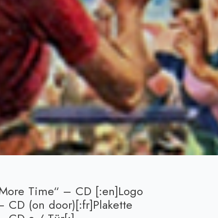
 More Time“ – CD [:en]Logo
CD (on door)[:fr]Plakette