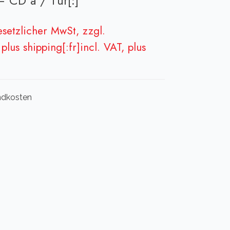
 CD a / Tür[:]
gesetzlicher MwSt, zzgl.
plus shipping[:fr]incl. VAT, plus
andkosten