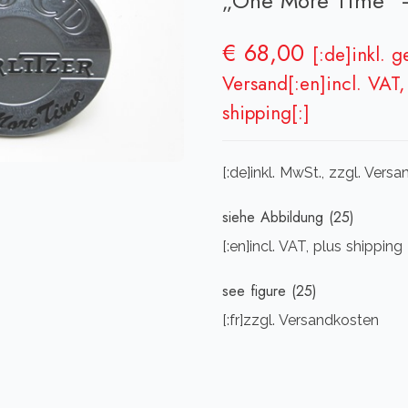
„One More Time“ –
€
68,00
[:de]inkl. 
Versand[:en]incl. VAT, 
shipping[:]
[:de]inkl. MwSt., zzgl. Vers
siehe Abbildung (25)
[:en]incl. VAT, plus shipping
see figure (25)
[:fr]zzgl. Versandkosten