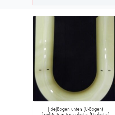
[:de]Bogen unten (U-Bogen)
[:en]Bottom trim plastic (U-plastic)