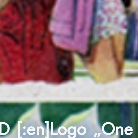
CD [:en]Logo „One