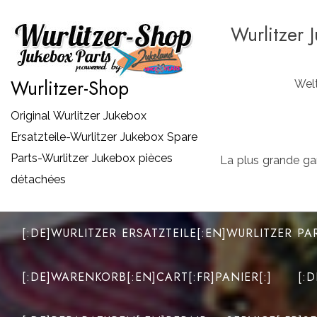
Zum
Wurlitzer 
Inhalt
springen
Wurlitzer-Shop
Welt
Original Wurlitzer Jukebox
Ersatzteile-Wurlitzer Jukebox Spare
Parts-Wurlitzer Jukebox pièces
La plus grande ga
détachées
[:DE]WURLITZER ERSATZTEILE[:EN]WURLITZER PA
[:DE]WARENKORB[:EN]CART[:FR]PANIER[:]
[: