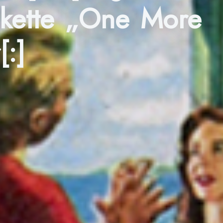
akette „One More
:]