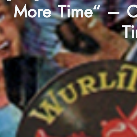
More Time“ – CD
T