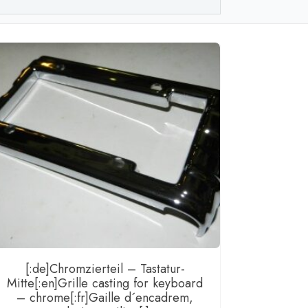
)
lakette
"
ge
[:de]Chromzierteil – Tastatur-
Mitte[:en]Grille casting for keyboard
– chrome[:fr]Gaille d´encadrem,