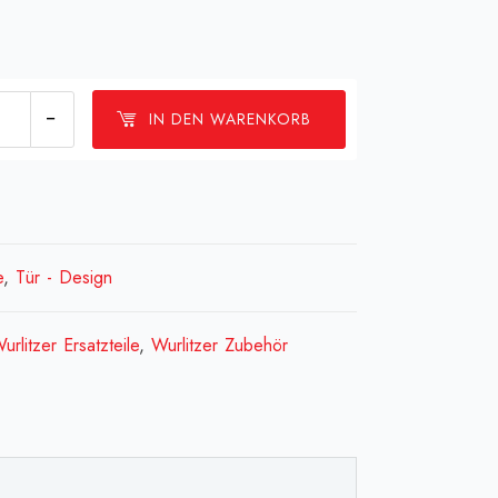
Plakette
IN DEN WARENKORB
"
e
,
Tür - Design
Logo
urlitzer Ersatzteile
,
Wurlitzer Zubehör
"