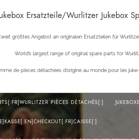
Jukebox Ersatzteile/Wurlitzer Jukebox S
weit größtes Angebot an originalen Ersatzteilen für Wurlit
World’s largest range of original spare parts for Wu
mme de pièces détachées d’origine au monde pour les juke-
RTS[:FR]WURLITZER PIÈCES DÉTACHÉS[:]
JUKEBOX
DE]KASSE[:EN]CHECKOUT[:FR]CAISSE[:]