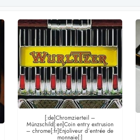
(on
door
[:fr]P
"One
More
Time
-
CD
a
/
Tür[:]
Men
[:de]Chromzierteil –
Münzschild[:en]Coin entry extrusion
– chrome[:fr]Enjoliveur d´entrée de
monnaie[:]