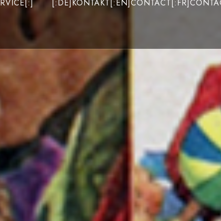
RVICE[:]
[:DE]KONTAKT[:EN]CONTACT[:FR]CONTAC