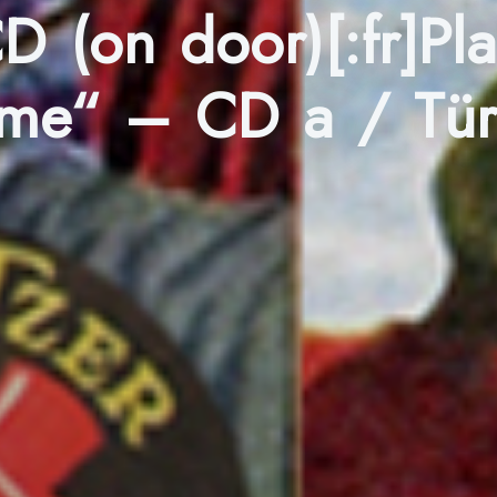
 (on door)[:fr]Pl
ime“ – CD a / Tür[