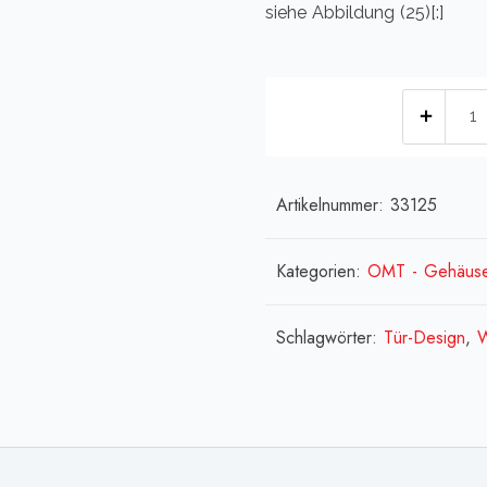
siehe Abbildung (25)[:]
[:de]
"One
More
Time
Artikelnummer:
33125
-
CD
Kategorien:
OMT - Gehäus
[:en]
"One
Schlagwörter:
Tür-Design
,
W
More
Time
-
CD