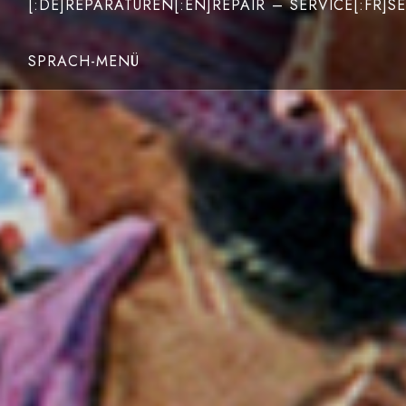
[:DE]REPARATUREN[:EN]REPAIR – SERVICE[:FR]SE
SPRACH-MENÜ