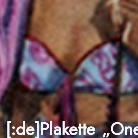
[:de]Plakette „O