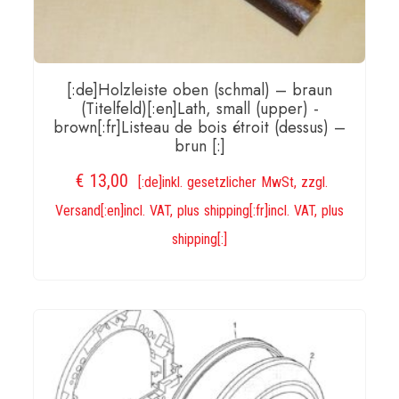
[:de]Holzleiste oben (schmal) – braun
(Titelfeld)[:en]Lath, small (upper) -
brown[:fr]Listeau de bois étroit (dessus) –
brun [:]
€
13,00
[:de]inkl. gesetzlicher MwSt, zzgl.
Versand[:en]incl. VAT, plus shipping[:fr]incl. VAT, plus
shipping[:]
IN DEN WARENKORB