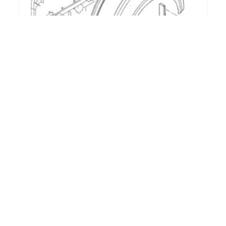
[:de]Zierteil – Fuss unten links,
braun[:en]Bottom trim, left –
brown[:fr]Enjoliveur en bas gauche,
brun[:]
€
128,00
[:de]inkl. gesetzlicher MwSt, zzgl.
Versand[:en]incl. VAT, plus shipping[:fr]incl. VAT, plus