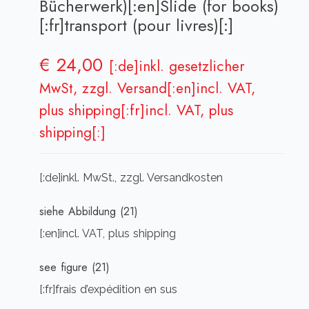
Bücherwerk)[:en]Slide (for books)
[:fr]transport (pour livres)[:]
€
24,00
[:de]inkl. gesetzlicher
MwSt, zzgl. Versand[:en]incl. VAT,
plus shipping[:fr]incl. VAT, plus
shipping[:]
[:de]inkl. MwSt., zzgl. Versandkosten
siehe Abbildung (21)
[:en]incl. VAT, plus shipping
see figure (21)
[:fr]frais d’expédition en sus