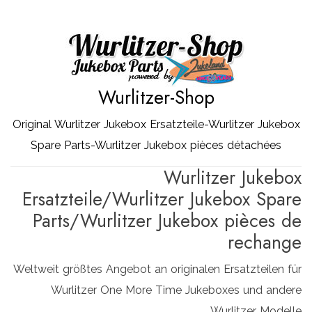
Zum
Inhalt
springen
Wurlitzer-Shop
Original Wurlitzer Jukebox Ersatzteile-Wurlitzer Jukebox
Spare Parts-Wurlitzer Jukebox pièces détachées
Wurlitzer Jukebox
Ersatzteile/Wurlitzer Jukebox Spare
Parts/Wurlitzer Jukebox pièces de
rechange
Weltweit größtes Angebot an originalen Ersatzteilen für
Wurlitzer One More Time Jukeboxes und andere
Wurlitzer Modelle