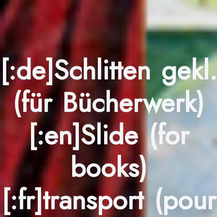
[:de]Schlitten gekl.
(für Bücherwerk)
[:en]Slide (for
books)
[:fr]transport (pour