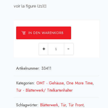
voir la figure (21)[:]
IN DEN WARENKORB
[:de]Schlitten
gekl.
(für
Artikelnummer:
33411
Bücherwerk)
[:en]Slide
(for
Kategorien:
OMT - Gehäuse
,
One More Time
,
books)
Tür - Blätterwerk/ Titelkartenhalter
[:fr]transport
(pour
Schlagwörter:
Blätterwerk
,
Tür
,
Tür Front
,