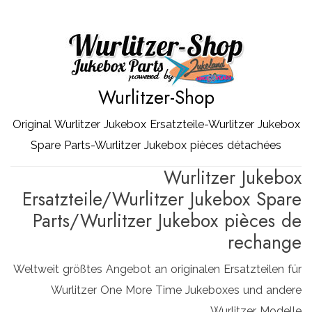
Zum
Inhalt
springen
Wurlitzer-Shop
Original Wurlitzer Jukebox Ersatzteile-Wurlitzer Jukebox
Spare Parts-Wurlitzer Jukebox pièces détachées
Wurlitzer Jukebox
Ersatzteile/Wurlitzer Jukebox Spare
Parts/Wurlitzer Jukebox pièces de
rechange
Weltweit größtes Angebot an originalen Ersatzteilen für
Wurlitzer One More Time Jukeboxes und andere
Wurlitzer Modelle