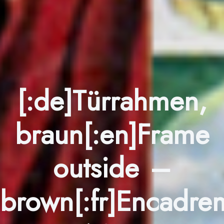
[:de]Türrahmen,
braun[:en]Frame
outside –
brown[:fr]Encadre