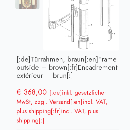
[:de]Türrahmen, braun[:en]Frame
outside – brown[:fr]Encadrement
extérieur – brun[:]
€
368,00
[:de]inkl. gesetzlicher
MwSt, zzgl. Versand[:en]incl. VAT,
plus shipping[:fr]incl. VAT, plus
shipping[:]