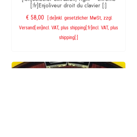
[:fr]Enjoliveur droit du clavier [:]
€
58,00
[:de]inkl. gesetzlicher MwSt, zzgl.
Versand[:en]incl. VAT, plus shipping[:fr]incl. VAT, plus
shipping[:]
IN DEN WARENKORB