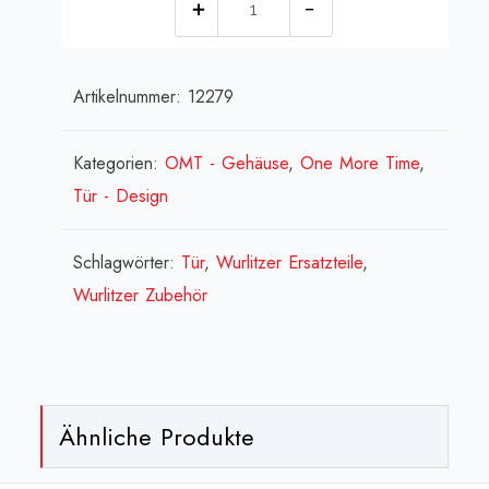
braun[:en]Frame
outside
Artikelnummer:
12279
-
brown[:fr]Encadrement
extérieur
Kategorien:
OMT - Gehäuse
,
One More Time
,
-
Tür - Design
brun[:]
Menge
Schlagwörter:
Tür
,
Wurlitzer Ersatzteile
,
Wurlitzer Zubehör
Ähnliche Produkte