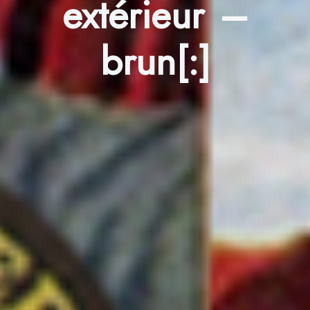
extérieur –
brun[:]