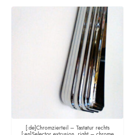
[:de]Chromzierteil – Tastatur rechts
[:en]Selector extrusion, right – chrome