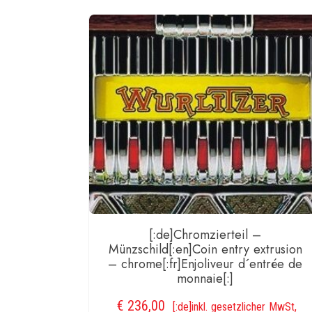
[:de]Chromzierteil –
Münzschild[:en]Coin entry extrusion
– chrome[:fr]Enjoliveur d´entrée de
monnaie[:]
€
236,00
[:de]inkl. gesetzlicher MwSt,