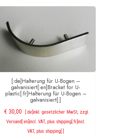
ge
[:de]Halterung für U-Bogen –
galvanisiert[:en]Bracket for U-
plastic[:fr]Halterung für U-Bogen –
galvanisiert[:]
€
30,00
[:de]inkl. gesetzlicher MwSt, zzgl.
Versand[:en]incl. VAT, plus shipping[:fr]incl.
VAT, plus shipping[:]