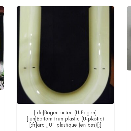
Men
[:de]Bogen unten (U-Bogen)
[:en]Bottom trim plastic (U-plastic)
[:fr]arc „U“ plastique (en bas)[:]