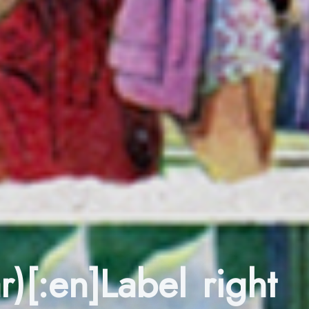
r)[:en]Label right