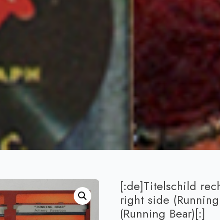
[:de]Titelschild re
right side (Running 
(Running Bear)[:]