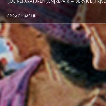
[:DE]REPARATUREN[:EN]REPAIR – SERVICE[:FR]SE
SPRACH-MENÜ