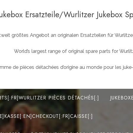
Jukebox Ersatzteile/Wurlitzer Jukebox S
weit größtes Angebot an originalen Ersatzteilen für Wurlit
World’s largest range of original spare parts for Wu
mme de pièces détachées d’origine au monde pour les juke-
RTS[:FR]WURLITZER PIÈCES DÉTACHÉS[:]
JUKEBOX
DE]KASSE[:EN]CHECKOUT[:FR]CAISSE[:]