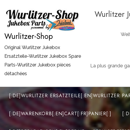
Zum
Wurlitzer 
Inhalt
springen
Wurlitzer-Shop
Welt
Original Wurlitzer Jukebox
Ersatzteile-Wurlitzer Jukebox Spare
Parts-Wurlitzer Jukebox pièces
La plus grande ga
détachées
[:DE]WURLITZER ERSATZTEILE[:EN]WURLITZER PA
[:DE]WARENKORB[:EN]CART[:FR]PANIER[:]
[: