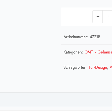
[:de]
recht
(Run
Bear)
Artikelnummer:
47218
[:en]
right
Kategorien:
OMT - Gehäus
side
(Run
Schlagwörter:
Tür-Design
,
W
Bear)
[:fr]E
droit
(Run
Bear)
[:]