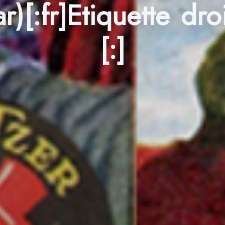
)[:fr]Etiquette dr
[:]