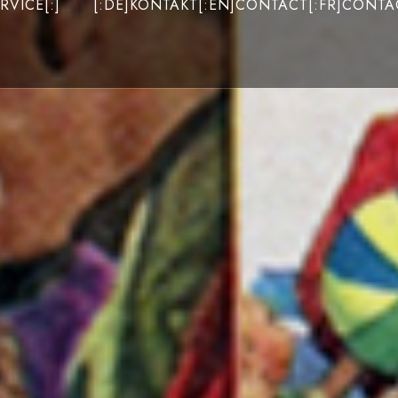
RVICE[:]
[:DE]KONTAKT[:EN]CONTACT[:FR]CONTAC