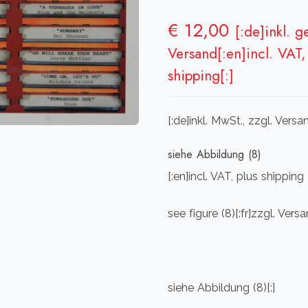
€
12,00
[:de]inkl. 
Versand[:en]incl. VAT, 
shipping[:]
[:de]inkl. MwSt., zzgl. Vers
siehe Abbildung (8)
[:en]incl. VAT, plus shipping
see figure (8)[:fr]zzgl. Ver
siehe Abbildung (8)[:]