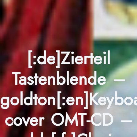
[:de]Zierteil
Tastenblende –
goldton[:en]Keybo
cover OMT-CD –