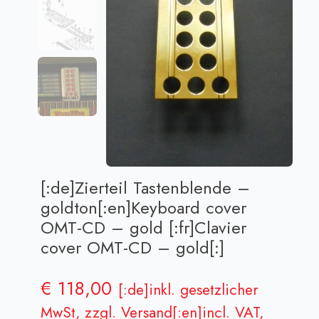
[:de]Zierteil Tastenblende –
goldton[:en]Keyboard cover
OMT-CD – gold [:fr]Clavier
cover OMT-CD – gold[:]
€
118,00
[:de]inkl. gesetzlicher
MwSt, zzgl. Versand[:en]incl. VAT,