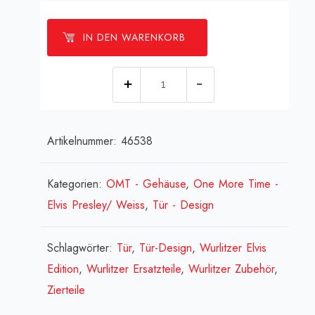
IN DEN WARENKORB
[:de]Zierteil
Tastenblende
-
Artikelnummer:
46538
goldton[:en]Keyboard
cover
OMT-
Kategorien:
OMT - Gehäuse
,
One More Time -
CD
Elvis Presley/ Weiss
,
Tür - Design
-
gold
Schlagwörter:
Tür
,
Tür-Design
,
Wurlitzer Elvis
[:fr]Clavier
Edition
,
Wurlitzer Ersatzteile
,
Wurlitzer Zubehör
,
cover
Zierteile
OMT-