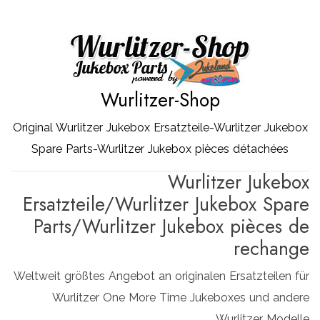
Zum
Inhalt
springen
Wurlitzer-Shop
Original Wurlitzer Jukebox Ersatzteile-Wurlitzer Jukebox
Spare Parts-Wurlitzer Jukebox pièces détachées
Wurlitzer Jukebox
Ersatzteile/Wurlitzer Jukebox Spare
Parts/Wurlitzer Jukebox pièces de
rechange
Weltweit größtes Angebot an originalen Ersatzteilen für
Wurlitzer One More Time Jukeboxes und andere
Wurlitzer Modelle