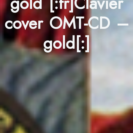
gold [:fr]Clavier
cover OMT-CD –
gold[:]