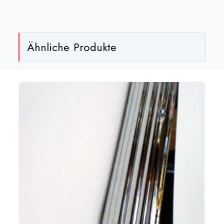
CD
-
gold[:]
Ähnliche Produkte
Menge