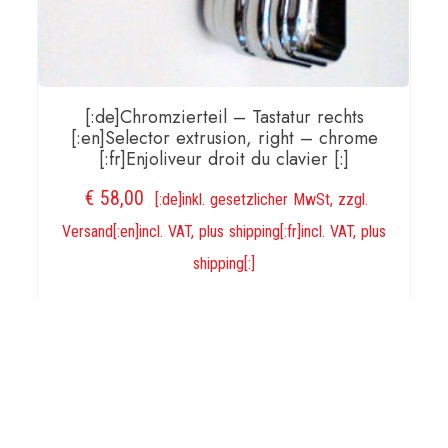
[:de]Chromzierteil – Tastatur rechts
[:en]Selector extrusion, right – chrome
[:fr]Enjoliveur droit du clavier [:]
€
58,00
[:de]inkl. gesetzlicher MwSt, zzgl.
Versand[:en]incl. VAT, plus shipping[:fr]incl. VAT, plus
shipping[:]
IN DEN WARENKORB