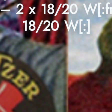
 – 2 x 18/20 W[:fr
18/20 W[:]