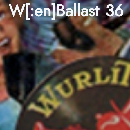
W[:en]Ballast 36