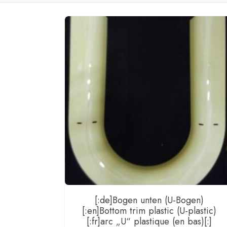
[:de]Bogen unten (U-Bogen)
[:en]Bottom trim plastic (U-plastic)
[:fr]arc „U“ plastique (en bas)[:]