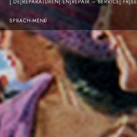
[:DE]REPARATUREN[:EN]REPAIR – SERVICE[:FR]SE
SPRACH-MENÜ