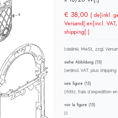
€
38,00
[:de]inkl. 
Versand[:en]incl. VAT, 
shipping[:]
[:de]inkl. MwSt., zzgl. Vers
siehe Abbildung (15)
[:en]incl. VAT, plus shipping
see figure (15)
[:fr]ttc, frais d´expedition e
voir la figure (15)
[:]