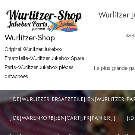
Zum
Wurlitzer 
Inhalt
springen
Wurlitzer-Shop
Welt
Original Wurlitzer Jukebox
Ersatzteile-Wurlitzer Jukebox Spare
Parts-Wurlitzer Jukebox pièces
La plus grande ga
détachées
[:DE]WURLITZER ERSATZTEILE[:EN]WURLITZER PA
[:DE]WARENKORB[:EN]CART[:FR]PANIER[:]
[: