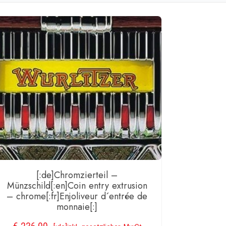
]Ballast
0
ge
[:de]Chromzierteil –
Münzschild[:en]Coin entry extrusion
– chrome[:fr]Enjoliveur d´entrée de
monnaie[:]