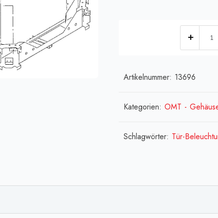
[:de]
(Dros
36
-
Artikelnummer:
13696
2
x
Kategorien:
OMT - Gehäus
18/2
W[:en
Schlagwörter:
Tür-Beleucht
36
-
2
x
18/2