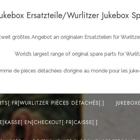
Jukebox Ersatzteile/Wurlitzer Jukebox S
weit größtes Angebot an originalen Ersatzteilen für Wurlit
World’s largest range of original spare parts for Wu
mme de pièces détachées d’origine au monde pour les juke-
RTS[:FR]WURLITZER PIÈCES DÉTACHÉS[:]
JUKEBOX
DE]KASSE[:EN]CHECKOUT[:FR]CAISSE[:]