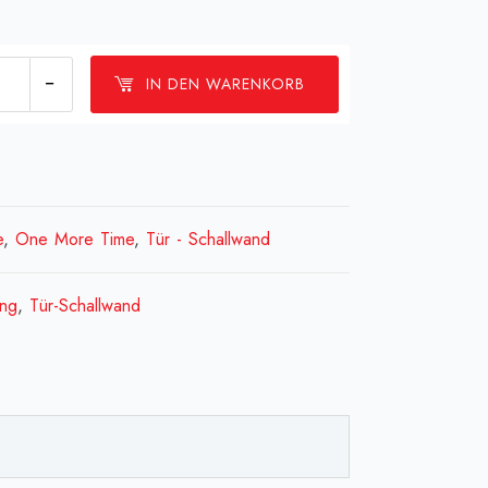
Vorschaltgerät
IN DEN WARENKORB
sel)
e
,
One More Time
,
Tür - Schallwand
0
]Ballast
ung
,
Tür-Schallwand
0