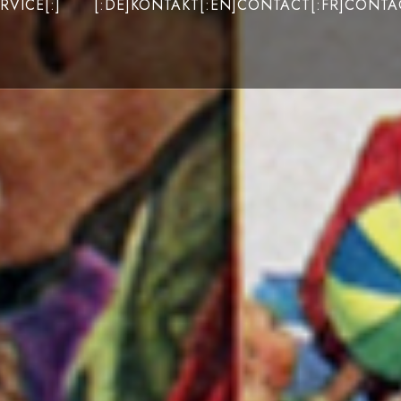
RVICE[:]
[:DE]KONTAKT[:EN]CONTACT[:FR]CONTAC