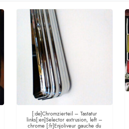
W[:fr
36
-
2
x
18/2
W[:]
Men
[:de]Chromzierteil – Tastatur
links[:en]Selector extrusion, left –
chrome [:fr]Enjoliveur gauche du