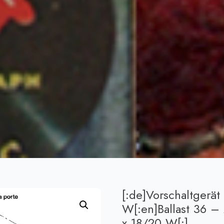
[:de]Vorschaltgerät
W[:en]Ballast 36 – 
x 18/20 W[:]