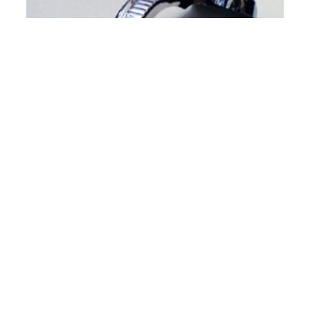
[:de]Chromzierteil – oben rechts /
„Horn“[:en]Top trim, right –
chrome[:fr]Enjoliveur du haut droit[:]
€
72,00
[:de]inkl. gesetzlicher MwSt, zzgl.
Versand[:en]incl. VAT, plus shipping[:fr]incl. VAT, plus