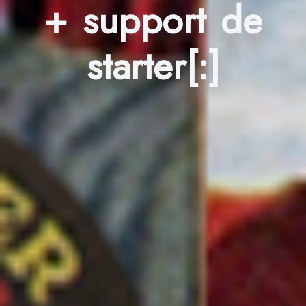
+ support de
starter[:]