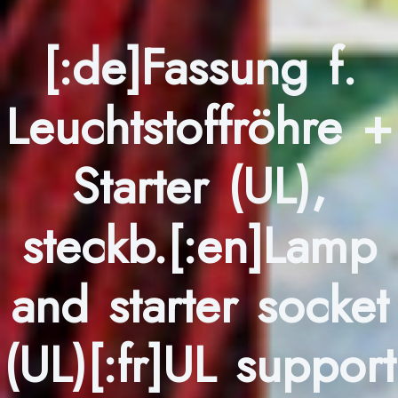
[:de]Fassung f.
Leuchtstoffröhre +
Starter (UL),
steckb.[:en]Lamp
and starter socket
(UL)[:fr]UL support