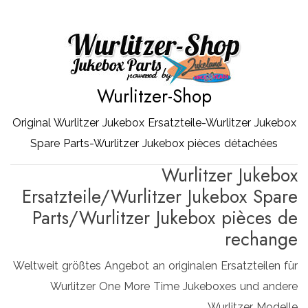
Zum
Inhalt
springen
Wurlitzer-Shop
Original Wurlitzer Jukebox Ersatzteile-Wurlitzer Jukebox
Spare Parts-Wurlitzer Jukebox pièces détachées
Wurlitzer Jukebox
Ersatzteile/Wurlitzer Jukebox Spare
Parts/Wurlitzer Jukebox pièces de
rechange
Weltweit größtes Angebot an originalen Ersatzteilen für
Wurlitzer One More Time Jukeboxes und andere
Wurlitzer Modelle