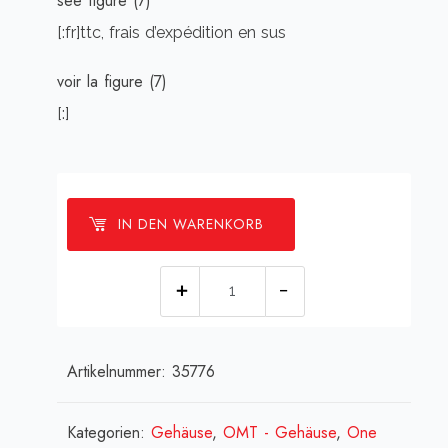
see figure (7)
[:fr]ttc, frais d’expédition en sus
voir la figure (7)
[:]
IN DEN WARENKORB
[:de]Fassung
f.
Leuchtstoffröhre
Artikelnummer:
35776
+
Starter
(UL),
Kategorien:
Gehäuse
,
OMT - Gehäuse
,
One