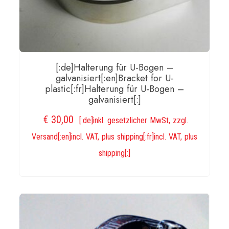
[:de]Halterung für U-Bogen –
galvanisiert[:en]Bracket for U-
plastic[:fr]Halterung für U-Bogen –
galvanisiert[:]
€
30,00
[:de]inkl. gesetzlicher MwSt, zzgl.
Versand[:en]incl. VAT, plus shipping[:fr]incl. VAT, plus
shipping[:]
WEITERLESEN