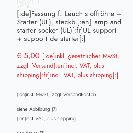
[:de]Fassung f. Leuchtstoffröhre +
Starter (UL), steckb.[:en]Lamp and
starter socket (UL)[:fr]UL support
+ support de starter[:]
€
5,00
[:de]inkl. gesetzlicher MwSt,
zzgl. Versand[:en]incl. VAT, plus
shipping[:fr]incl. VAT, plus shipping[:]
[:de]inkl. MwSt., zzgl. Versandkosten
siehe Abbildung (7)
[:en]incl. VAT, plus shipping