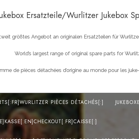
Jukebox Ersatzteile/Wurlitzer Jukebox S
weit größtes Angebot an originalen Ersatzteilen für Wurlit
World’s largest range of original spare parts for Wu
mme de pièces détachées d’origine au monde pour les juke-
RTS[:FR]WURLITZER PIÈCES DÉTACHÉS[:]
JUKEBOX
DE]KASSE[:EN]CHECKOUT[:FR]CAISSE[:]