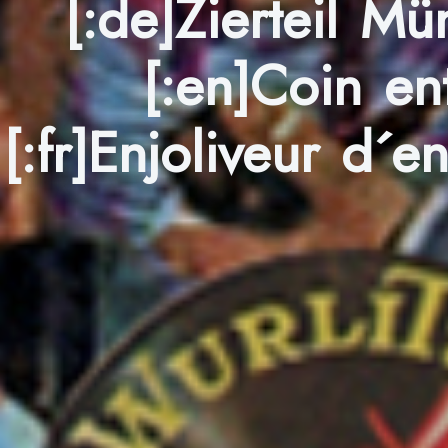
[:de]Zierteil M
[:en]Coin en
[:fr]Enjoliveur d´