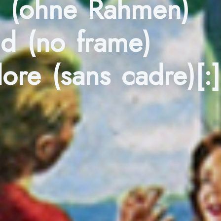
on (ohne Rahmen)
ld (no frame)
ore (sans cadre)[:]