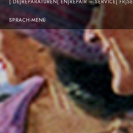
[:DE]REPARATUREN[:EN]REPAIR – SERVICE[:FR]SE
SPRACH-MENÜ