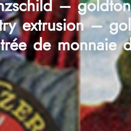
ünzschild – goldt
try extrusion – go
entrée de monnaie d