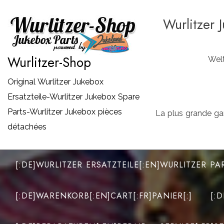
Zum
Wurlitzer 
Inhalt
springen
Wurlitzer-Shop
Welt
Original Wurlitzer Jukebox
Ersatzteile-Wurlitzer Jukebox Spare
Parts-Wurlitzer Jukebox pièces
La plus grande ga
détachées
[:DE]WURLITZER ERSATZTEILE[:EN]WURLITZER PA
[:DE]WARENKORB[:EN]CART[:FR]PANIER[:]
[: