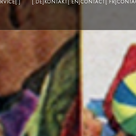
RVICE[:]
[:DE]KONTAKT[:EN]CONTACT[:FR]CONTAC