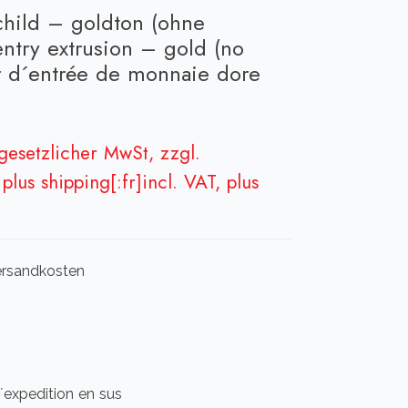
child – goldton (ohne
ntry extrusion – gold (no
ur d´entrée de monnaie dore
 gesetzlicher MwSt, zzgl.
plus shipping[:fr]incl. VAT, plus
 Versandkosten
 d´expedition en sus