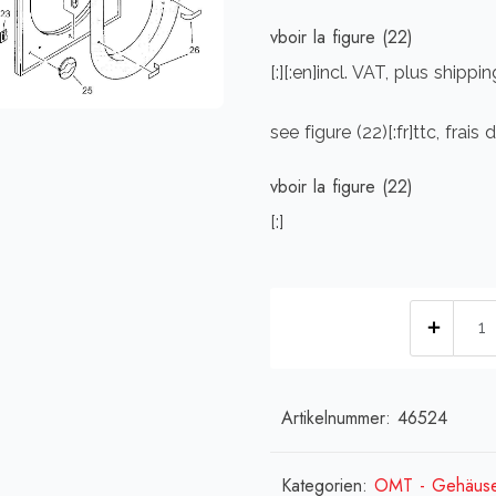
vboir la figure (22)
[:][:en]incl. VAT, plus shippin
see figure (22)[:fr]ttc, frais
vboir la figure (22)
[:]
[:de]Z
Münz
-
gold
Artikelnummer:
46524
(ohn
Rahm
Kategorien:
OMT - Gehäus