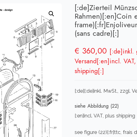
[:de]Zierteil Münzs
Rahmen)[:en]Coin e
frame)[:fr]Enjolive
(sans cadre)[:]
€
360,00
[:de]inkl.
Versand[:en]incl. VAT, 
shipping[:]
[:de][:de]inkl. MwSt., zzgl.
siehe Abbildung (22)
[:en]incl. VAT, plus shipping
see figure (22)[:fr]ttc, frais