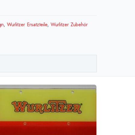
Coin
sion
gn
,
Wurlitzer Ersatzteile
,
Wurlitzer Zubehör
e)
njoliveur
ée
aie
e)