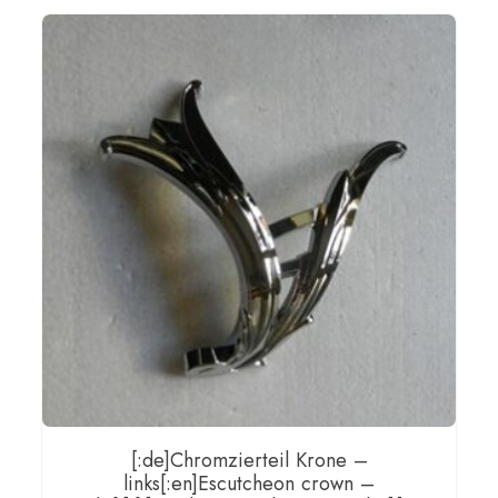
[:de]Chromzierteil Krone –
links[:en]Escutcheon crown –