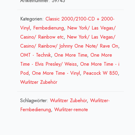
Artikelnummer:
59745
-
Verstärker[:en]IR-
Kategorien:
Classic 2000/2100-CD + 2000-
transmitter
Vinyl
,
Fernbedienung
,
New York/ Las Vegas/
for
Casino/ Rainbow etc
,
New York/ Las Vegas/
K99
Casino/ Rainbow/ Johnny One Note/ Rave On
,
amp.
OMT - Technik
,
One More Time
,
One More
[:fr]IR-
Time - Elvis Presley/ Weiss
,
One More Time - i
émetteur
Pod
,
One More Time - Vinyl
,
Peacock W 850
,
pour
Wurlitzer Zubehör
K99
amp.
Schlagwörter:
Wurlitzer Zubehör
,
Wurlitzer-
[:]
Fernbedienung
,
Wurlitzer-remote
Menge