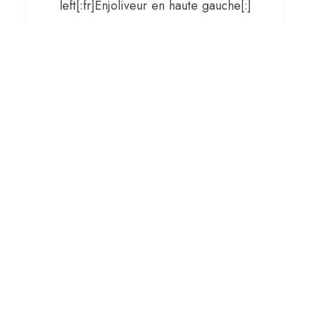
left[:fr]Enjoliveur en haute gauche[:]
€
180,00
[:de]inkl. gesetzlicher MwSt, zzgl.
Versand[:en]incl. VAT, plus shipping[:fr]incl. VAT, plus
shipping[:]
IN DEN WARENKORB