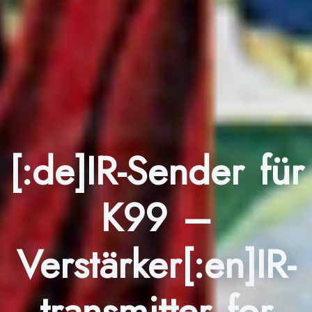
[:de]IR-Sender für
K99 –
Verstärker[:en]IR-
transmitter for