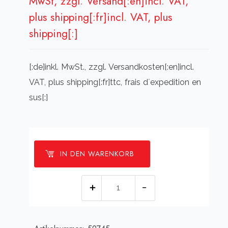
MwSt, zzgl. Versand[:en]incl. VAT,
plus shipping[:fr]incl. VAT, plus
shipping[:]
[:de]inkl. MwSt., zzgl. Versandkosten[:en]incl.
VAT, plus shipping[:fr]ttc, frais d´expedition en
sus[:]
IN DEN WARENKORB
[:de]IR-
Sender
für
K99