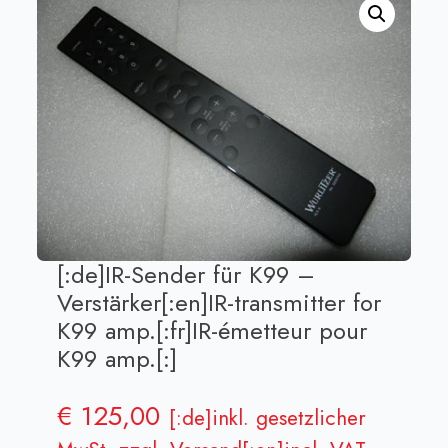
[:de]IR-Sender für K99 –
Verstärker[:en]IR-transmitter for
K99 amp.[:fr]IR-émetteur pour
K99 amp.[:]
€
125,00
[:de]inkl. gesetzlicher