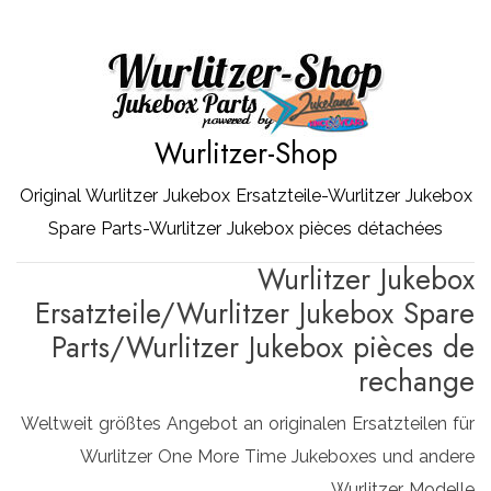
Zum
Inhalt
springen
Wurlitzer-Shop
Original Wurlitzer Jukebox Ersatzteile-Wurlitzer Jukebox
Spare Parts-Wurlitzer Jukebox pièces détachées
Wurlitzer Jukebox
Ersatzteile/Wurlitzer Jukebox Spare
Parts/Wurlitzer Jukebox pièces de
rechange
Weltweit größtes Angebot an originalen Ersatzteilen für
Wurlitzer One More Time Jukeboxes und andere
Wurlitzer Modelle