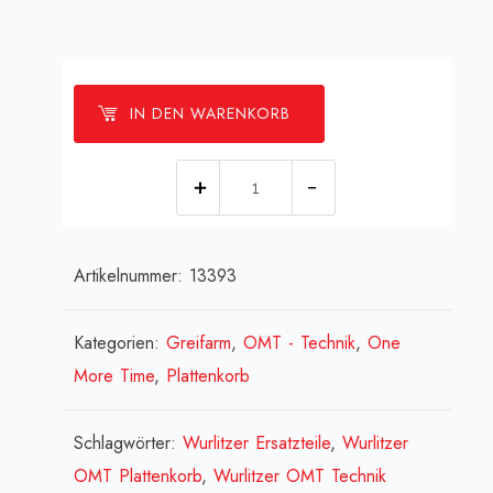
IN DEN WARENKORB
[:de]Service
-
Aufkleber
Artikelnummer:
13393
[:en]
Service
-
Kategorien:
Greifarm
,
OMT - Technik
,
One
sticker[:fr]Service
More Time
,
Plattenkorb
-
autocollant
Schlagwörter:
Wurlitzer Ersatzteile
,
Wurlitzer
[:]
OMT Plattenkorb
,
Wurlitzer OMT Technik