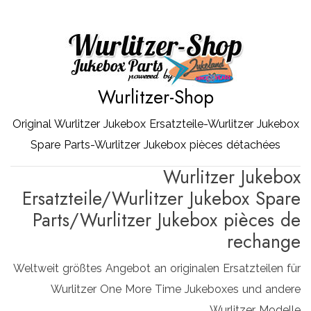
Zum
Inhalt
springen
Wurlitzer-Shop
Original Wurlitzer Jukebox Ersatzteile-Wurlitzer Jukebox
Spare Parts-Wurlitzer Jukebox pièces détachées
Wurlitzer Jukebox
Ersatzteile/Wurlitzer Jukebox Spare
Parts/Wurlitzer Jukebox pièces de
rechange
Weltweit größtes Angebot an originalen Ersatzteilen für
Wurlitzer One More Time Jukeboxes und andere
Wurlitzer Modelle