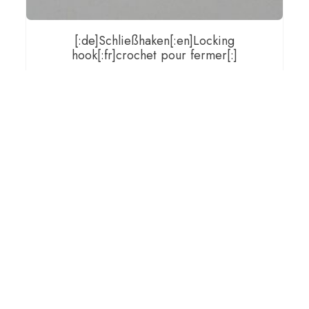
[:de]Schließhaken[:en]Locking
hook[:fr]crochet pour fermer[:]
€
8,00
[:de]inkl. gesetzlicher MwSt, zzgl.
Versand[:en]incl. VAT, plus shipping[:fr]incl. VAT, plus
shipping[:]
IN DEN WARENKORB