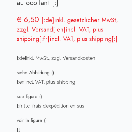
autocollant [:]
€
6,50
[:de]inkl. gesetzlicher MwSt,
zzgl. Versand[:en]incl. VAT, plus
shipping[:fr]incl. VAT, plus shipping[:]
[:de]inkl. MwSt., zzgl. Versandkosten
siehe Abbildung ()
[:en]incl. VAT, plus shipping
see figure ()
[:fr]ttc, frais d’expédition en sus
voir la figure ()
[:]