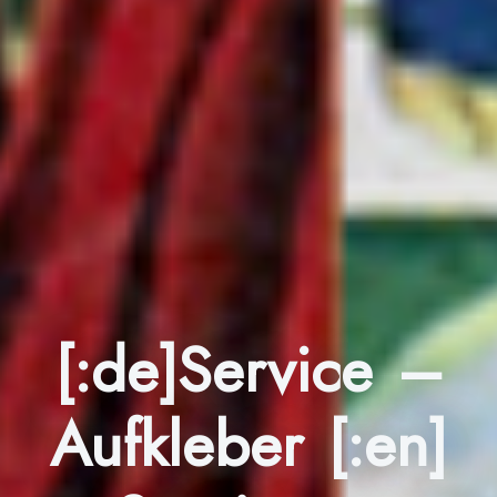
[:de]Service –
Aufkleber [:en]