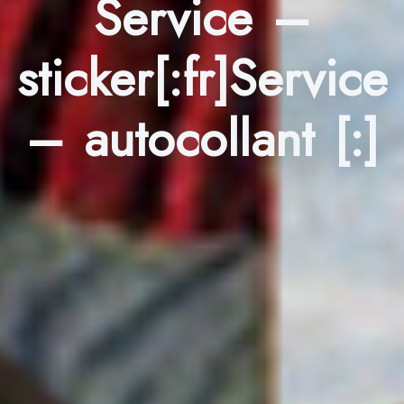
Service –
sticker[:fr]Service
– autocollant [:]