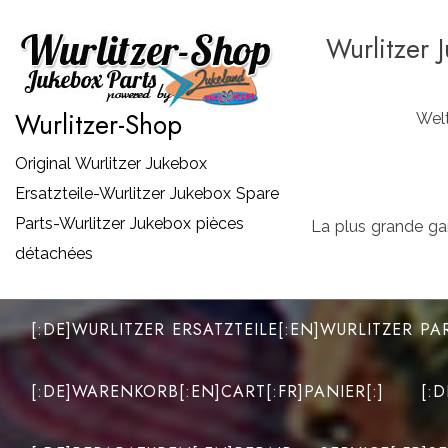
Zum
Wurlitzer 
Inhalt
springen
Wurlitzer-Shop
Welt
Original Wurlitzer Jukebox
Ersatzteile-Wurlitzer Jukebox Spare
Parts-Wurlitzer Jukebox pièces
La plus grande ga
détachées
[:DE]WURLITZER ERSATZTEILE[:EN]WURLITZER PA
[:DE]WARENKORB[:EN]CART[:FR]PANIER[:]
[: