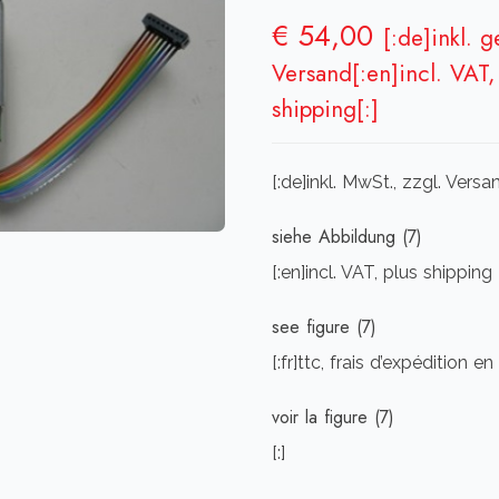
€
54,00
[:de]inkl. 
Versand[:en]incl. VAT, 
shipping[:]
[:de]inkl. MwSt., zzgl. Vers
siehe Abbildung (7)
[:en]incl. VAT, plus shipping
see figure (7)
[:fr]ttc, frais d’expédition en
voir la figure (7)
[:]