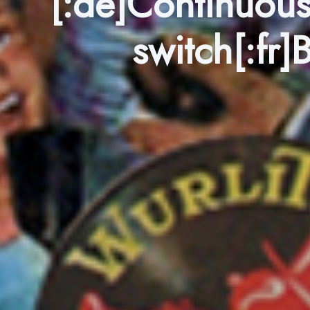
[:de]Continuous
switch[:fr