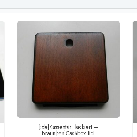
[:de]Kassentür, lackiert –
braun[:en]Cashbox lid,