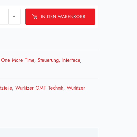
Continuous
IN DEN WARENKORB
ter[:en]Continuous
h[:fr]Bouton
,
One More Time
,
Steuerung, Interface
,
re
tinu[:]
ge
tzteile
,
Wurlitzer OMT Technik
,
Wurlitzer