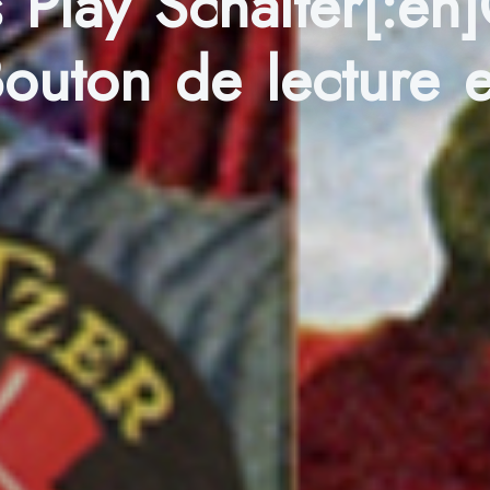
 Play Schalter[:en
]Bouton de lecture e