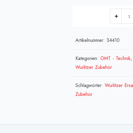
[:de]
Play
Schal
play
Artikelnummer:
34410
switc
de
Kategorien:
OMT - Technik
lectu
Wurlitzer Zubehör
encon
Men
Schlagwörter:
Wurlitzer Ersa
Zubehör