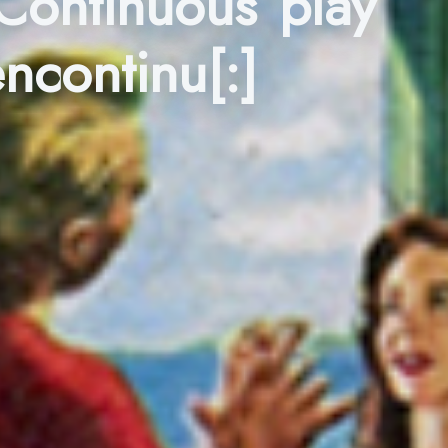
]Continuous play
ncontinu[:]