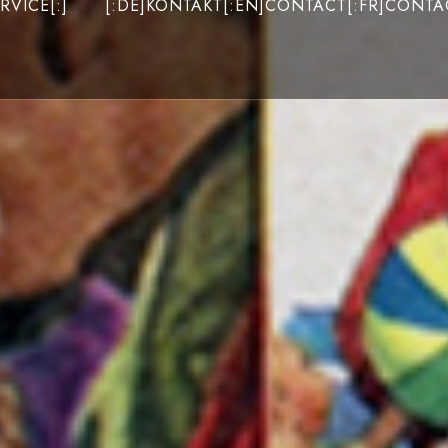
RVICE[:]
[:DE]KONTAKT[:EN]CONTACT[:FR]CONTAC