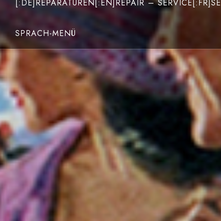
[:DE]REPARATUREN[:EN]REPAIR – SERVICE[:FR]SE
SPRACH-MENÜ