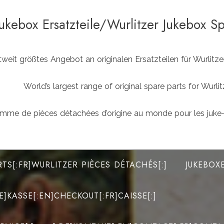
Jukebox Ersatzteile/Wurlitzer Jukebox S
weit größtes Angebot an originalen Ersatzteilen für Wurlit
World’s largest range of original spare parts for Wu
mme de pièces détachées d’origine au monde pour les juke-
RTS[:FR]WURLITZER PIÈCES DÉTACHÉS[:]
JUKEBOX
DE]KASSE[:EN]CHECKOUT[:FR]CAISSE[:]