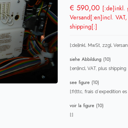
€
590,00
[:de]inkl.
Versand[:en]incl. VAT, 
shipping[:]
[:de]inkl. MwSt, zzgl. Vers
siehe Abbildung (10)
[:en]incl. VAT, plus shipping
see figure (10)
[:fr]ttc, frais d´expedition e
voir la figure (10)
[:]