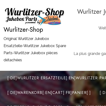
Zum
Wurlitzer 
Inhalt
springen
Wurlitzer-Shop
Welt
Original Wurlitzer Jukebox
Ersatzteile-Wurlitzer Jukebox Spare
Parts-Wurlitzer Jukebox pièces
La plus grande ga
détachées
[:DE]WURLITZER ERSATZTEILE[:EN]WURLITZER PA
[:DE]WARENKORB[:EN]CART[:FR]PANIER[:]
[: