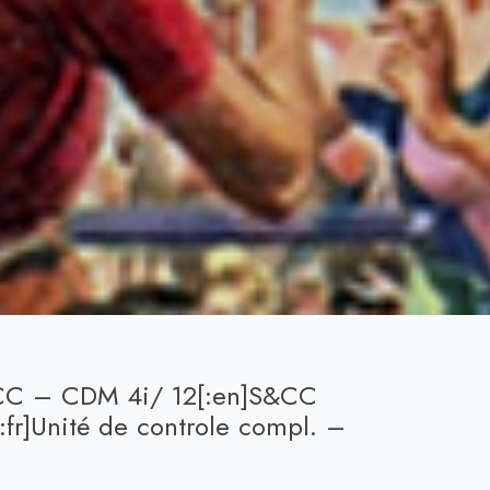
&CC – CDM 4i/ 12[:en]S&CC
fr]Unité de controle compl. –