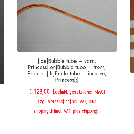
4i/12[
Men
[:de]Bubble tube – vorn,
Princess[:en]Bubble tube – front,
Princess[:fr]Buble tube – incurve,
Princess[:]
€
128,00
[:de]inkl. gesetzlicher MwSt,
zzgl. Versand[:en]incl. VAT, plus
shipping[:fr]incl. VAT, plus shipping[:]