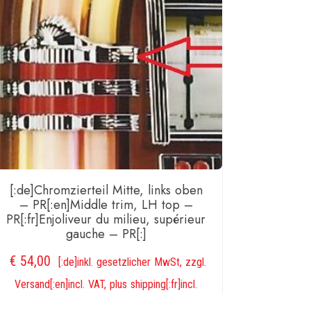
:]
ge
[:de]Chromzierteil Mitte, links oben
– PR[:en]Middle trim, LH top –
PR[:fr]Enjoliveur du milieu, supérieur
gauche – PR[:]
€
54,00
[:de]inkl. gesetzlicher MwSt, zzgl.
Versand[:en]incl. VAT, plus shipping[:fr]incl.
VAT, plus shipping[:]