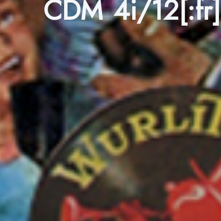
CDM 4i/12[:fr