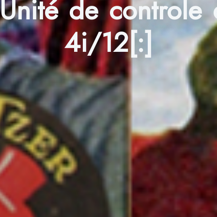
]Unité de control
4i/12[:]