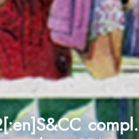
[:en]S&CC compl.