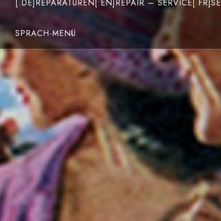
[:DE]REPARATUREN[:EN]REPAIR – SERVICE[:FR]SE
SPRACH-MENÜ