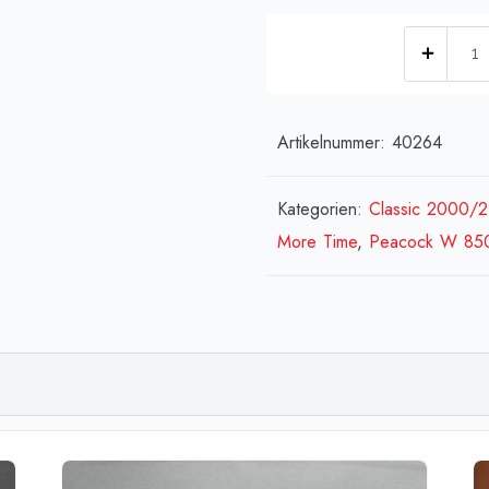
[:de]
S&C
-
CDM
Artikelnummer:
40264
4i/
12[:
Kategorien:
Classic 2000/
comp
More Time
,
Peacock W 85
CDM
4i/12
de
contr
comp
-
CDM