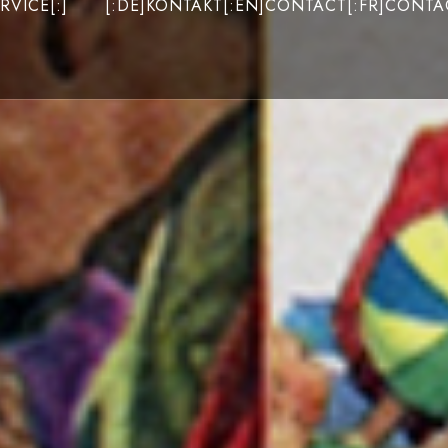
RVICE[:]
[:DE]KONTAKT[:EN]CONTACT[:FR]CONTAC