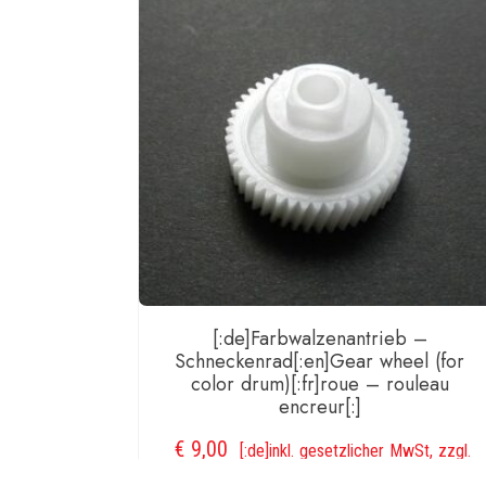
[:de]Farbwalzenantrieb –
Schneckenrad[:en]Gear wheel (for
color drum)[:fr]roue – rouleau
encreur[:]
€
9,00
[:de]inkl. gesetzlicher MwSt, zzgl.
Versand[:en]incl. VAT, plus shipping[:fr]incl.