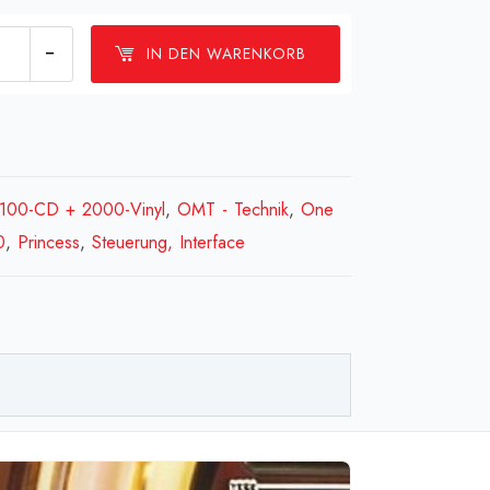
Steuerung
IN DEN WARENKORB
C
en]S&CC
2100-CD + 2000-Vinyl
,
OMT - Technik
,
One
l.
0
,
Princess
,
Steuerung, Interface
[:fr]Unité
ole
l.