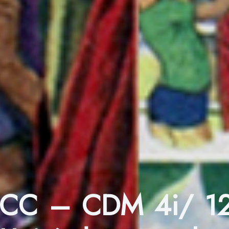
S&CC – CDM 4i/ 12