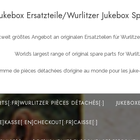
Jukebox Ersatzteile/Wurlitzer Jukebox S
weit größtes Angebot an originalen Ersatzteilen für Wurlit
World’s largest range of original spare parts for Wu
mme de pièces détachées d’origine au monde pour les juke-
RTS[:FR]WURLITZER PIÈCES DÉTACHÉS[:]
JUKEBOX
DE]KASSE[:EN]CHECKOUT[:FR]CAISSE[:]