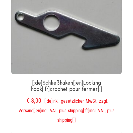
[:de]Schließhaken[:en]Locking
hook[:fr]crochet pour fermer[:]
€
8,00
[:de]inkl. gesetzlicher MwSt, zzgl.
Versand[:en]incl. VAT, plus shipping[:fr]incl. VAT, plus
shipping[:]