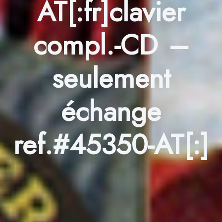
AT[:fr]clavier
compl.-CD –
seulement
échange
ref.#45350-AT[:]