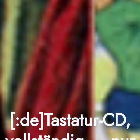
[:de]Tastatur-CD,