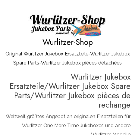
Zum
Inhalt
springen
Wurlitzer-Shop
Original Wurlitzer Jukebox Ersatzteile-Wurlitzer Jukebox
Spare Parts-Wurlitzer Jukebox pièces détachées
Wurlitzer Jukebox
Ersatzteile/Wurlitzer Jukebox Spare
Parts/Wurlitzer Jukebox pièces de
rechange
Weltweit größtes Angebot an originalen Ersatzteilen für
Wurlitzer One More Time Jukeboxes und andere
Wurlitzer Modelle