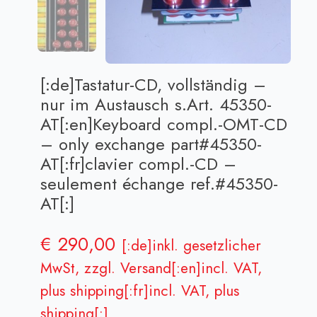
[:de]Tastatur-CD, vollständig –
nur im Austausch s.Art. 45350-
AT[:en]Keyboard compl.-OMT-CD
– only exchange part#45350-
AT[:fr]clavier compl.-CD –
seulement échange ref.#45350-
AT[:]
€
290,00
[:de]inkl. gesetzlicher
MwSt, zzgl. Versand[:en]incl. VAT,
plus shipping[:fr]incl. VAT, plus
shipping[:]