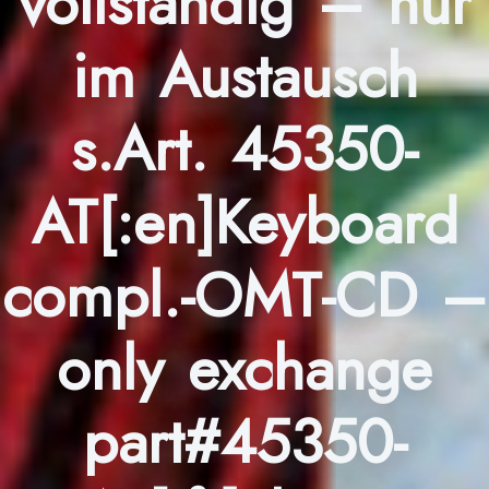
vollständig – nur
im Austausch
s.Art. 45350-
AT[:en]Keyboard
compl.-OMT-CD –
only exchange
part#45350-