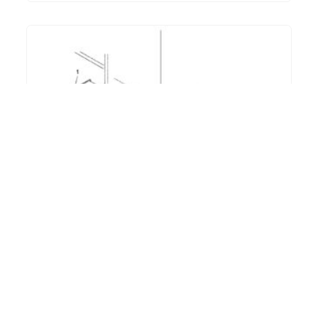
IN DEN WARENKORB
[:de]Münzrückgabehebel – weiss[:en]Coin