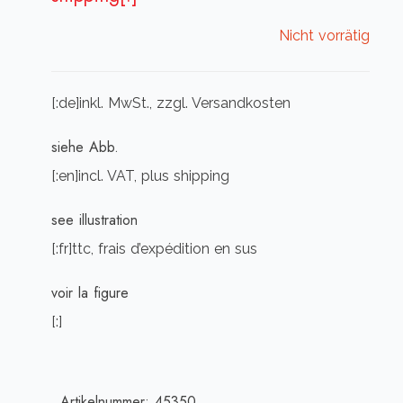
Nicht vorrätig
[:de]inkl. MwSt., zzgl. Versandkosten
siehe Abb.
[:en]incl. VAT, plus shipping
see illustration
[:fr]ttc, frais d’expédition en sus
voir la figure
[:]
Artikelnummer:
45350