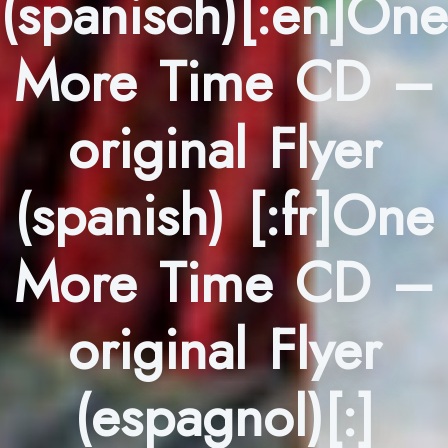
(spanisch)[:en]One
More Time CD –
original Flyer
(spanish) [:fr]One
More Time CD –
original Flyer
(espagnol)[:]