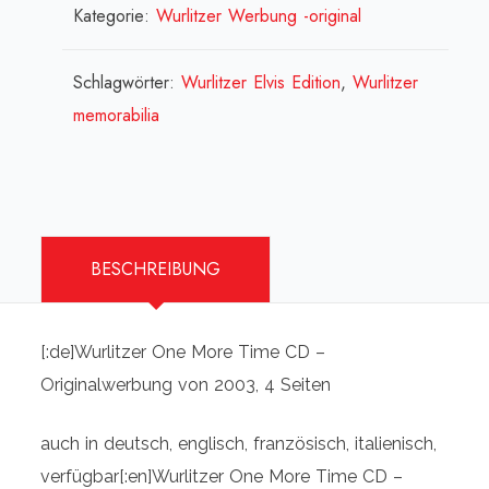
original
Kategorie:
Wurlitzer Werbung -original
Flyer
(spanisch)
Schlagwörter:
Wurlitzer Elvis Edition
,
Wurlitzer
[:en]One
memorabilia
More
Time
CD
-
BESCHREIBUNG
original
Flyer
(spanish)
[:de]Wurlitzer One More Time CD –
[:fr]One
Originalwerbung von 2003, 4 Seiten
More
Time
auch in deutsch, englisch, französisch, italienisch,
CD
verfügbar[:en]Wurlitzer One More Time CD –