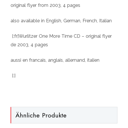
-
original flyer from 2003, 4 pages
original
also available in English, German, French, Italian
Flyer
(espagnol)
[:fr]Wurlitzer One More Time CD – original flyer
[:]
de 2003, 4 pages
Menge
aussi en francais, anglais, allemand, italien
[:]
Ähnliche Produkte