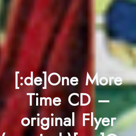
[:de]One More
Time CD –
original Flyer