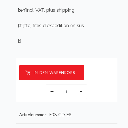
[:en]incl. VAT, plus shipping
[:fr]ttc, frais d´expedition en sus
[:]
IN DEN WARENKORB
[:de]One
More
Time
Artikelnummer:
F03-CD-ES
CD
-