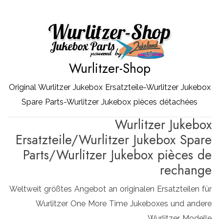
Zum
Inhalt
springen
Wurlitzer-Shop
Original Wurlitzer Jukebox Ersatzteile-Wurlitzer Jukebox
Spare Parts-Wurlitzer Jukebox pièces détachées
Wurlitzer Jukebox
Ersatzteile/Wurlitzer Jukebox Spare
Parts/Wurlitzer Jukebox pièces de
rechange
Weltweit größtes Angebot an originalen Ersatzteilen für
Wurlitzer One More Time Jukeboxes und andere
Wurlitzer Modelle