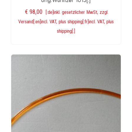
orig.Wurlitzer 1015[:]
€
98,00
[:de]inkl. gesetzlicher MwSt, zzgl.
Versand[:en]incl. VAT, plus shipping[:fr]incl. VAT, plus
shipping[:]
IN DEN WARENKORB