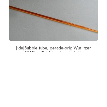
[:de]Bubble tube, gerade-orig.Wurlitzer
1015[:en]Bubble tube, straight-
orig.Wurlitzer 1015 [:fr]bubble tube
rectiligne-orig.Wurlitzer 1015[:]
€
115,00
[:de]inkl. gesetzlicher MwSt, zzgl.
Versand[:en]incl. VAT, plus shipping[:fr]incl. VAT, plus
shipping[:]