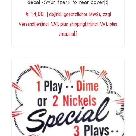
decal <Wurlitzer> to rear cover[:]
€
14,00
[:de]inkl. gesetzlicher MwSt, zzgl.
Versand[:en]incl. VAT, plus shipping[:fr]incl. VAT, plus
shipping[:]
IN DEN WARENKORB