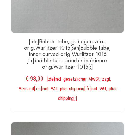
[:de]Bubble tube, gebogen vorn-
orig.Wurlitzer 1015[:en]Bubble tube,
inner curved-orig.Wurlitzer 1015
[:fr]bubble tube courbe intérieure-
orig.Wurlitzer 1015[:]
€
98,00
[:de]inkl. gesetzlicher MwSt, zzgl.
Versand[:en]incl. VAT, plus shipping[:fr]incl. VAT, plus
shipping[:]
IN DEN WARENKORB