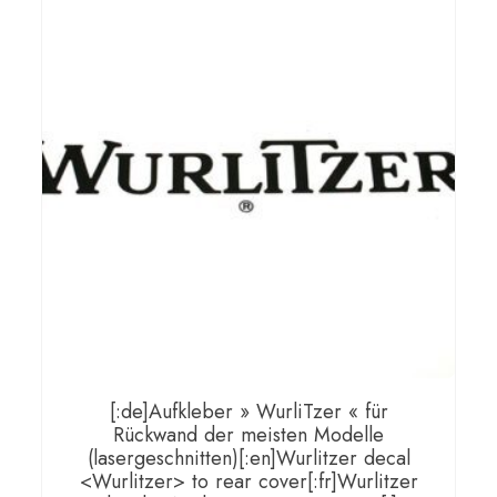
[:de]Aufkleber » WurliTzer « für
Rückwand der meisten Modelle
(lasergeschnitten)[:en]Wurlitzer decal
<Wurlitzer> to rear cover[:fr]Wurlitzer