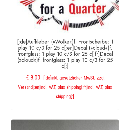
[:de]Aufkleber (»Wolke«)f. Frontscheibe: 1
play 10 c/3 for 25 c[:en]Decal (»cloud«)f.
frontglass: 1 play 10 c/3 for 25 c[:fr]Decal
(»cloud«)f. frontglass: 1 play 10 c/3 for 25
c[:]
€
8,00
[:de]inkl. gesetzlicher MwSt, zzgl.
Versand[:en]incl. VAT, plus shipping[:fr]incl. VAT, plus
shipping[:]
IN DEN WARENKORB