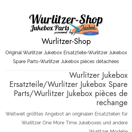
Zum
Inhalt
springen
Wurlitzer-Shop
Original Wurlitzer Jukebox Ersatzteile-Wurlitzer Jukebox
Spare Parts-Wurlitzer Jukebox pièces détachées
Wurlitzer Jukebox
Ersatzteile/Wurlitzer Jukebox Spare
Parts/Wurlitzer Jukebox pièces de
rechange
Weltweit größtes Angebot an originalen Ersatzteilen für
Wurlitzer One More Time Jukeboxes und andere
Wurlitzer Modelle