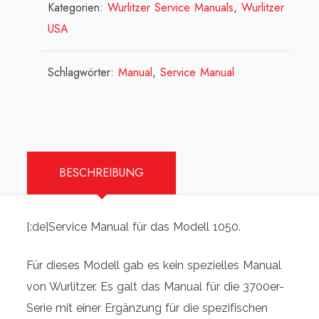
Kategorien:
Wurlitzer Service Manuals
Service
,
Wurlitzer
USA
Manual
(engl.)
[:en]Wurlitzer
Schlagwörter:
Manual
,
Service Manual
1050
-
Service
Manual
BESCHREIBUNG
(english)
[:fr]Wurlitzer
1050
[:de]Service Manual für das Modell 1050.
-
Service
Für dieses Modell gab es kein spezielles Manual
Manual
von Wurlitzer. Es galt das Manual für die 3700er-
(anglais)
Serie mit einer Ergänzung für die spezifischen