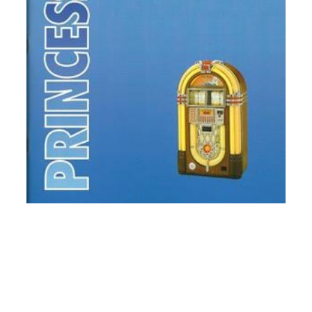
[:de]Wurlitzer One More Time – Princess
(I-84 Verst.) – Manual (englisch)
[:en]Wurlitzer One More Time – Princess
(I-84 amp) – Manual (english)
[:fr]Wurlitzer One More Time –