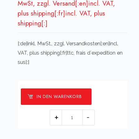
MwSt, zzgl. Versand[:en]incl. VAT,
plus shipping[:fr]incl. VAT, plus
shipping[:]
[:de]inkl. MwSt., zzgl. Versandkosten[:en]incl.
VAT, plus shipping[:fr]ttc, frais d´expedition en
sus[:]
IN DEN WARENKORB
[:de]Wurlitzer
1050
-