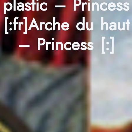
plastic – Princess
[:fr]Arche du haut
– Princess [:]