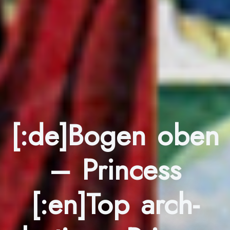
[:de]Bogen oben
– Princess
[:en]Top arch-