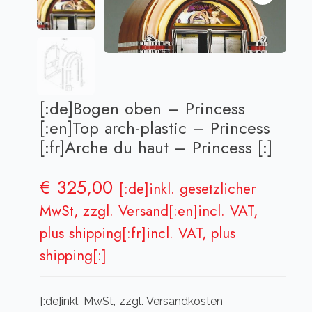
[:de]Bogen oben – Princess
[:en]Top arch-plastic – Princess
[:fr]Arche du haut – Princess [:]
€
325,00
[:de]inkl. gesetzlicher
MwSt, zzgl. Versand[:en]incl. VAT,
plus shipping[:fr]incl. VAT, plus
shipping[:]
[:de]inkl. MwSt, zzgl. Versandkosten