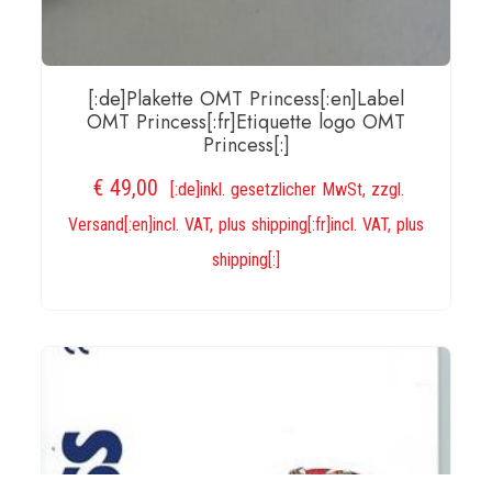
[:de]Plakette OMT Princess[:en]Label
OMT Princess[:fr]Etiquette logo OMT
Princess[:]
€
49,00
[:de]inkl. gesetzlicher MwSt, zzgl.
Versand[:en]incl. VAT, plus shipping[:fr]incl. VAT, plus
shipping[:]
IN DEN WARENKORB