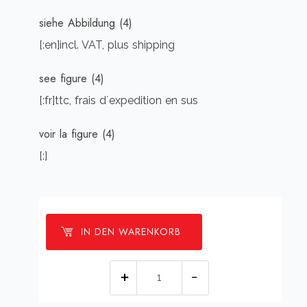
siehe Abbildung (4)
[:en]incl. VAT, plus shipping
see figure (4)
[:fr]ttc, frais d´expedition en sus
voir la figure (4)
[:]
IN DEN WARENKORB
[:de]Bogen
oben