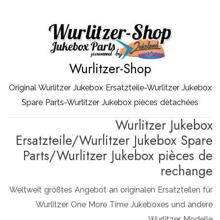
Zum
Inhalt
springen
Wurlitzer-Shop
Original Wurlitzer Jukebox Ersatzteile-Wurlitzer Jukebox
Spare Parts-Wurlitzer Jukebox pièces détachées
Wurlitzer Jukebox
Ersatzteile/Wurlitzer Jukebox Spare
Parts/Wurlitzer Jukebox pièces de
rechange
Weltweit größtes Angebot an originalen Ersatzteilen für
Wurlitzer One More Time Jukeboxes und andere
Wurlitzer Modelle