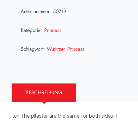
-
Artikelnummer:
50719
Princess
[:en]Top
arch-
Kategorie:
Princess
plastic
-
Schlagwort:
Wurlitzer Princess
Princess
[:fr]Arche
du
haut
BESCHREIBUNG
-
Princess
[:]
[:en]The pilaster are the same for both sides[:]
Menge