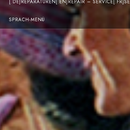
[:DE]REPARATUREN[:EN]REPAIR – SERVICE[:FR]SE
SPRACH-MENÜ