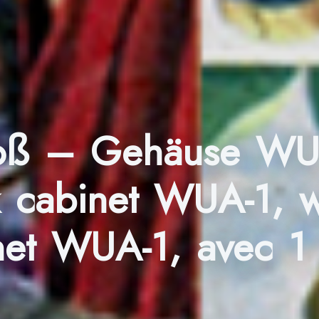
loß – Gehäuse WUA
k cabinet WUA-1, w/
net WUA-1, avec 1 c