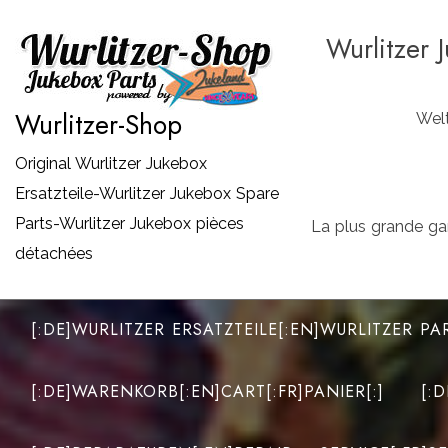
Zum
Wurlitzer 
Inhalt
springen
Wurlitzer-Shop
Welt
Original Wurlitzer Jukebox
Ersatzteile-Wurlitzer Jukebox Spare
Parts-Wurlitzer Jukebox pièces
La plus grande ga
détachées
[:DE]WURLITZER ERSATZTEILE[:EN]WURLITZER PA
[:DE]WARENKORB[:EN]CART[:FR]PANIER[:]
[: