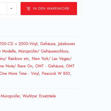
Schloß
IN DEN WARENKORB
use
-
2100-CD + 2000-Vinyl
,
Gehäuse
,
Jukeboxes
e Modelle
,
Münzprüfer/ Gehäuseschloss
,
ssel[:en]Lock
ino/ Rainbow etc
,
New York/ Las Vegas/
net
One Note/ Rave On
,
OMT - Gehäuse
,
OMT
-
One More Time - Vinyl
,
Peacock W 850
,
,
Münzprüfer
,
Wurlitzer Ersatzteile
fr]serrure
net