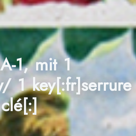
-1, mit 1
 1 key[:fr]serrure
lé[:]