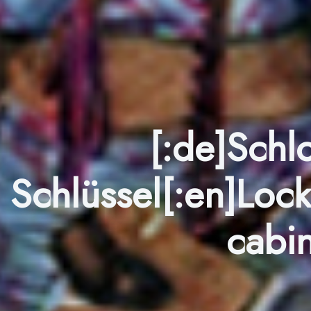
[:de]Sch
Schlüssel[:en]Loc
cabi