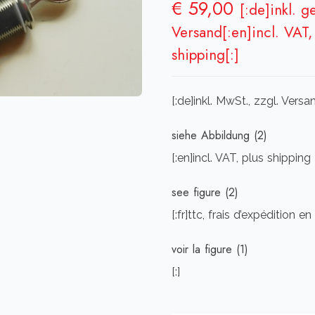
€
59,00
[:de]inkl. g
Versand[:en]incl. VAT, 
shipping[:]
[:de]inkl. MwSt., zzgl. Vers
siehe Abbildung (2)
[:en]incl. VAT, plus shipping
see figure (2)
[:fr]ttc, frais d’expédition en
voir la figure (1)
[:]