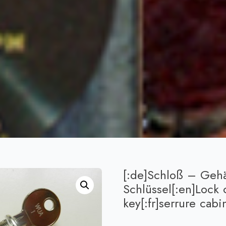
[:de]Schloß – Geh
Schlüssel[:en]Lock
key[:fr]serrure cabi