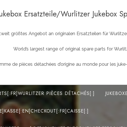
Jukebox Ersatzteile/Wurlitzer Jukebox S
weit größtes Angebot an originalen Ersatzteilen für Wurlit
World’s largest range of original spare parts for Wu
mme de pièces détachées d’origine au monde pour les juke-
RTS[:FR]WURLITZER PIÈCES DÉTACHÉS[:]
JUKEBOX
DE]KASSE[:EN]CHECKOUT[:FR]CAISSE[:]