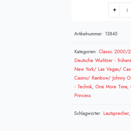
[:de]
-
Gehä
WUA
Artikelnummer:
13845
1,
mit
Kategorien:
Classic 2000/
1
Deutsche Wurlitzer - früher
Schlü
New York/ Las Vegas/ Cas
cabi
Casino/ Rainbow/ Johnny 
WUA
- Technik
,
One More Time
,
1,
Princess
w/
1
Schlagwörter:
Lautsprecher
key[:
cabi