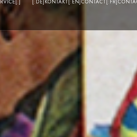
RVICE[:]
[:DE]KONTAKT[:EN]CONTACT[:FR]CONTAC