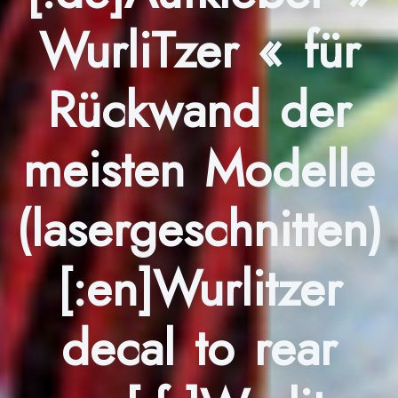
WurliTzer « für
Rückwand der
meisten Modelle
(lasergeschnitten)
[:en]Wurlitzer
decal to rear