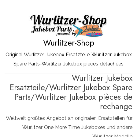
Zum
Inhalt
springen
Wurlitzer-Shop
Original Wurlitzer Jukebox Ersatzteile-Wurlitzer Jukebox
Spare Parts-Wurlitzer Jukebox pièces détachées
Wurlitzer Jukebox
Ersatzteile/Wurlitzer Jukebox Spare
Parts/Wurlitzer Jukebox pièces de
rechange
Weltweit größtes Angebot an originalen Ersatzteilen für
Wurlitzer One More Time Jukeboxes und andere
Wurlitzer Modelle