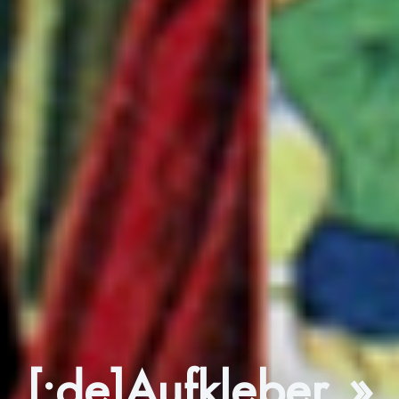
[:de]Aufkleber »