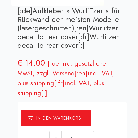
[:de]Aufkleber » WurliTzer « für
Rückwand der meisten Modelle
(lasergeschnitten)[:en]Wurlitzer
decal
to rear cover[:fr]Wurlitzer
decal
to rear cover[:]
€
14,00
[:de]inkl. gesetzlicher
MwSt, zzgl. Versand[:en]incl. VAT,
plus shipping[:fr]incl. VAT, plus
shipping[:]
IN DEN WARENKORB
[:de]Aufkleber