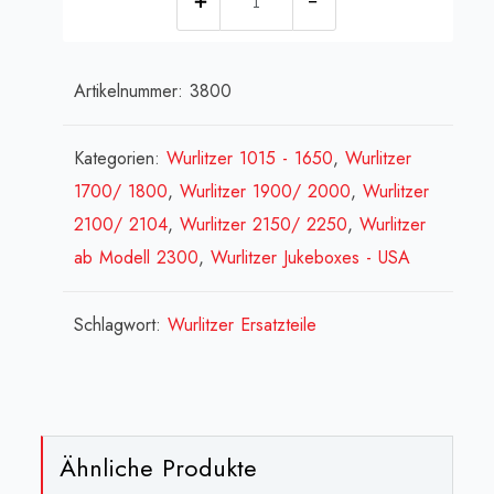
»
WurliTzer
Artikelnummer:
3800
«
für
Rückwand
Kategorien:
Wurlitzer 1015 - 1650
,
Wurlitzer
der
1700/ 1800
,
Wurlitzer 1900/ 2000
,
Wurlitzer
meisten
2100/ 2104
,
Wurlitzer 2150/ 2250
,
Wurlitzer
Modelle
ab Modell 2300
,
Wurlitzer Jukeboxes - USA
(lasergeschnitten)
[:en]Wurlitzer
Schlagwort:
Wurlitzer Ersatzteile
decal
to
rear
cover[:fr]Wurlitzer
Ähnliche Produkte
decal