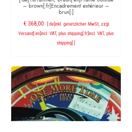
– brown[:fr]Encadrement extérieur –
brun[:]
€
368,00
[:de]inkl. gesetzlicher MwSt, zzgl.
Versand[:en]incl. VAT, plus shipping[:fr]incl. VAT, plus
shipping[:]
IN DEN WARENKORB