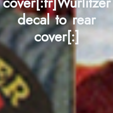
cover[:fr]Wurlitzer
decal to rear
cover[:]