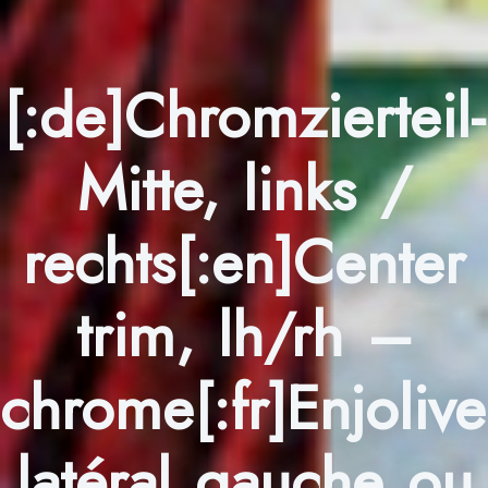
[:de]Chromzierteil-
Mitte, links /
rechts[:en]Center
trim, lh/rh –
chrome[:fr]Enjolive
latéral gauche ou