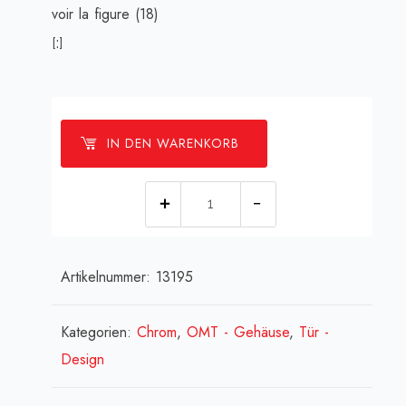
voir la figure (18)
[:]
IN DEN WARENKORB
[:de]Chromzierteil-
Mitte,
links
Artikelnummer:
13195
/
rechts[:en]Center
trim,
Kategorien:
Chrom
,
OMT - Gehäuse
,
Tür -
lh/rh
Design
-