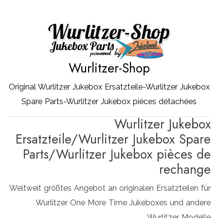
Zum
Inhalt
springen
Wurlitzer-Shop
Original Wurlitzer Jukebox Ersatzteile-Wurlitzer Jukebox
Spare Parts-Wurlitzer Jukebox pièces détachées
Wurlitzer Jukebox
Ersatzteile/Wurlitzer Jukebox Spare
Parts/Wurlitzer Jukebox pièces de
rechange
Weltweit größtes Angebot an originalen Ersatzteilen für
Wurlitzer One More Time Jukeboxes und andere
Wurlitzer Modelle