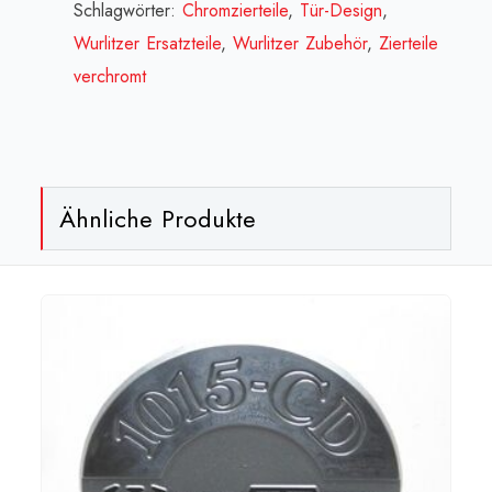
chrome[:fr]Enjoliveur
Schlagwörter:
Chromzierteile
,
Tür-Design
,
latéral
Wurlitzer Ersatzteile
,
Wurlitzer Zubehör
,
Zierteile
gauche
verchromt
ou
droit[:]
Menge
Ähnliche Produkte