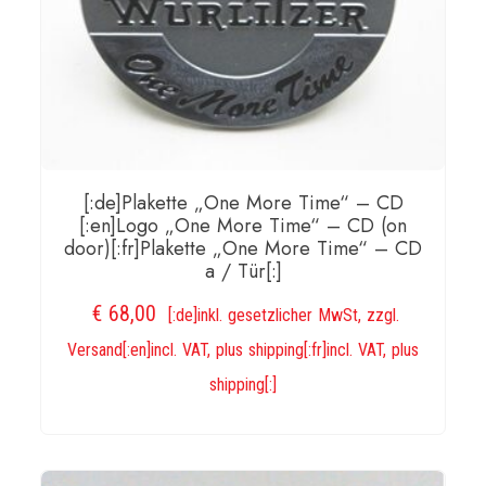
[:de]Plakette „One More Time“ – CD
[:en]Logo „One More Time“ – CD (on
door)[:fr]Plakette „One More Time“ – CD
a / Tür[:]
€
68,00
[:de]inkl. gesetzlicher MwSt, zzgl.
Versand[:en]incl. VAT, plus shipping[:fr]incl. VAT, plus
shipping[:]
IN DEN WARENKORB