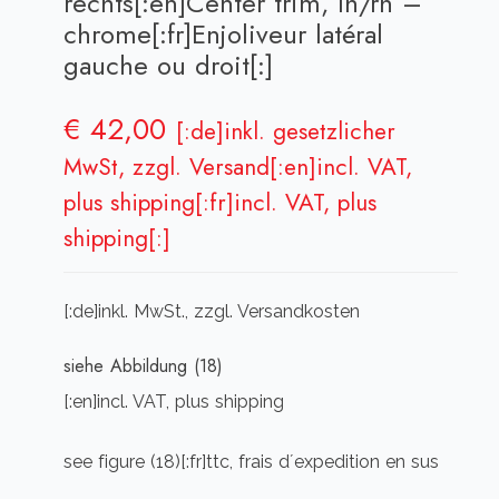
rechts[:en]Center trim, lh/rh –
chrome[:fr]Enjoliveur latéral
gauche ou droit[:]
€
42,00
[:de]inkl. gesetzlicher
MwSt, zzgl. Versand[:en]incl. VAT,
plus shipping[:fr]incl. VAT, plus
shipping[:]
[:de]inkl. MwSt., zzgl. Versandkosten
siehe Abbildung (18)
[:en]incl. VAT, plus shipping
see figure (18)[:fr]ttc, frais d´expedition en sus