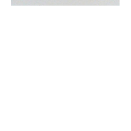
[:de]Chromzierteil unten – unter
Lautsprechergrill[:en]Grille trim –
chrome[:fr]Enjoliveur grille millieu en