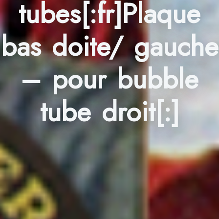
tubes[:fr]Plaque
bas doite/ gauche
– pour bubble
tube droit[:]