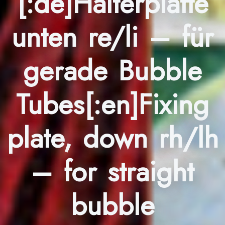
[:de]Halterplatte
unten re/li – für
gerade Bubble
Tubes[:en]Fixing
plate, down rh/lh
– for straight
bubble