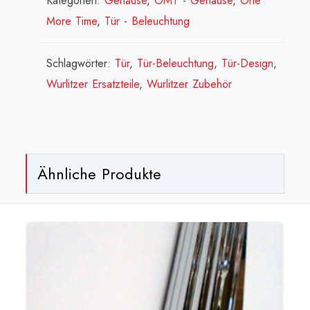
Kategorien:
Gehäuse
,
OMT - Gehäuse
,
One
Bubble
More Time
,
Tür - Beleuchtung
Tubes[:en]Fixing
plate,
Schlagwörter:
Tür
,
Tür-Beleuchtung
,
Tür-Design
,
down
Wurlitzer Ersatzteile
,
Wurlitzer Zubehör
rh/lh
-
for
straight
Ähnliche Produkte
bubble
tubes[:fr]Plaque
bas
doite/
gauche
-
pour