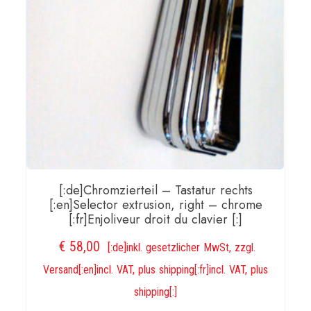
bubble
tube
droit[:]
Menge
[:de]Chromzierteil – Tastatur rechts
[:en]Selector extrusion, right – chrome
[:fr]Enjoliveur droit du clavier [:]
€
58,00
[:de]inkl. gesetzlicher MwSt, zzgl.
Versand[:en]incl. VAT, plus shipping[:fr]incl. VAT, plus
shipping[:]