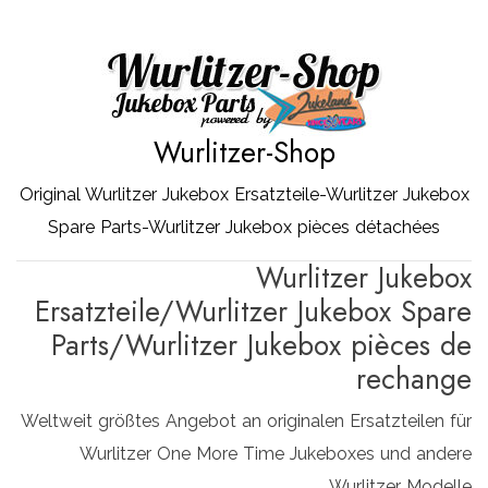
Zum
Inhalt
springen
Wurlitzer-Shop
Original Wurlitzer Jukebox Ersatzteile-Wurlitzer Jukebox
Spare Parts-Wurlitzer Jukebox pièces détachées
Wurlitzer Jukebox
Ersatzteile/Wurlitzer Jukebox Spare
Parts/Wurlitzer Jukebox pièces de
rechange
Weltweit größtes Angebot an originalen Ersatzteilen für
Wurlitzer One More Time Jukeboxes und andere
Wurlitzer Modelle