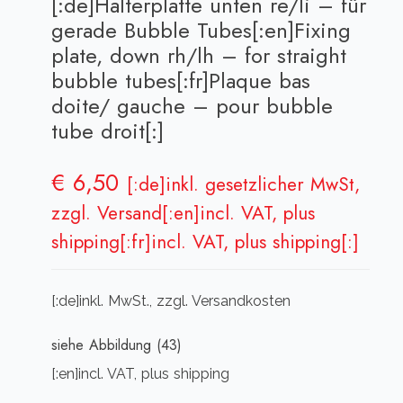
[:de]Halterplatte unten re/li – für
gerade Bubble Tubes[:en]Fixing
plate, down rh/lh – for straight
bubble tubes[:fr]Plaque bas
doite/ gauche – pour bubble
tube droit[:]
€
6,50
[:de]inkl. gesetzlicher MwSt,
zzgl. Versand[:en]incl. VAT, plus
shipping[:fr]incl. VAT, plus shipping[:]
[:de]inkl. MwSt., zzgl. Versandkosten
siehe Abbildung (43)
[:en]incl. VAT, plus shipping