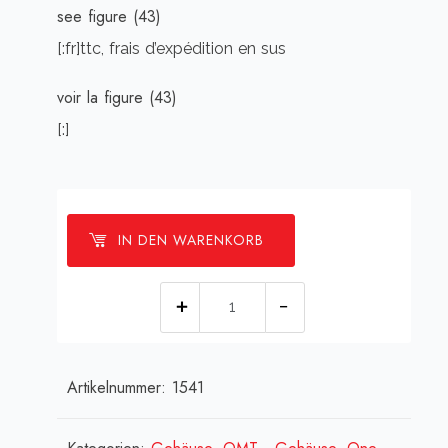
see figure (43)
[:fr]ttc, frais d’expédition en sus
voir la figure (43)
[:]
IN DEN WARENKORB
[:de]Halterplatte
unten
re/li
Artikelnummer:
1541
-
für
gerade