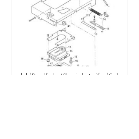
[:de]Druckfeder (Chassis hinten)[:en]Coil
spring (chassis back)[:fr]Ressort de
compression (Chassis derriére)[:]
€
3,00
[:de]inkl. gesetzlicher MwSt, zzgl.
Versand[:en]incl. VAT, plus shipping[:fr]incl. VAT, plus
shipping[:]