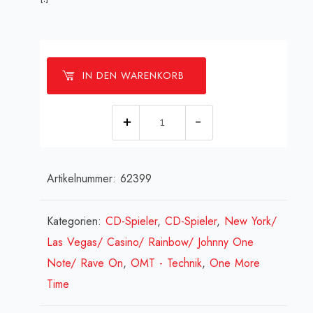
IN DEN WARENKORB
[:de]Zentrierring
-
CD-
Artikelnummer:
62399
Player
[:en]Center
cone
Kategorien:
CD-Spieler
,
CD-Spieler
,
New York/
CD-
Las Vegas/ Casino/ Rainbow/ Johnny One
player
Note/ Rave On
,
OMT - Technik
,
One More
[:fr]Boucle
Time
de