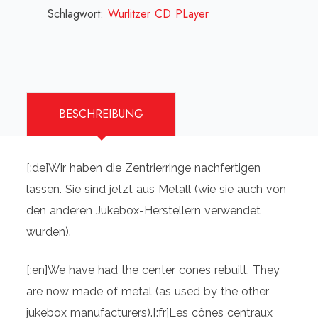
centrage
Schlagwort:
Wurlitzer CD PLayer
CD-
PRO2
[:]
Menge
BESCHREIBUNG
[:de]Wir haben die Zentrierringe nachfertigen
lassen. Sie sind jetzt aus Metall (wie sie auch von
den anderen Jukebox-Herstellern verwendet
wurden).
[:en]
We have had the center cones rebuilt.
They
are now made of metal (as used by the other
jukebox manufacturers).
[:fr]
Les cônes centraux