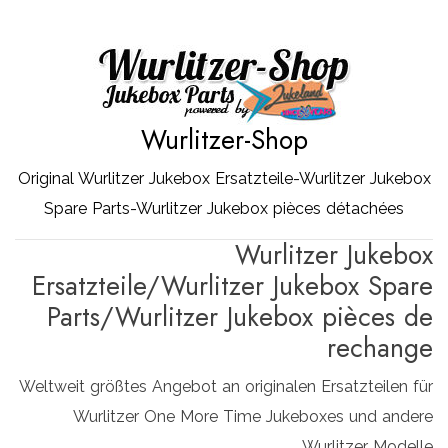
Zum
Inhalt
springen
Wurlitzer-Shop
Original Wurlitzer Jukebox Ersatzteile-Wurlitzer Jukebox
Spare Parts-Wurlitzer Jukebox pièces détachées
Wurlitzer Jukebox
Ersatzteile/Wurlitzer Jukebox Spare
Parts/Wurlitzer Jukebox pièces de
rechange
Weltweit größtes Angebot an originalen Ersatzteilen für
Wurlitzer One More Time Jukeboxes und andere
Wurlitzer Modelle