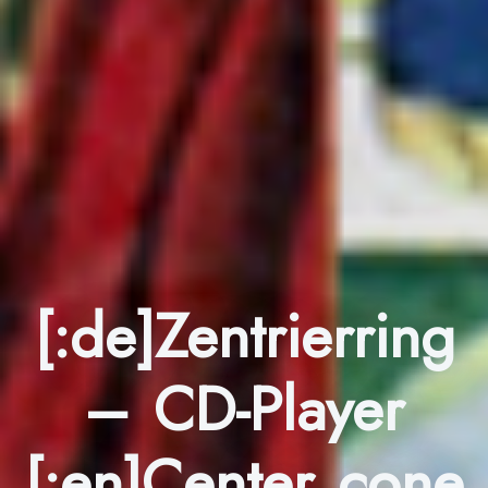
[:de]Zentrierring
– CD-Player
[:en]Center cone