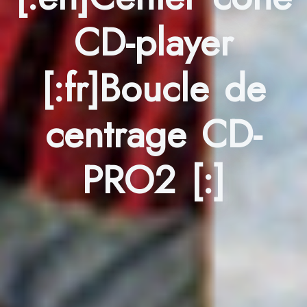
CD-player
[:fr]Boucle de
centrage CD-
PRO2 [:]