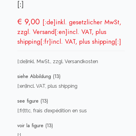
[:]
€
9,00
[:de]inkl. gesetzlicher MwSt,
zzgl. Versand[:en]incl. VAT, plus
shipping[:fr]incl. VAT, plus shipping[:]
[:de]inkl. MwSt., zzgl. Versandkosten
siehe Abbildung (13)
[:en]incl. VAT, plus shipping
see figure (13)
[:fr]ttc, frais d’expédition en sus
voir la figure (13)
[:]